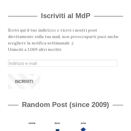
Iscriviti al MdP
Scrivi qui il tuo indirizzo e ricevi i nostri post
direttamente sulla tua mail, non preoccuparti puoi anche
scegliere la notifica settimanale ;)
Unisciti a 1.069 altri iscritti
I
n
d
i
r
i
z
Random Post (since 2009)
z
o
e
-