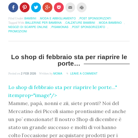
Fai
Clicca
Clicca
Clicca
Clicca
Clicca
Clicca
clic
per
per
per
per
per
per
per
condividere
condividere
condividere
condividere
inviare
stampare
condividere
su
su
su
su
l'articolo
(Si
BAMBINI
MODA E ABBIGLIAMENTO
POST SPONSORIZZATI
Filed Under:
,
,
su
Pinterest
Twitter
Google+
Pocket
via
apre
BALLERINE PER BAMBINA
CALZATURE BAMBINI
MODA BAMBINO
Tagged With:
,
,
,
Facebook
(Si
(Si
(Si
(Si
mail
in
NEGOZI DI SCARPE ONLINE
PISAMONAS
POST SPONSORIZZATO
,
,
,
(Si
apre
apre
apre
apre
ad
una
PROMOZIONI
apre
in
in
in
in
un
nuova
in
una
una
una
una
amico
finestra)
una
nuova
nuova
nuova
nuova
(Si
nuova
finestra)
finestra)
finestra)
finestra)
apre
finestra)
in
una
nuova
Lo shop di febbraio sta per riaprire le
finestra)
porte…
2 FEB 2026
MOMA
LEAVE A COMMENT
Posted on
Written by
Lo shop di febbraio sta per riaprire le porte…
"
itemprop="image"/>
Mamme, papà, nonni e zii, siete pronti? Noi del
Mercatino dei Piccoli siamo prontissime ed anche
un po’ emozionate! Il nostro Shop di dicembre è
stato un grande successo e molti di voi hanno
colto l’occasione per acquistare prodotti per i