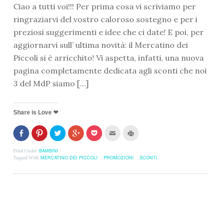
Ciao a tutti voi!!! Per prima cosa vi scriviamo per
ringraziarvi del vostro caloroso sostegno e per i
preziosi suggerimenti e idee che ci date! E poi, per
aggiornarvi sull’ ultima novità: il Mercatino dei
Piccoli si è arricchito! Vi aspetta, infatti, una nuova
pagina completamente dedicata agli sconti che noi
3 del MdP siamo […]
Share is Love ❤
Fai
Clicca
Clicca
Clicca
Clicca
Clicca
Clicca
clic
per
per
per
per
per
per
per
condividere
condividere
condividere
condividere
inviare
stampare
condividere
su
su
su
su
l'articolo
(Si
BAMBINI
Filed Under:
su
Pinterest
Twitter
Google+
Pocket
via
apre
MERCATINO DEI PICCOLI
PROMOZIONI
SCONTI
Tagged With:
,
,
Facebook
(Si
(Si
(Si
(Si
mail
in
(Si
apre
apre
apre
apre
ad
una
apre
in
in
in
in
un
nuova
in
una
una
una
una
amico
finestra)
una
nuova
nuova
nuova
nuova
(Si
nuova
finestra)
finestra)
finestra)
finestra)
apre
finestra)
in
una
nuova
finestra)