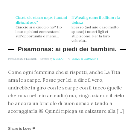
Ciuccio sì o ciuccio no per i bambini
Il Wrestling contro il bullismo e la
allattati al seno?
violenza
Ciuccio sì o ciuccio no? Ho
Spesso (nel mio caso molto
letto opinioni contrastanti
spesso) i nostri figli ci
sull'opportunità o meno...
stupiscono. Per la loro
velocità...
Pisamonas: ai piedi dei bambini.
29 FEB 2026
MEELAT
LEAVE A COMMENT
Posted on
Written by
Come ogni femmina che si rispetti, anche La Tita
ama le scarpe. Fosse per lei, a dire il vero,
andrebbe in giro con le scarpe con il tacco (quelle
che ruba nel mio armadio) ma, ringraziando il cielo
ho ancora un briciolo di buon senso e tendo a
scoraggiarla 😀 Quindi ripiega su calzature alla […]
Share is Love ❤