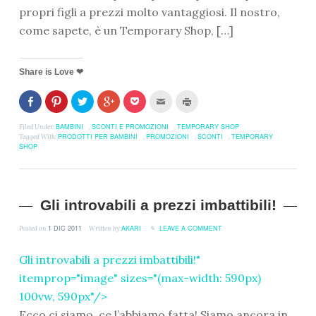
propri figli a prezzi molto vantaggiosi. Il nostro,
come sapete, è un Temporary Shop, […]
Share is Love ❤
Fai
Clicca
Clicca
Clicca
Clicca
Clicca
Clicca
clic
per
per
per
per
per
per
per
condividere
condividere
condividere
condividere
inviare
stampare
condividere
su
su
su
su
l'articolo
(Si
BAMBINI
SCONTI E PROMOZIONI
TEMPORARY SHOP
Filed Under:
,
,
su
Pinterest
Twitter
Google+
Pocket
via
apre
PRODOTTI PER BAMBINI
PROMOZIONI
SCONTI
TEMPORARY
Tagged With:
,
,
,
Facebook
(Si
(Si
(Si
(Si
mail
in
SHOP
(Si
apre
apre
apre
apre
ad
una
apre
in
in
in
in
un
nuova
in
una
una
una
una
amico
finestra)
una
nuova
nuova
nuova
nuova
(Si
nuova
finestra)
finestra)
finestra)
finestra)
apre
finestra)
in
una
Gli introvabili a prezzi imbattibili!
nuova
finestra)
1 DIC 2011
AKARI
LEAVE A COMMENT
Posted on
Written by
Gli introvabili a prezzi imbattibili!
"
itemprop="image" sizes="(max-width: 590px)
100vw, 590px"/>
Ecco ci siamo, ce l’abbiamo fatta! Siamo ancora in