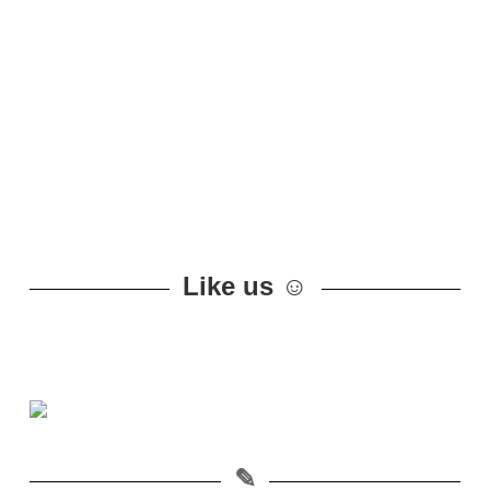
Like us ☺
✎