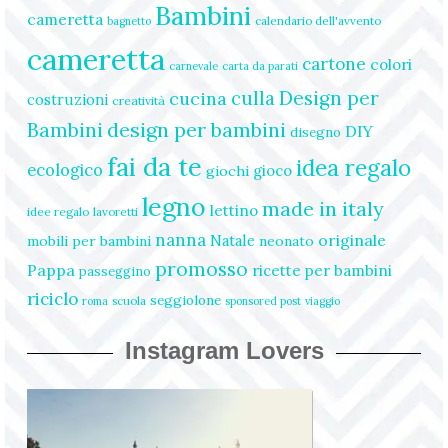
Bambini
cameretta
calendario dell'avvento
bagnetto
cameretta
cartone
colori
carnevale
carta da parati
culla
Design per
cucina
costruzioni
creatività
design per bambini
Bambini
DIY
disegno
fai da te
idea regalo
ecologico
gioco
giochi
legno
made in italy
lettino
idee regalo
lavoretti
nanna
originale
Natale
mobili per bambini
neonato
promosso
Pappa
ricette per bambini
passeggino
riciclo
seggiolone
scuola
roma
sponsored post
viaggio
Instagram Lovers