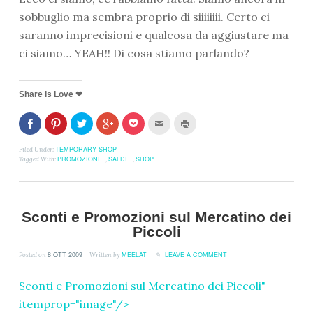
sobbuglio ma sembra proprio di siiiiiiii. Certo ci
saranno imprecisioni e qualcosa da aggiustare ma
ci siamo… YEAH!! Di cosa stiamo parlando?
Share is Love ❤
Fai
Clicca
Clicca
Clicca
Clicca
Clicca
Clicca
clic
per
per
per
per
per
per
per
condividere
condividere
condividere
condividere
inviare
stampare
condividere
su
su
su
su
l'articolo
(Si
TEMPORARY SHOP
Filed Under:
su
Pinterest
Twitter
Google+
Pocket
via
apre
PROMOZIONI
SALDI
SHOP
Tagged With:
,
,
Facebook
(Si
(Si
(Si
(Si
mail
in
(Si
apre
apre
apre
apre
ad
una
apre
in
in
in
in
un
nuova
in
una
una
una
una
amico
finestra)
una
nuova
nuova
nuova
nuova
(Si
nuova
finestra)
finestra)
finestra)
finestra)
apre
finestra)
in
Sconti e Promozioni sul Mercatino dei
una
Piccoli
nuova
finestra)
8 OTT 2009
MEELAT
LEAVE A COMMENT
Posted on
Written by
Sconti e Promozioni sul Mercatino dei Piccoli
"
itemprop="image"/>