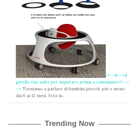
m
a
i
l
<!--:it-->il
girello che salta per imparare prima a camminare<!--:-
->
: Torniamo a parlare di bambini piccoli, più o meno
dai 6 ai 12 mesi, l'età in...
Trending Now