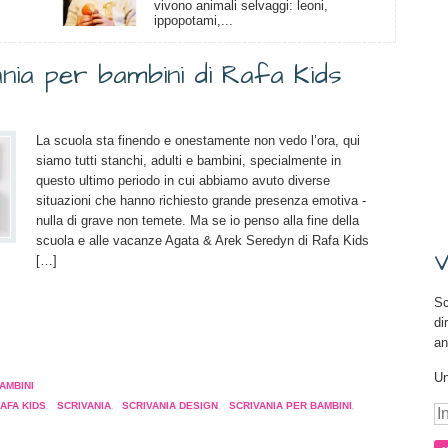
vivono animali selvaggi: leoni,
ippopotami,...
nia per bambini di Rafa Kids
La scuola sta finendo e onestamente non vedo l’ora, qui
siamo tutti stanchi, adulti e bambini, specialmente in
questo ultimo periodo in cui abbiamo avuto diverse
situazioni che hanno richiesto grande presenza emotiva -
nulla di grave non temete. Ma se io penso alla fine della
scuola e alle vacanze Agata & Arek Seredyn di Rafa Kids
V
[…]
Sc
di
an
a
pare
Un
AMBINI
AFA KIDS
,
SCRIVANIA
,
SCRIVANIA DESIGN
,
SCRIVANIA PER BAMBINI
,
In
a
e-
tra)