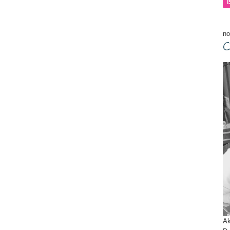
ma
no
C
Ak