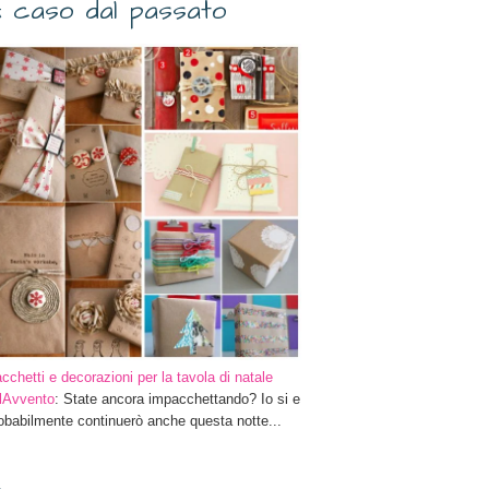
 caso dal passato
cchetti e decorazioni per la tavola di natale
ilAvvento
: State ancora impacchettando? Io si e
obabilmente continuerò anche questa notte...