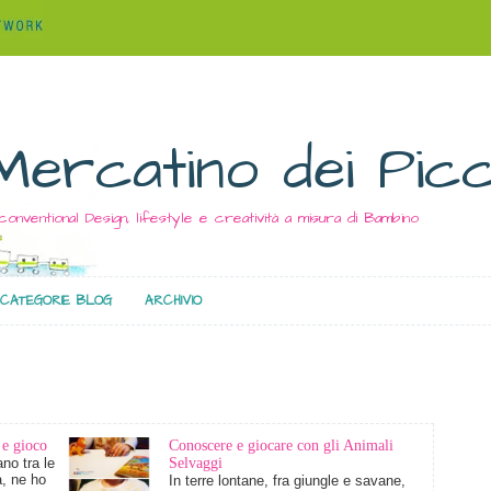
Mercatino dei Picc
conventional Design, lifestyle e creatività a misura di Bambino
CATEGORIE BLOG
ARCHIVIO
 e gioco
Conoscere e giocare con gli Animali
no tra le
Selvaggi
à, ne ho
In terre lontane, fra giungle e savane,