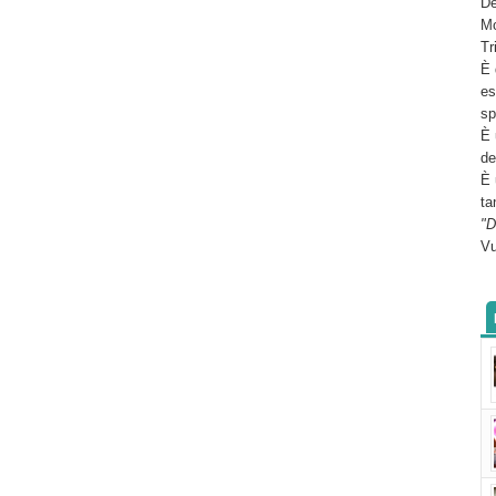
De
Mo
Tr
È 
es
sp
È 
de
È 
ta
"D
Vu