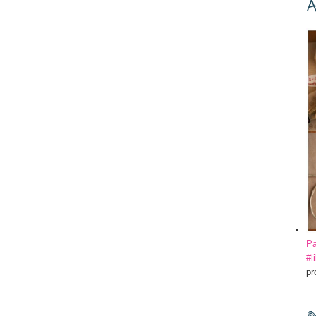
A
Pa
#l
pr