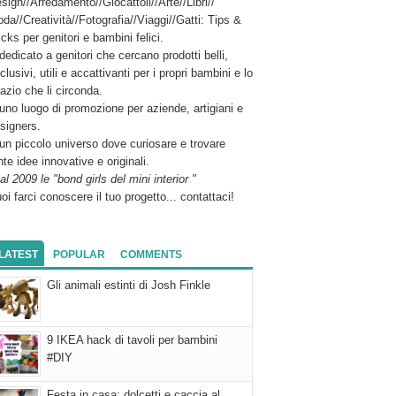
sign//Arredamento//Giocattoli//Arte//Libri//
da//Creatività//Fotografia//Viaggi//Gatti: Tips &
icks per genitori e bambini felici.
dedicato a genitori che cercano prodotti belli,
clusivi, utili e accattivanti per i propri bambini e lo
azio che li circonda.
uno luogo di promozione per aziende, artigiani e
signers.
un piccolo universo dove curiosare e trovare
nte idee innovative e originali.
al 2009 le "bond girls del mini interior "
oi farci conoscere il tuo progetto... contattaci!
LATEST
POPULAR
COMMENTS
Gli animali estinti di Josh Finkle
9 IKEA hack di tavoli per bambini
#DIY
Festa in casa: dolcetti e caccia al