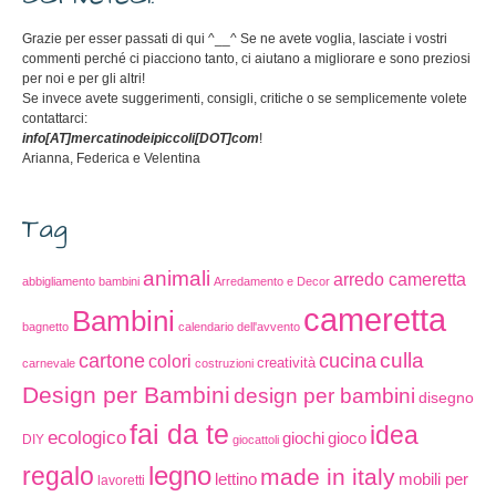
Grazie per esser passati di qui ^__^ Se ne avete voglia, lasciate i vostri
commenti perché ci piacciono tanto, ci aiutano a migliorare e sono preziosi
per noi e per gli altri!
Se invece avete suggerimenti, consigli, critiche o se semplicemente volete
contattarci:
info[AT]mercatinodeipiccoli[DOT]com
!
Arianna, Federica e Velentina
Tag
animali
arredo cameretta
abbigliamento bambini
Arredamento e Decor
cameretta
Bambini
bagnetto
calendario dell'avvento
cucina
culla
cartone
colori
creatività
carnevale
costruzioni
Design per Bambini
design per bambini
disegno
fai da te
idea
ecologico
gioco
giochi
DIY
giocattoli
legno
regalo
made in italy
lettino
mobili per
lavoretti