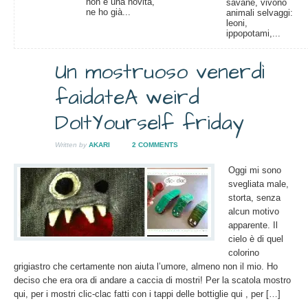
non è una novità,
savane, vivono
ne ho già...
animali selvaggi:
leoni,
ippopotami,...
Un mostruoso venerdì
28
faidate
A weird
SET
2012
DoItYourself friday
Written by
AKARI
2 COMMENTS
Oggi mi sono
svegliata male,
storta, senza
alcun motivo
apparente. Il
cielo è di quel
colorino
grigiastro che certamente non aiuta l’umore, almeno non il mio. Ho
deciso che era ora di andare a caccia di mostri! Per la scatola mostro
qui, per i mostri clic-clac fatti con i tappi delle bottiglie qui , per […]