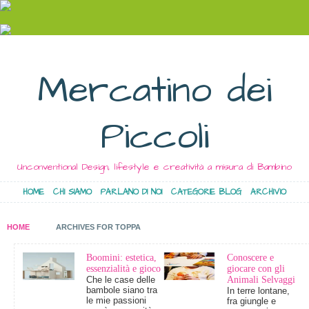
Mercatino dei
Piccoli
Unconventional Design, lifestyle e creatività a misura di Bambino
HOME
CHI SIAMO
PARLANO DI NOI
CATEGORIE BLOG
ARCHIVIO
HOME
ARCHIVES FOR TOPPA
Boomini: estetica,
Conoscere e
essenzialità e gioco
giocare con gli
Che le case delle
Animali Selvaggi
bambole siano tra
In terre lontane,
le mie passioni
fra giungle e