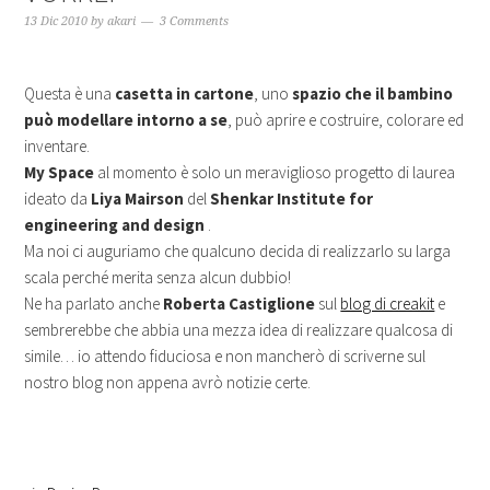
13 Dic 2010
by
akari
3 Comments
Questa è una
casetta in cartone
, uno
spazio che il bambino
può modellare intorno a se
, può aprire e costruire, colorare ed
inventare.
My Space
al momento è solo un meraviglioso progetto di laurea
ideato da
Liya Mairson
del
Shenkar Institute for
engineering and design
.
Ma noi ci auguriamo che qualcuno decida di realizzarlo su larga
scala perché merita senza alcun dubbio!
Ne ha parlato anche
Roberta Castiglione
sul
blog di creakit
e
sembrerebbe che abbia una mezza idea di realizzare qualcosa di
simile… io attendo fiduciosa e non mancherò di scriverne sul
nostro blog non appena avrò notizie certe.