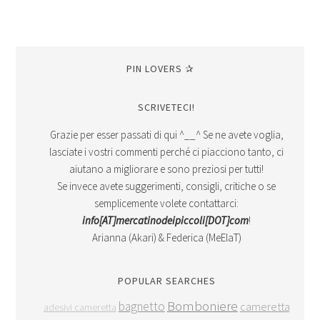
PIN LOVERS ✰
SCRIVETECI!
Grazie per esser passati di qui ^__^ Se ne avete voglia,
lasciate i vostri commenti perché ci piacciono tanto, ci
aiutano a migliorare e sono preziosi per tutti!
Se invece avete suggerimenti, consigli, critiche o se
semplicemente volete contattarci:
info[AT]mercatinodeipiccoli[DOT]com
!
Arianna (Akari) & Federica (MeElaT)
POPULAR SEARCHES
Bomboniere
bagnetto
cameretta
adesivi cameretta