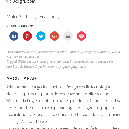
via
DesignBoom
(Visited 251 times, 1 visits today)
SHARE IS LOVE ❤
Fai
Fai
Fai
Fai
Fai
Fai
clic
clic
clic
clic
clic
clic
per
qui
qui
qui
qui
qui
condividere
per
per
per
per
per
su
condividere
condividere
condividere
inviare
condividere
Facebook
su
su
su
l'articolo
su
Filed Under:
3-6 anni
,
Accessori e dintorni
,
Bambini
,
Design per Bambini
,
Eco &
(Si
Pinterest
Twitter
Google+
via
Pocket
Bio
,
Giochi e Giocattoli
apre
(Si
(Si
(Si
mail
(Si
Tagged With:
cartone
,
casa giocattolo
,
casa in cartone
,
casetta
,
casetta per
in
apre
apre
apre
ad
apre
una
in
in
in
un
in
bambini
,
dollhouse
,
Liya Mairson
,
my space
,
playhouse
nuova
una
una
una
amico
una
finestra)
nuova
nuova
nuova
(Si
nuova
finestra)
finestra)
finestra)
apre
finestra)
ABOUT
AKARI
in
una
Arianna: mamma geek amante del Design e della tecnologia.
nuova
finestra)
Novella expat per esplorare le tendenze anche oltreoceano.
Web, marketing e social il suo pane quotidiano. Curiosa e creativa
nel tempo libero, scopre app e videogames, legge libri pop-up
ricchi di meravigliose illustrazioni e si diletta con il fai-da-te insieme
ai 2 figli, Alessandro e Gaia.
La passione per design e arredamento le hanno fatto concludere