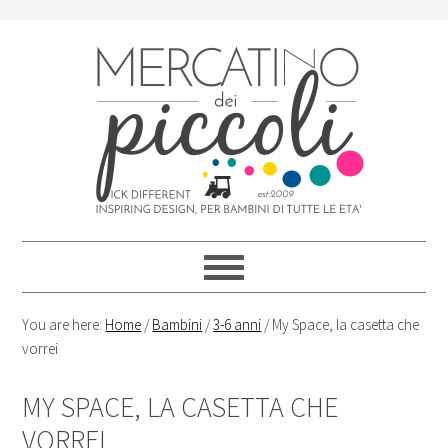
Skip
Skip
Skip
Skip
to
to
to
to
primary
content
primary
footer
navigation
sidebar
You are here:
Home
/
Bambini
/
3-6 anni
/
My Space, la casetta che
vorrei
MY SPACE, LA CASETTA CHE
VORREI