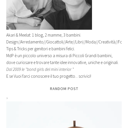
Akari & Meelat: 1 blog, 2 mamme, 3 bambini.
Design//Arredamento//Giocattoli//Arte//Libri//Moda//Creatività//Fotogr
Tips & Tricks per genitori e bambini felici.
MdP è un piccolo universo a misura di Piccoli Grandi bambini,
dove curiosare e trovare tante idee innovative, uniche e originali.
Dal 2009 le "bond girls del mini interior "
E se Vuoi farci conoscere il tuo progetto... scrivici!
RANDOM POST