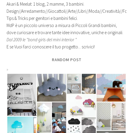
Akari & Meelat: 1 blog, 2 mamme, 3 bambini.
Design//Arredamento//Giocattoli//Arte//Libri//Moda//Creatività//Fotogr
Tips & Tricks per genitori e bambini felici.
MdP è un piccolo universo a misura di Piccoli Grandi bambini,
dove curiosare e trovare tante idee innovative, uniche e originali.
Dal 2009 le "bond girls del mini interior "
E se Vuoi farci conoscere il tuo progetto... scrivici!
RANDOM POST