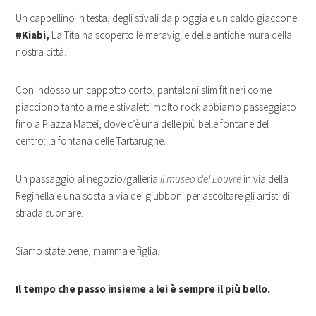
Un cappellino in testa, degli stivali da pioggia e un caldo giaccone
#Kiabi,
La Tita ha scoperto le meraviglie delle antiche mura della
nostra città.
Con indosso un cappotto corto, pantaloni slim fit neri come
piacciono tanto a me e stivaletti molto rock abbiamo passeggiato
fino a Piazza Mattei, dove c’è una delle più belle fontane del
centro: la fontana delle Tartarughe.
Un passaggio al negozio/galleria
Il museo del Louvre
in via della
Reginella e una sosta a via dei giubboni per ascoltare gli artisti di
strada suonare.
Siamo state bene, mamma e figlia.
Il tempo che passo insieme a lei è sempre il più bello.