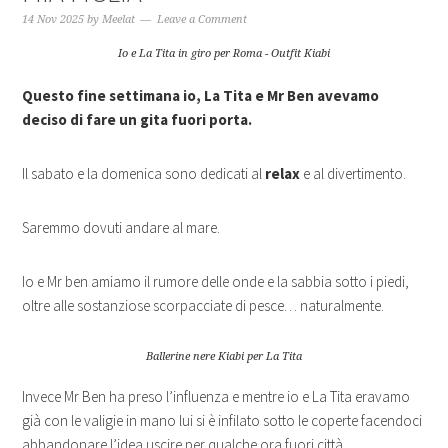
14 Nov 2025
by
Meelat
Leave a Comment
Io e La Tita in giro per Roma - Outfit Kiabi
Questo fine settimana io, La Tita e Mr Ben avevamo
deciso di fare un gita fuori porta.
Il sabato e la domenica sono dedicati al
relax
e al divertimento.
Saremmo dovuti andare al mare.
Io e Mr ben amiamo il rumore delle onde e la sabbia sotto i piedi,
oltre alle sostanziose scorpacciate di pesce… naturalmente.
Ballerine nere Kiabi per La Tita
Invece Mr Ben ha preso l’influenza e mentre io e La Tita eravamo
già con le valigie in mano lui si è infilato sotto le coperte facendoci
abbandonare l’idea uscire per qualche ora fuori città.