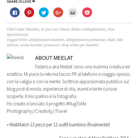
SHARE IS LOVE ❤
Fai
Fai
Fai
Fai
Fai
Fai
clic
clic
clic
clic
clic
clic
per
qui
qui
qui
qui
qui
condividere
per
per
per
per
per
su
condividere
condividere
condividere
inviare
condividere
Facebook
su
su
su
l'articolo
su
Filed Under:
Bambini
,
In giro con i bimbi
,
Moda e Abbigliamento
,
Post
(Si
Pinterest
Twitter
Google+
via
Pocket
Sponsorizzati
apre
(Si
(Si
(Si
mail
(Si
Tagged With:
abbigliamento bambini
,
abbigliamento premaman
,
kiabi
,
kids
in
apre
apre
apre
ad
apre
una
in
in
in
un
in
fashion
,
moda bambini
,
promosso
,
shop online per bambini
nuova
una
una
una
amico
una
finestra)
nuova
nuova
nuova
(Si
nuova
finestra)
finestra)
finestra)
apre
finestra)
ABOUT
MEELAT
in
una
Federica aka Meelat: sono una mamma creativa ed
nuova
finestra)
eclettica. Mi piace la rete ma faccio PR al telefono e viaggio spesso,
con la valigia o con la mente. Scrittrice appassionata pubblico sul
blog post di moda, esperienze di vita, eventi e tante curiose
scoperte. Il mio pallino è la fotografia.
Ho creato e lanciato il progetto #MugToMe
Photography//Creativity//Travel
« Mix&Match 12 pezzi per 12 outfit bambino (finalmente!)