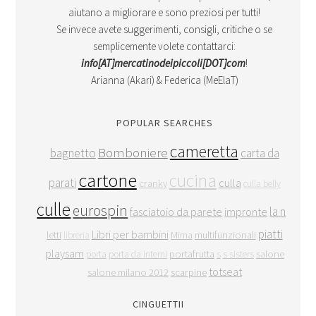
aiutano a migliorare e sono preziosi per tutti!
Se invece avete suggerimenti, consigli, critiche o se
semplicemente volete contattarci:
info[AT]mercatinodeipiccoli[DOT]com
!
Arianna (Akari) & Federica (MeElaT)
POPULAR SEARCHES
cameretta
Bomboniere
bagnetto
carta da
cartone
cucina
parati
culla
cranky
culla belly
culle
eurospin
la ne
fasciatoio da parete
impronte
piatti
Libri per bambini
letti
Mima
multifunzionali
libreria
playsam
portafrutta
salone
porta
porta da interni
s
s sisters
totseat
salone milano 2012
scarpine
CINGUETTII