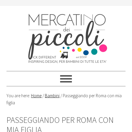
Skip
Skip
Skip
Skip
to
to
to
to
primary
content
primary
footer
navigation
sidebar
You are here:
Home
/
Bambini
/
Passeggiando per Roma con mia
figlia
PASSEGGIANDO PER ROMA CON
MIA FIGLIA