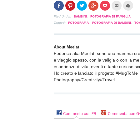
Condividi
Clicca
Clicca
Clicca
Clicca
Clicca
Clicc
su
per
per
per
per
per
per
Facebook
condividere
condividere
condividere
condividere
inviare
stam
(Si
su
su
su
su
l'articolo
(Si
Filed Under:
BAMBINI
,
FOTOGRAFIA DI FAMIGLIA
apre
Pinterest
Twitter
Google+
Pocket
via
apre
in
(Si
(Si
(Si
(Si
mail
in
Tagged:
FOTOGRAFIA
,
FOTOGRAFIA DI BAMBINI
,
TO
una
apre
apre
apre
apre
ad
una
nuova
in
in
in
in
un
nuov
finestra)
una
una
una
una
amico
fines
nuova
nuova
nuova
nuova
(Si
finestra)
finestra)
finestra)
finestra)
apre
in
About Meelat
una
nuova
Federica aka Meelat: sono una mamma creati
finestra)
e viaggio spesso, con la valigia o con la me
esperienze di vita, eventi e tante curiose sco
Ho creato e lanciato il progetto #MugToMe
Photography//Creativity//Travel
Commenta con FB
Commenta con G