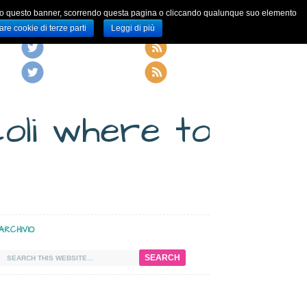
iudendo questo banner, scorrendo questa pagina o cliccando qualunque suo elemento
are cookie di terze parti
Leggi di più
oli
where to buy
ARCHIVIO