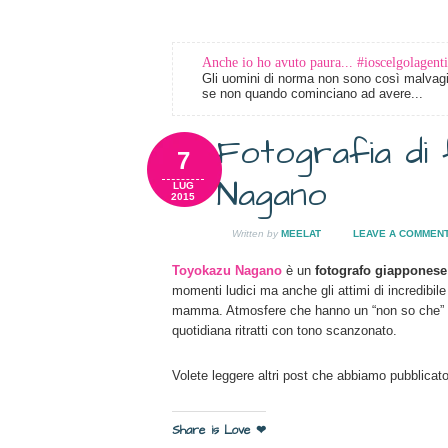
Anche io ho avuto paura... #ioscelgolagenti
Gli uomini di norma non sono così malvagi 
se non quando cominciano ad avere...
Fotografia di 
7
Nagano
LUG
2015
Written by
MEELAT
LEAVE A COMMEN
Toyokazu Nagano
è un
fotografo giapponese
momenti ludici ma anche gli attimi di incredibil
mamma. Atmosfere che hanno un “non so che” d
quotidiana ritratti con tono scanzonato.
Volete leggere altri post che abbiamo pubblicato
Share is Love ❤