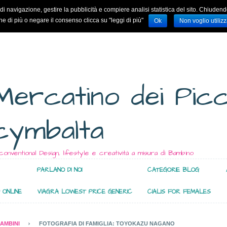
nza di navigazione, gestire la pubblicità e compiere analisi statistica del sito. Ch
e di più o negare il consenso clicca su "leggi di più"
Ok
Non voglio utilizz
Mercatino dei Picc
cymbalta
conventional Design, lifestyle e creatività a misura di Bambino
PARLANO DI NOI
CATEGORIE BLOG
 ONLINE
VIAGRA LOWEST PRICE GENERIC
CIALIS FOR FEMALES
AMBINI
FOTOGRAFIA DI FAMIGLIA: TOYOKAZU NAGANO