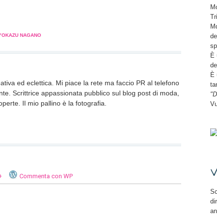
a
Mo
Tr
pare
Md
de
YOKAZU NAGANO
sp
a
tra)
È 
de
È 
va ed eclettica. Mi piace la rete ma faccio PR al telefono
ta
nte. Scrittrice appassionata pubblico sul blog post di moda,
"D
perte. Il mio pallino è la fotografia.
Vu
V
+
Commenta con WP
Sc
di
an