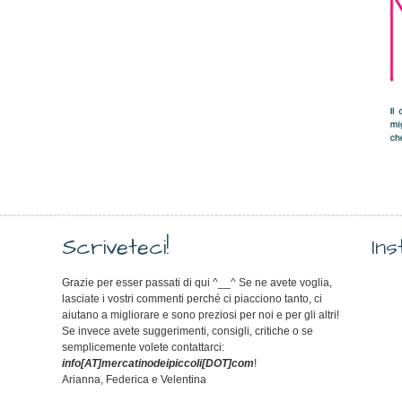
Scriveteci!
In
Grazie per esser passati di qui ^__^ Se ne avete voglia,
lasciate i vostri commenti perché ci piacciono tanto, ci
aiutano a migliorare e sono preziosi per noi e per gli altri!
Se invece avete suggerimenti, consigli, critiche o se
semplicemente volete contattarci:
info[AT]mercatinodeipiccoli[DOT]com
!
Arianna, Federica e Velentina