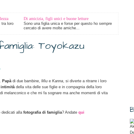
lezza
Di amicizia, figli unici e buone letture
tra loro
Sono una figlia unica e forse per questo ho sempre
cercato di avere molte amiche...
famiglia: Toyokazu
T
.
Papà
di due bambine,
Miu
e
Kanna
, si diverte a ritrarre i loro
e
intimità
della vita delle sue figlie e in compagnia della loro
i melanconico e che mi fa sognare ma anche momenti di vita
B
 dedicati alla
fotografia di famiglia
? Andate
qui
Ak
De