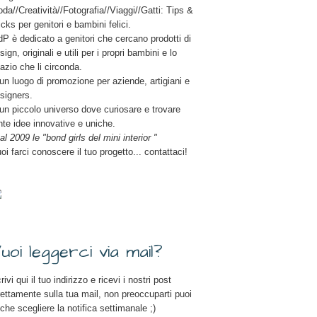
da//Creatività//Fotografia//Viaggi//Gatti: Tips &
icks per genitori e bambini felici.
P è dedicato a genitori che cercano prodotti di
sign, originali e utili per i propri bambini e lo
azio che li circonda.
un luogo di promozione per aziende, artigiani e
signers.
un piccolo universo dove curiosare e trovare
nte idee innovative e uniche.
al 2009 le "bond girls del mini interior "
oi farci conoscere il tuo progetto... contattaci!
uoi leggerci via mail?
rivi qui il tuo indirizzo e ricevi i nostri post
rettamente sulla tua mail, non preoccuparti puoi
che scegliere la notifica settimanale ;)