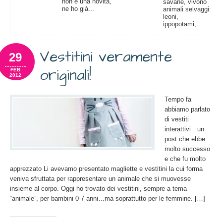
non è una novità,
savane, vivono
ne ho già...
animali selvaggi:
leoni,
ippopotami,...
Vestitini veramente
29
originali!
FEB
2012
Tempo fa
abbiamo parlato
di vestiti
interattivi…un
post che ebbe
molto successo
e che fu molto
apprezzato Li avevamo presentato magliette e vestitini la cui forma
veniva sfruttata per rappresentare un animale che si muovesse
insieme al corpo. Oggi ho trovato dei vestitini, sempre a tema
“animale”, per bambini 0-7 anni…ma soprattutto per le femmine. […]