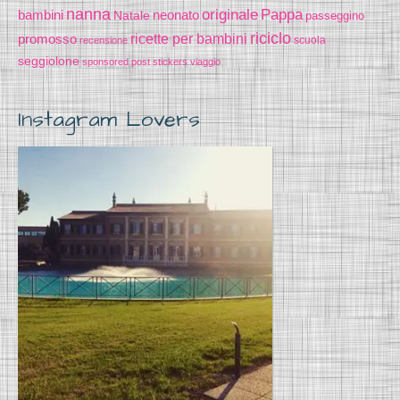
nanna
originale
Pappa
bambini
Natale
neonato
passeggino
riciclo
promosso
ricette per bambini
scuola
recensione
seggiolone
sponsored post
stickers
viaggio
Instagram Lovers