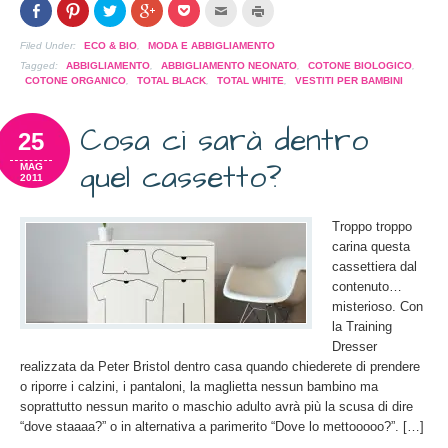
Condividi
Clicca
Clicca
Clicca
Clicca
Clicca
Clicca
su
per
per
per
per
per
per
Facebook
condividere
condividere
condividere
condividere
inviare
stampare
(Si
su
su
su
su
l'articolo
(Si
Filed Under:
ECO & BIO
,
MODA E ABBIGLIAMENTO
apre
Pinterest
Twitter
Google+
Pocket
via
apre
in
(Si
(Si
(Si
(Si
mail
in
Tagged:
ABBIGLIAMENTO
,
ABBIGLIAMENTO NEONATO
,
COTONE BIOLOGICO
,
una
apre
apre
apre
apre
ad
una
COTONE ORGANICO
,
TOTAL BLACK
,
TOTAL WHITE
,
VESTITI PER BAMBINI
nuova
in
in
in
in
un
nuova
finestra)
una
una
una
una
amico
finestra)
nuova
nuova
nuova
nuova
(Si
finestra)
finestra)
finestra)
finestra)
apre
Cosa ci sarà dentro
25
in
una
nuova
quel cassetto?
MAG
finestra)
2011
Troppo troppo
carina questa
cassettiera dal
contenuto…
misterioso. Con
la Training
Dresser
realizzata da Peter Bristol dentro casa quando chiederete di prendere
o riporre i calzini, i pantaloni, la maglietta nessun bambino ma
soprattutto nessun marito o maschio adulto avrà più la scusa di dire
“dove staaaa?” o in alternativa a parimerito “Dove lo mettooooo?”. […]