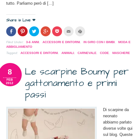
tutto. Parliamo però di […]
Share is Love ❤
Condividi
Clicca
Clicca
Clicca
Clicca
Clicca
Clicca
su
per
per
per
per
per
per
Facebook
condividere
condividere
condividere
condividere
inviare
stampare
(Si
su
su
su
su
l'articolo
(Si
Filed Under:
3-6 ANNI
,
ACCESSORI E DINTORNI
,
IN GIRO CON I BIMBI
,
MODA E
apre
Pinterest
Twitter
Google+
Pocket
via
apre
ABBIGLIAMENTO
in
(Si
(Si
(Si
(Si
mail
in
una
apre
apre
apre
apre
ad
una
Tagged:
ACCESSORI E DINTORNI
,
ANIMALI
,
CARNEVALE
,
CODE
,
MASCHERE
nuova
in
in
in
in
un
nuova
finestra)
una
una
una
una
amico
finestra)
nuova
nuova
nuova
nuova
(Si
finestra)
finestra)
finestra)
finestra)
apre
Le scarpine Boumy per
8
in
una
nuova
gattonamento e primi
FEB
finestra)
2012
passi
Di scarpine da
neonato
abbiamo parlato
diverse volte qui
sul blog. Queste