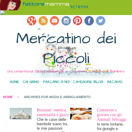
Mercatino dei
Piccoli
Unconventional Design, lifestyle e creatività a misura di Bambino
HOME
CHI SIAMO
PARLANO DI NOI
CATEGORIE BLOG
ARCHIVIO
HOME
ARCHIVES FOR MODA E ABBIGLIAMENTO
Boomini: estetica,
Conoscere e
essenzialità e gioco
giocare con gli
Che le case delle
Animali Selvaggi
bambole siano tra
In terre lontane,
le mie passioni
fra giungle e