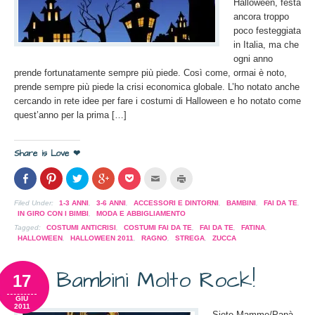
Halloween, festa
ancora troppo
poco festeggiata
in Italia, ma che
ogni anno
prende fortunatamente sempre più piede. Così come, ormai è noto,
prende sempre più piede la crisi economica globale. L’ho notato anche
cercando in rete idee per fare i costumi di Halloween e ho notato come
quest’anno per la prima […]
Share is Love ❤
Condividi
Clicca
Clicca
Clicca
Clicca
Clicca
Clicca
su
per
per
per
per
per
per
Facebook
condividere
condividere
condividere
condividere
inviare
stampare
(Si
su
su
su
su
l'articolo
(Si
Filed Under:
1-3 ANNI
,
3-6 ANNI
,
ACCESSORI E DINTORNI
,
BAMBINI
,
FAI DA TE
,
apre
Pinterest
Twitter
Google+
Pocket
via
apre
IN GIRO CON I BIMBI
,
MODA E ABBIGLIAMENTO
in
(Si
(Si
(Si
(Si
mail
in
una
apre
apre
apre
apre
ad
una
Tagged:
COSTUMI ANTICRISI
,
COSTUMI FAI DA TE
,
FAI DA TE
,
FATINA
,
nuova
in
in
in
in
un
nuova
HALLOWEEN
,
HALLOWEEN 2011
,
RAGNO
,
STREGA
,
ZUCCA
finestra)
una
una
una
una
amico
finestra)
nuova
nuova
nuova
nuova
(Si
finestra)
finestra)
finestra)
finestra)
apre
in
Bambini Molto Rock!
17
una
nuova
finestra)
GIU
2011
Siete Mamme/Papà