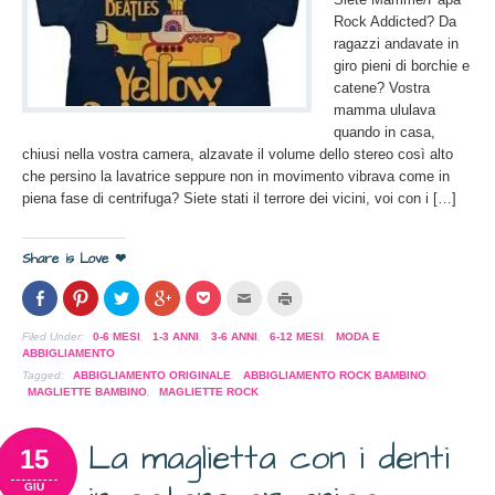
Rock Addicted? Da
ragazzi andavate in
giro pieni di borchie e
catene? Vostra
mamma ululava
quando in casa,
chiusi nella vostra camera, alzavate il volume dello stereo così alto
che persino la lavatrice seppure non in movimento vibrava come in
piena fase di centrifuga? Siete stati il terrore dei vicini, voi con i […]
Share is Love ❤
Condividi
Clicca
Clicca
Clicca
Clicca
Clicca
Clicca
su
per
per
per
per
per
per
Facebook
condividere
condividere
condividere
condividere
inviare
stampare
(Si
su
su
su
su
l'articolo
(Si
Filed Under:
0-6 MESI
,
1-3 ANNI
,
3-6 ANNI
,
6-12 MESI
,
MODA E
apre
Pinterest
Twitter
Google+
Pocket
via
apre
ABBIGLIAMENTO
in
(Si
(Si
(Si
(Si
mail
in
una
apre
apre
apre
apre
ad
una
Tagged:
ABBIGLIAMENTO ORIGINALE
,
ABBIGLIAMENTO ROCK BAMBINO
,
nuova
in
in
in
in
un
nuova
MAGLIETTE BAMBINO
,
MAGLIETTE ROCK
finestra)
una
una
una
una
amico
finestra)
nuova
nuova
nuova
nuova
(Si
finestra)
finestra)
finestra)
finestra)
apre
in
La maglietta con i denti
15
una
nuova
finestra)
GIU