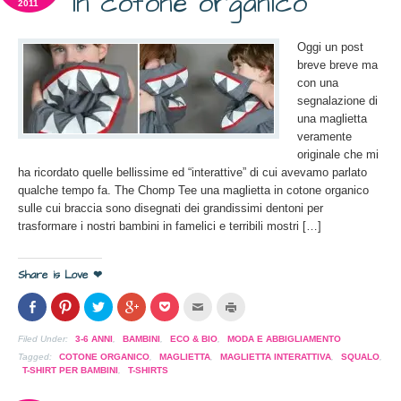
in cotone organico
2011
Oggi un post
breve breve ma
con una
segnalazione di
una maglietta
veramente
originale che mi
ha ricordato quelle bellissime ed “interattive” di cui avevamo parlato
qualche tempo fa. The Chomp Tee una maglietta in cotone organico
sulle cui braccia sono disegnati dei grandissimi dentoni per
trasformare i nostri bambini in famelici e terribili mostri […]
Share is Love ❤
Condividi
Clicca
Clicca
Clicca
Clicca
Clicca
Clicca
su
per
per
per
per
per
per
Facebook
condividere
condividere
condividere
condividere
inviare
stampare
(Si
su
su
su
su
l'articolo
(Si
Filed Under:
3-6 ANNI
,
BAMBINI
,
ECO & BIO
,
MODA E ABBIGLIAMENTO
apre
Pinterest
Twitter
Google+
Pocket
via
apre
in
(Si
(Si
(Si
(Si
mail
in
Tagged:
COTONE ORGANICO
,
MAGLIETTA
,
MAGLIETTA INTERATTIVA
,
SQUALO
,
una
apre
apre
apre
apre
ad
una
T-SHIRT PER BAMBINI
,
T-SHIRTS
nuova
in
in
in
in
un
nuova
finestra)
una
una
una
una
amico
finestra)