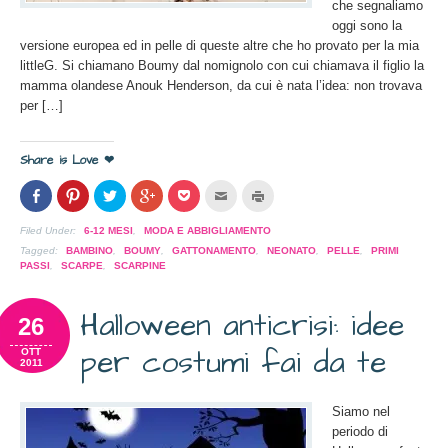
che segnaliamo
oggi sono la
versione europea ed in pelle di queste altre che ho provato per la mia
littleG. Si chiamano Boumy dal nomignolo con cui chiamava il figlio la
mamma olandese Anouk Henderson, da cui è nata l’idea: non trovava
per […]
Share is Love ❤
Condividi
Clicca
Clicca
Clicca
Clicca
Clicca
Clicca
su
per
per
per
per
per
per
Facebook
condividere
condividere
condividere
condividere
inviare
stampare
(Si
su
su
su
su
l'articolo
(Si
Filed Under:
6-12 MESI
,
MODA E ABBIGLIAMENTO
apre
Pinterest
Twitter
Google+
Pocket
via
apre
in
(Si
(Si
(Si
(Si
mail
in
Tagged:
BAMBINO
,
BOUMY
,
GATTONAMENTO
,
NEONATO
,
PELLE
,
PRIMI
una
apre
apre
apre
apre
ad
una
PASSI
,
SCARPE
,
SCARPINE
nuova
in
in
in
in
un
nuova
finestra)
una
una
una
una
amico
finestra)
nuova
nuova
nuova
nuova
(Si
finestra)
finestra)
finestra)
finestra)
apre
Halloween anticrisi: idee
26
in
una
nuova
per costumi fai da te
OTT
finestra)
2011
Siamo nel
periodo di