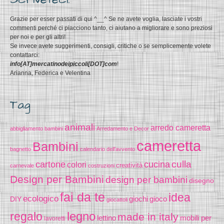
Grazie per esser passati di qui ^__^ Se ne avete voglia, lasciate i vostri
commenti perché ci piacciono tanto, ci aiutano a migliorare e sono preziosi
per noi e per gli altri!
Se invece avete suggerimenti, consigli, critiche o se semplicemente volete
contattarci:
info[AT]mercatinodeipiccoli[DOT]com
!
Arianna, Federica e Velentina
Tag
animali
arredo cameretta
abbigliamento bambini
Arredamento e Decor
cameretta
Bambini
bagnetto
calendario dell'avvento
cucina
culla
cartone
colori
creatività
carnevale
costruzioni
Design per Bambini
design per bambini
disegno
fai da te
idea
ecologico
gioco
DIY
giochi
giocattoli
legno
regalo
made in italy
lettino
mobili per
lavoretti