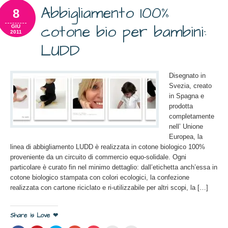
nuova
nuova
nuova
nuova
(Si
finestra)
finestra)
finestra)
finestra)
apre
Abbigliamento 100%
8
in
una
nuova
cotone bio per bambini:
GIU
finestra)
2011
LUDD
Disegnato in
Svezia, creato
in Spagna e
prodotta
completamente
nell’ Unione
Europea, la
linea di abbigliamento LUDD è realizzata in cotone biologico 100%
proveniente da un circuito di commercio equo-solidale. Ogni
particolare è curato fin nel minimo dettaglio: dall’etichetta anch’essa in
cotone biologico stampata con colori ecologici, la confezione
realizzata con cartone riciclato e ri-utilizzabile per altri scopi, la […]
Share is Love ❤