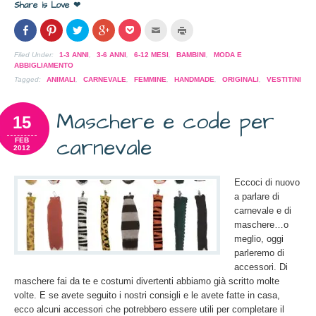
Share is Love ❤
Condividi
Clicca
Clicca
Clicca
Clicca
Clicca
Clicca
su
per
per
per
per
per
per
Facebook
condividere
condividere
condividere
condividere
inviare
stampare
(Si
su
su
su
su
l'articolo
(Si
Filed Under:
1-3 ANNI
,
3-6 ANNI
,
6-12 MESI
,
BAMBINI
,
MODA E
apre
Pinterest
Twitter
Google+
Pocket
via
apre
ABBIGLIAMENTO
in
(Si
(Si
(Si
(Si
mail
in
una
apre
apre
apre
apre
ad
una
Tagged:
ANIMALI
,
CARNEVALE
,
FEMMINE
,
HANDMADE
,
ORIGINALI
,
VESTITINI
nuova
in
in
in
in
un
nuova
finestra)
una
una
una
una
amico
finestra)
nuova
nuova
nuova
nuova
(Si
finestra)
finestra)
finestra)
finestra)
apre
Maschere e code per
15
in
una
nuova
carnevale
FEB
finestra)
2012
Eccoci di nuovo
a parlare di
carnevale e di
maschere…o
meglio, oggi
parleremo di
accessori. Di
maschere fai da te e costumi divertenti abbiamo già scritto molte
volte. E se avete seguito i nostri consigli e le avete fatte in casa,
ecco alcuni accessori che potrebbero essere utili per completare il