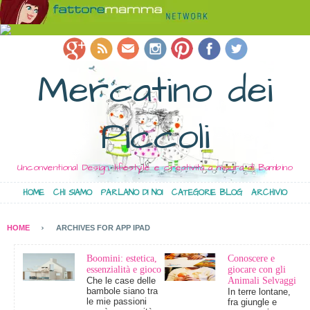
Mercatino dei
Piccoli
Unconventional Design, lifestyle e creatività a misura di Bambino
HOME
CHI SIAMO
PARLANO DI NOI
CATEGORIE BLOG
ARCHIVIO
HOME
ARCHIVES FOR APP IPAD
Boomini: estetica,
Conoscere e
essenzialità e gioco
giocare con gli
Che le case delle
Animali Selvaggi
bambole siano tra
In terre lontane,
le mie passioni
fra giungle e