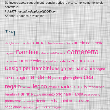
Se invece avete suggerimenti, consigli, critiche o se semplicemente volete
contattarci:
info[AT]mercatinodeipiccoli[DOT]com
!
Arianna, Federica e Velentina
Tag
animali
arredo cameretta
abbigliamento bambini
Arredamento e Decor
cameretta
Bambini
bagnetto
calendario dell'avvento
cucina
culla
cartone
colori
creatività
carnevale
costruzioni
Design per Bambini
design per bambini
disegno
fai da te
idea
ecologico
gioco
giochi
DIY
giocattoli
legno
regalo
made in italy
lettino
mobili per
lavoretti
nanna
originale
Pappa
bambini
Natale
neonato
passeggino
riciclo
promosso
ricette per bambini
scuola
recensione
seggiolone
sponsored post
stickers
viaggio