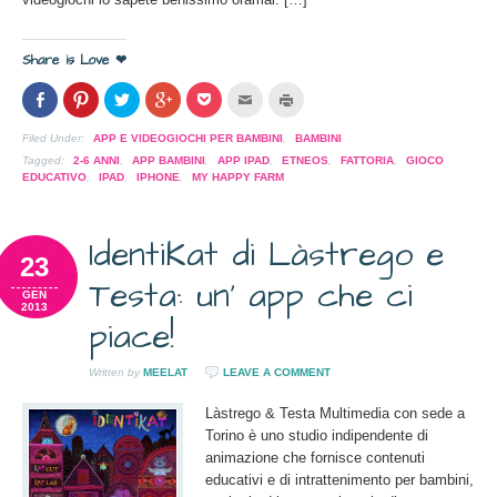
Share is Love ❤
Condividi
Clicca
Clicca
Clicca
Clicca
Clicca
Clicca
su
per
per
per
per
per
per
Facebook
condividere
condividere
condividere
condividere
inviare
stampare
(Si
su
su
su
su
l'articolo
(Si
Filed Under:
APP E VIDEOGIOCHI PER BAMBINI
,
BAMBINI
apre
Pinterest
Twitter
Google+
Pocket
via
apre
in
(Si
(Si
(Si
(Si
mail
in
Tagged:
2-6 ANNI
,
APP BAMBINI
,
APP IPAD
,
ETNEOS
,
FATTORIA
,
GIOCO
una
apre
apre
apre
apre
ad
una
EDUCATIVO
,
IPAD
,
IPHONE
,
MY HAPPY FARM
nuova
in
in
in
in
un
nuova
finestra)
una
una
una
una
amico
finestra)
nuova
nuova
nuova
nuova
(Si
finestra)
finestra)
finestra)
finestra)
apre
IdentiKat di Làstrego e
in
una
23
nuova
Testa: un' app che ci
finestra)
GEN
2013
piace!
Written by
MEELAT
LEAVE A COMMENT
Làstrego & Testa Multimedia con sede a
Torino è uno studio indipendente di
animazione che fornisce contenuti
educativi e di intrattenimento per bambini,