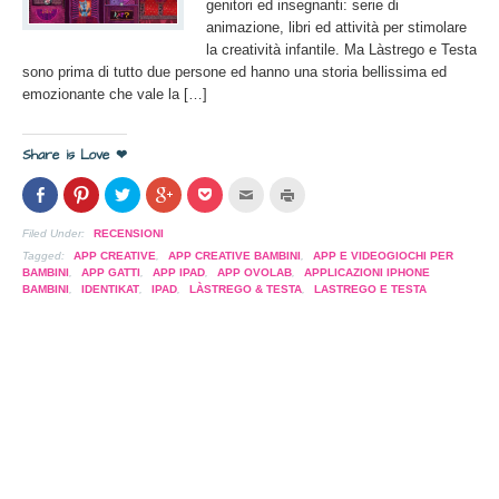
genitori ed insegnanti: serie di
animazione, libri ed attività per stimolare
la creatività infantile. Ma Làstrego e Testa
sono prima di tutto due persone ed hanno una storia bellissima ed
emozionante che vale la […]
Share is Love ❤
Condividi
Clicca
Clicca
Clicca
Clicca
Clicca
Clicca
su
per
per
per
per
per
per
Facebook
condividere
condividere
condividere
condividere
inviare
stampare
(Si
su
su
su
su
l'articolo
(Si
Filed Under:
RECENSIONI
apre
Pinterest
Twitter
Google+
Pocket
via
apre
in
(Si
(Si
(Si
(Si
mail
in
Tagged:
APP CREATIVE
,
APP CREATIVE BAMBINI
,
APP E VIDEOGIOCHI PER
una
apre
apre
apre
apre
ad
una
BAMBINI
,
APP GATTI
,
APP IPAD
,
APP OVOLAB
,
APPLICAZIONI IPHONE
nuova
in
in
in
in
un
nuova
BAMBINI
,
IDENTIKAT
,
IPAD
,
LÀSTREGO & TESTA
,
LASTREGO E TESTA
finestra)
una
una
una
una
amico
finestra)
nuova
nuova
nuova
nuova
(Si
finestra)
finestra)
finestra)
finestra)
apre
in
una
nuova
finestra)