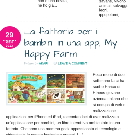
non è una novità,
savane, vivono
ne ho già...
animali selvaggi:
leoni,
ippopotami,...
La fattoria per i
29
bambini in una app, My
GEN
2013
Happy Farm
Written by
AKARI
LEAVE A COMMENT
Poco meno di due
settimane fa ci ha
scritto Enrico di
Etneos giovane
azienda italiana che
si occupa di web e
realizzazione
applicazioni per iPhone ed iPad, raccontandoci di aver realizzato
un’applicazione per bambini, un libro interattivo ambientato in una
fattoria. Che sono una mamma geek appassionata di tecnologia e
videogiochi lo sapete benissimo oramai. […]