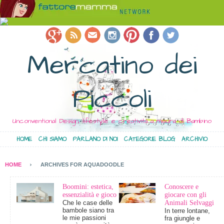
Mercatino dei
Piccoli
Unconventional Design, lifestyle e creatività a misura di Bambino
HOME
CHI SIAMO
PARLANO DI NOI
CATEGORIE BLOG
ARCHIVIO
HOME
ARCHIVES FOR AQUADOODLE
Boomini: estetica,
Conoscere e
essenzialità e gioco
giocare con gli
Che le case delle
Animali Selvaggi
bambole siano tra
In terre lontane,
le mie passioni
fra giungle e