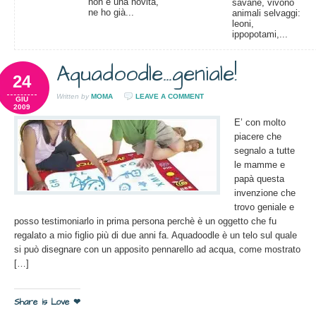
non è una novità,
savane, vivono
ne ho già...
animali selvaggi:
leoni,
ippopotami,...
Aquadoodle…geniale!
24
Written by
MOMA
LEAVE A COMMENT
GIU
2009
E’ con molto
piacere che
segnalo a tutte
le mamme e
papà questa
invenzione che
trovo geniale e
posso testimoniarlo in prima persona perchè è un oggetto che fu
regalato a mio figlio più di due anni fa. Aquadoodle è un telo sul quale
si può disegnare con un apposito pennarello ad acqua, come mostrato
[…]
Share is Love ❤