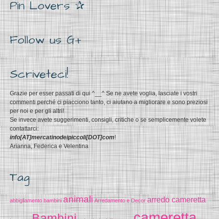
Pin Lovers ✰
Follow us G+
Scriveteci!
Grazie per esser passati di qui ^__^ Se ne avete voglia, lasciate i vostri
commenti perché ci piacciono tanto, ci aiutano a migliorare e sono preziosi
per noi e per gli altri!
Se invece avete suggerimenti, consigli, critiche o se semplicemente volete
contattarci:
info[AT]mercatinodeipiccoli[DOT]com
!
Arianna, Federica e Velentina
Tag
animali
arredo cameretta
abbigliamento bambini
Arredamento e Decor
cameretta
Bambini