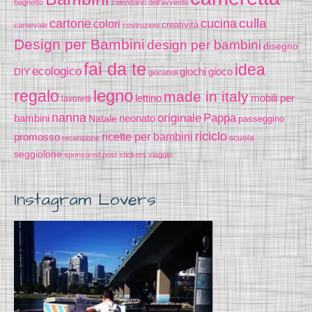
bagnetto
calendario dell'avvento
cucina
culla
cartone
colori
creatività
carnevale
costruzioni
Design per Bambini
design per bambini
disegno
fai da te
idea
ecologico
gioco
DIY
giochi
giocattoli
legno
regalo
made in italy
lettino
mobili per
lavoretti
nanna
originale
Pappa
bambini
Natale
neonato
passeggino
riciclo
promosso
ricette per bambini
scuola
recensione
seggiolone
sponsored post
stickers
viaggio
Instagram Lovers