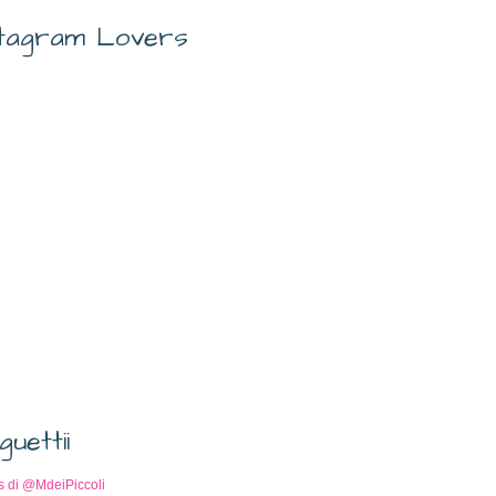
stagram Lovers
guettii
s di @MdeiPiccoli