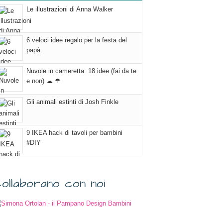
Le illustrazioni di Anna Walker
6 veloci idee regalo per la festa del
papà
Nuvole in cameretta: 18 idee (fai da te
e non) ☁ ☂
Gli animali estinti di Josh Finkle
9 IKEA hack di tavoli per bambini
#DIY
ollaborano con noi