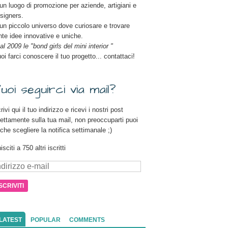
un luogo di promozione per aziende, artigiani e
signers.
un piccolo universo dove curiosare e trovare
nte idee innovative e uniche.
al 2009 le "bond girls del mini interior "
oi farci conoscere il tuo progetto... contattaci!
uoi seguirci via mail?
rivi qui il tuo indirizzo e ricevi i nostri post
rettamente sulla tua mail, non preoccuparti puoi
che scegliere la notifica settimanale ;)
isciti a 750 altri iscritti
dirizzo
il
LATEST
POPULAR
COMMENTS