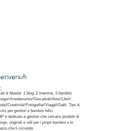
envenuti
ari & Meelat: 1 blog, 2 mamme, 3 bambini.
sign//Arredamento//Giocattoli//Arte//Libri//
da//Creatività//Fotografia//Viaggi//Gatti: Tips &
icks per genitori e bambini felici.
P è dedicato a genitori che cercano prodotti di
sign, originali e utili per i propri bambini e lo
azio che li circonda.