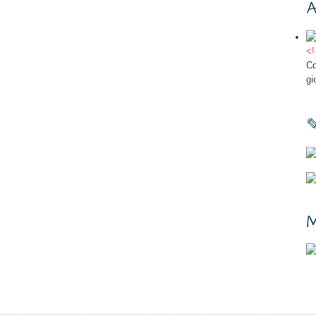
A
<!
Co
gi
M