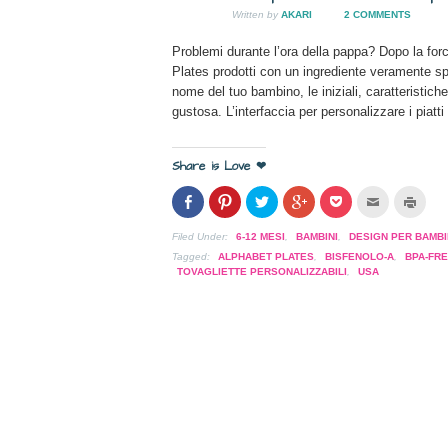
una
nuova
Written by
AKARI
2 COMMENTS
NOV
finestra)
2009
Problemi durante l’ora della pappa? Dopo la forc
Plates prodotti con un ingrediente veramente spe
nome del tuo bambino, le iniziali, caratteristiche 
gustosa. L’interfaccia per personalizzare i piatti
Share is Love ❤
Condividi
Clicca
Clicca
Clicca
Clicca
Clicca
Clicc
su
per
per
per
per
per
per
Facebook
condividere
condividere
condividere
condividere
inviare
stam
(Si
su
su
su
su
l'articolo
(Si
Filed Under:
6-12 MESI
,
BAMBINI
,
DESIGN PER BAMBI
apre
Pinterest
Twitter
Google+
Pocket
via
apre
in
(Si
(Si
(Si
(Si
mail
in
Tagged:
ALPHABET PLATES
,
BISFENOLO-A
,
BPA-FR
una
apre
apre
apre
apre
ad
una
TOVAGLIETTE PERSONALIZZABILI
,
USA
nuova
in
in
in
in
un
nuov
finestra)
una
una
una
una
amico
fines
nuova
nuova
nuova
nuova
(Si
finestra)
finestra)
finestra)
finestra)
apre
in
una
nuova
finestra)