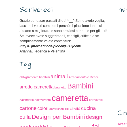
Scriveteci!
In
Grazie per esser passati di qui ^__^ Se ne avete voglia,
lasciate i vostri commenti perché ci piacciono tanto, ci
aiutano a migliorare e sono preziosi per noi e per gli altri!
Se invece avete suggerimenti, consigli, critiche o se
semplicemente volete contattarci:
info[AT]mercatinodeipiccoli[DOT]com
!
Arianna, Federica e Velentina
Tag
animali
abbigliamento bambini
Arredamento e Decor
Bambini
arredo cameretta
bagnetto
cameretta
calendario dell'avvento
carnevale
cucina
cartone
colori
creatività
costruzioni
Cin
Design per Bambini
culla
design
Tweet
fai