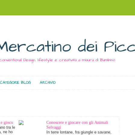
Mercatino dei Picc
conventional Design, lifestyle e creatività a misura di Bambino
CATEGORIE BLOG
ARCHIVIO
 e gioco
Conoscere e giocare con gli Animali
no tra le
Selvaggi
à, ne ho
In terre lontane, fra giungle e savane,