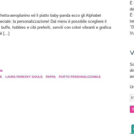
È 
de
È 
hetta-aeroplanino ed il piatto baby-panda ecco gli Alphabet
ta
ciale: la personalizzazione! Dal menu è possibile scegliere il
"D
buffe, hobbies e cibi preferiti, serviti con colori vibranti e grafica
Vu
 è […]
V
a
Sc
pare
di
NI
an
EE
,
LAURA PARESKY GOULD
,
PAPPA
,
PIATTO PERSONALIZZABILE
,
a
Un
tra)
In
e-
ma