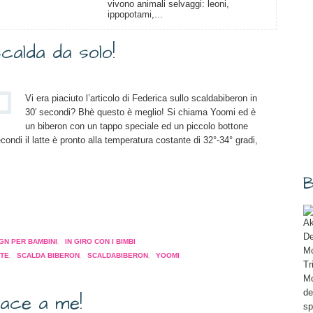
vivono animali selvaggi: leoni,
ippopotami,...
scalda da solo!
Vi era piaciuto l’articolo di Federica sullo scaldabiberon in
30′ secondi? Bhè questo è meglio! Si chiama Yoomi ed è
un biberon con un tappo speciale ed un piccolo bottone
ondi il latte è pronto alla temperatura costante di 32°-34° gradi,
B
a
Ak
pare
De
GN PER BAMBINI
,
IN GIRO CON I BIMBI
Mo
TTE
,
SCALDA BIBERON
,
SCALDABIBERON
,
YOOMI
Tr
a
Md
tra)
de
iace a me!
sp