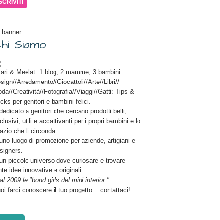
il
 banner
hi Siamo
ari & Meelat: 1 blog, 2 mamme, 3 bambini.
sign//Arredamento//Giocattoli//Arte//Libri//
da//Creatività//Fotografia//Viaggi//Gatti: Tips &
icks per genitori e bambini felici.
dedicato a genitori che cercano prodotti belli,
clusivi, utili e accattivanti per i propri bambini e lo
azio che li circonda.
uno luogo di promozione per aziende, artigiani e
signers.
un piccolo universo dove curiosare e trovare
nte idee innovative e originali.
al 2009 le "bond girls del mini interior "
oi farci conoscere il tuo progetto... contattaci!