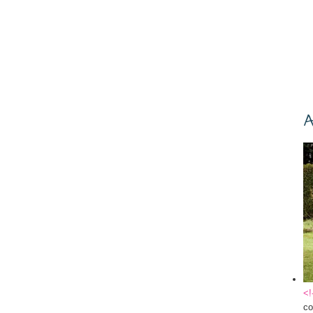
A
<!
co