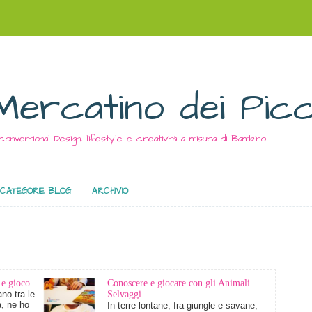
Mercatino dei Picc
conventional Design, lifestyle e creatività a misura di Bambino
CATEGORIE BLOG
ARCHIVIO
 e gioco
Conoscere e giocare con gli Animali
no tra le
Selvaggi
à, ne ho
In terre lontane, fra giungle e savane,