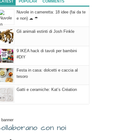
LATEST
POPULAR
COMMENTS
Nuvole in cameretta: 18 idee (fai da te
e non) ☁ ☂
Gli animali estinti di Josh Finkle
9 IKEA hack di tavoli per bambini
#DIY
Festa in casa: dolcetti e caccia al
tesoro
Gatti e ceramiche: Kat’s Création
 banner
ollaborano con noi