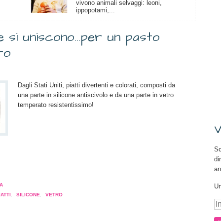
vivono animali selvaggi: leoni,
ippopotami,...
cone si uniscono…per un pasto
ro
Dagli Stati Uniti, piatti divertenti e colorati, composti da
una parte in silicone antiscivolo e da una parte in vetro
temperato resistentissimo!
V
Sc
di
a
an
pare
A
Un
IATTI
,
SILICONE
,
VETRO
In
a
tra)
e-