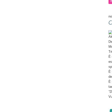
ma
no
C
Ak
De
Mo
Tr
È 
es
sp
È 
de
È 
ta
"D
Vu