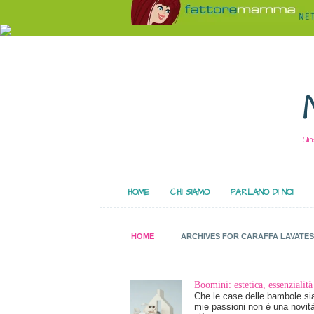
Un
HOME
CHI SIAMO
PARLANO DI NOI
HOME
ARCHIVES FOR CARAFFA LAVATE
Boomini: estetica, essenzialità
Che le case delle bambole sia
mie passioni non è una novit