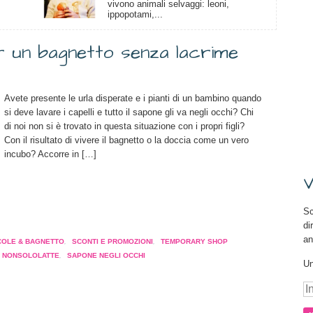
vivono animali selvaggi: leoni,
ippopotami,...
r un bagnetto senza lacrime
Avete presente le urla disperate e i pianti di un bambino quando
si deve lavare i capelli e tutto il sapone gli va negli occhi? Chi
di noi non si è trovato in questa situazione con i propri figli?
Con il risultato di vivere il bagnetto o la doccia come un vero
incubo? Accorre in […]
V
Sc
a
di
pare
an
OLE & BAGNETTO
,
SCONTI E PROMOZIONI
,
TEMPORARY SHOP
NONSOLOLATTE
,
SAPONE NEGLI OCCHI
Un
a
tra)
In
e-