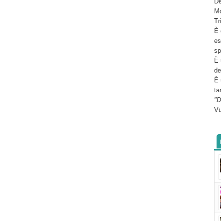
De
Mo
Tr
È 
es
sp
È 
de
È 
ta
"D
Vu