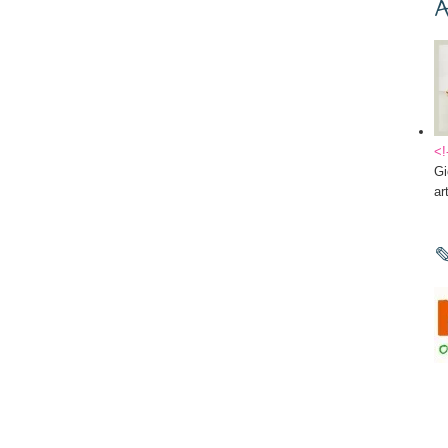
A
<!
Gi
ar