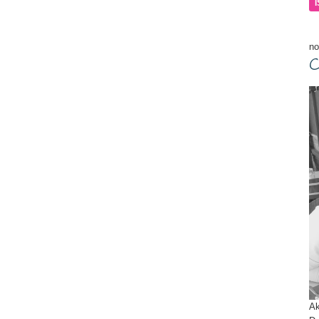
ma
no
C
Ak