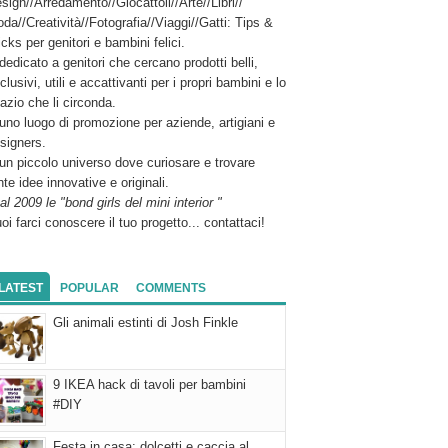
sign//Arredamento//Giocattoli//Arte//Libri//
da//Creatività//Fotografia//Viaggi//Gatti: Tips &
icks per genitori e bambini felici.
dedicato a genitori che cercano prodotti belli,
clusivi, utili e accattivanti per i propri bambini e lo
azio che li circonda.
uno luogo di promozione per aziende, artigiani e
signers.
un piccolo universo dove curiosare e trovare
nte idee innovative e originali.
al 2009 le "bond girls del mini interior "
oi farci conoscere il tuo progetto... contattaci!
LATEST
POPULAR
COMMENTS
Gli animali estinti di Josh Finkle
9 IKEA hack di tavoli per bambini
#DIY
Festa in casa: dolcetti e caccia al