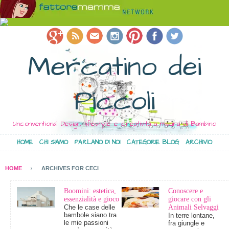
Mercatino dei
Piccoli
Unconventional Design, lifestyle e creatività a misura di Bambino
HOME
CHI SIAMO
PARLANO DI NOI
CATEGORIE BLOG
ARCHIVIO
HOME
ARCHIVES FOR CECI
Boomini: estetica,
Conoscere e
essenzialità e gioco
giocare con gli
Che le case delle
Animali Selvaggi
bambole siano tra
In terre lontane,
le mie passioni
fra giungle e