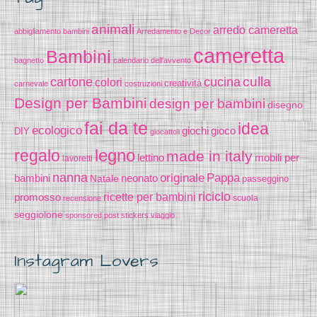
animali
arredo cameretta
abbigliamento bambini
Arredamento e Decor
cameretta
Bambini
bagnetto
calendario dell'avvento
cucina
culla
cartone
colori
creatività
carnevale
costruzioni
Design per Bambini
design per bambini
disegno
fai da te
idea
ecologico
gioco
giochi
DIY
giocattoli
legno
regalo
made in italy
lettino
mobili per
lavoretti
nanna
originale
Pappa
bambini
Natale
neonato
passeggino
riciclo
promosso
ricette per bambini
scuola
recensione
seggiolone
sponsored post
stickers
viaggio
Instagram Lovers