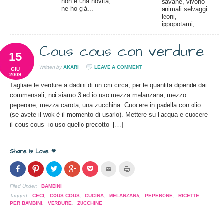
non è una novità,
savane, vivono
ne ho già...
animali selvaggi:
leoni,
ippopotami,...
Cous cous con verdure
15
Written by
AKARI
LEAVE A COMMENT
GIU
2009
Tagliare le verdure a dadini di un cm circa, per le quantità dipende dai
commensali, noi siamo 3 ed io uso mezza melanzana, mezzo
peperone, mezza carota, una zucchina. Cuocere in padella con olio
(se avete il wok è il momento di usarlo). Mettere su l’acqua e cuocere
il cous cous -io uso quello precotto, […]
Share is Love ❤
Condividi
Clicca
Clicca
Clicca
Clicca
Clicca
Clicca
su
per
per
per
per
per
per
Facebook
condividere
condividere
condividere
condividere
inviare
stampare
(Si
su
su
su
su
l'articolo
(Si
Filed Under:
BAMBINI
apre
Pinterest
Twitter
Google+
Pocket
via
apre
in
(Si
(Si
(Si
(Si
mail
in
Tagged:
CECI
,
COUS COUS
,
CUCINA
,
MELANZANA
,
PEPERONE
,
RICETTE
una
apre
apre
apre
apre
ad
una
PER BAMBINI
,
VERDURE
,
ZUCCHINE
nuova
in
in
in
in
un
nuova
finestra)
una
una
una
una
amico
finestra)