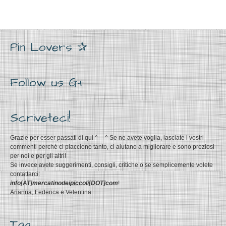
Pin Lovers ✰
Follow us G+
Scriveteci!
Grazie per esser passati di qui ^__^ Se ne avete voglia, lasciate i vostri
commenti perché ci piacciono tanto, ci aiutano a migliorare e sono preziosi
per noi e per gli altri!
Se invece avete suggerimenti, consigli, critiche o se semplicemente volete
contattarci:
info[AT]mercatinodeipiccoli[DOT]com
!
Arianna, Federica e Velentina
Tag