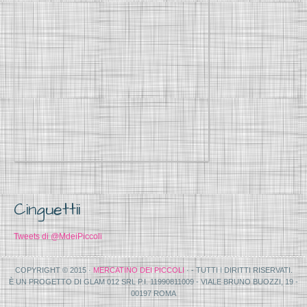
Cinguettii
Tweets di @MdeiPiccoli
COPYRIGHT © 2015 ·
MERCATINO DEI PICCOLI
· - TUTTI I DIRITTI RISERVATI.
È UN PROGETTO DI GLAM 012 SRL P.I. 11990811009 - VIALE BRUNO BUOZZI, 19 -
00197 ROMA