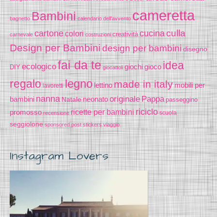
cameretta
Bambini
bagnetto
calendario dell'avvento
cucina
culla
cartone
colori
creatività
carnevale
costruzioni
Design per Bambini
design per bambini
disegno
fai da te
idea
ecologico
gioco
giochi
DIY
giocattoli
legno
regalo
made in italy
lettino
mobili per
lavoretti
nanna
originale
Pappa
bambini
Natale
neonato
passeggino
riciclo
promosso
ricette per bambini
scuola
recensione
seggiolone
sponsored post
stickers
viaggio
Instagram Lovers