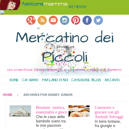
Mercatino dei
Piccoli
Unconventional Design, lifestyle e creatività a misura di Bambino
HOME
CHI SIAMO
PARLANO DI NOI
CATEGORIE BLOG
ARCHIVIO
HOME
ARCHIVES FOR DISNEY JUNIOR
Boomini: estetica,
Conoscere e
essenzialità e gioco
giocare con gli
Che le case delle
Animali Selvaggi
bambole siano tra
In terre lontane,
le mie passioni
fra giungle e