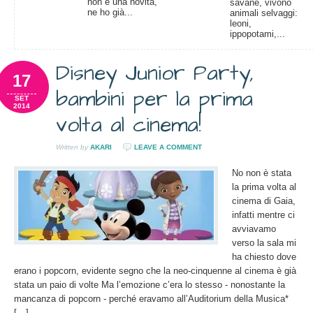
non è una novità,
savane, vivono
ne ho già...
animali selvaggi:
leoni,
ippopotami,...
Disney Junior Party,
17
bambini per la prima
SET
2014
volta al cinema!
Written by
AKARI
LEAVE A COMMENT
No non è stata
la prima volta al
cinema di Gaia,
infatti mentre ci
avviavamo
verso la sala mi
ha chiesto dove
erano i popcorn, evidente segno che la neo-cinquenne al cinema è già
stata un paio di volte Ma l’emozione c’era lo stesso - nonostante la
mancanza di popcorn - perché eravamo all’Auditorium della Musica*
[…]