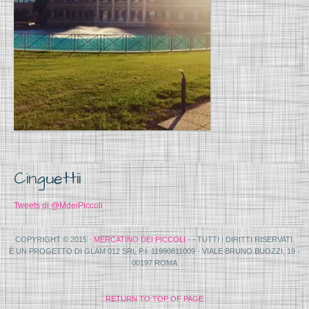
Cinguettii
Tweets di @MdeiPiccoli
COPYRIGHT © 2015 ·
MERCATINO DEI PICCOLI
· - TUTTI I DIRITTI RISERVATI.
È UN PROGETTO DI GLAM 012 SRL P.I. 11990811009 - VIALE BRUNO BUOZZI, 19 -
00197 ROMA
RETURN TO TOP OF PAGE