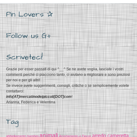
Pin Lovers ✰
Follow us G+
Scriveteci!
Grazie per esser passati di qui ^__^ Se ne avete voglia, lasciate i vostri
commenti perché ci piacciono tanto, ci aiutano a migliorare e sono preziosi
per noi e per gli altri!
Se invece avete suggerimenti, consigli, critiche o se semplicemente volete
contattarci:
info[AT]mercatinodeipiccoli[DOT]com
!
Arianna, Federica e Velentina
Tag
animali
arredo cameretta
abbigliamento bambini
Arredamento e Decor