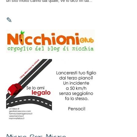
un sito molto carino dal quale, ve lo dico fin da...
✎
Micro Per Micro