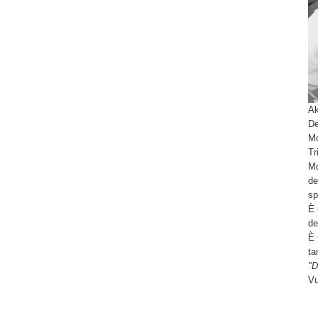
tra)
Ak
De
Mo
Tr
Md
de
sp
È 
de
È 
ta
"D
Vu