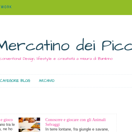
Mercatino dei Picc
conventional Design, lifestyle e creatività a misura di Bambino
CATEGORIE BLOG
ARCHIVIO
 e gioco
Conoscere e giocare con gli Animali
no tra le
Selvaggi
à, ne ho
In terre lontane, fra giungle e savane,