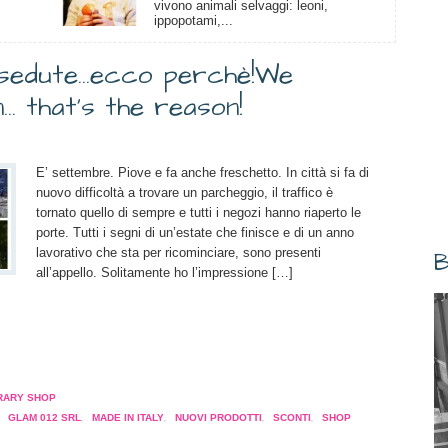
vivono animali selvaggi: leoni,
ippopotami,...
 sedute…ecco perchè!
We
… that’s the reason!
E’ settembre. Piove e fa anche freschetto. In città si fa di
nuovo difficoltà a trovare un parcheggio, il traffico è
tornato quello di sempre e tutti i negozi hanno riaperto le
porte. Tutti i segni di un’estate che finisce e di un anno
lavorativo che sta per ricominciare, sono presenti
B
all’appello. Solitamente ho l’impressione […]
a
pare
RARY SHOP
,
GLAM 012 SRL
,
MADE IN ITALY
,
NUOVI PRODOTTI
,
SCONTI
,
SHOP
a