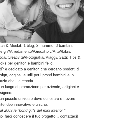
ari & Meelat: 1 blog, 2 mamme, 3 bambini.
sign//Arredamento//Giocattoli//Arte//Libri//
da//Creatività//Fotografia//Viaggi//Gatti: Tips &
icks per genitori e bambini felici.
P è dedicato a genitori che cercano prodotti di
sign, originali e utili per i propri bambini e lo
azio che li circonda.
un luogo di promozione per aziende, artigiani e
signers.
un piccolo universo dove curiosare e trovare
nte idee innovative e uniche.
al 2009 le "bond girls del mini interior "
oi farci conoscere il tuo progetto... contattaci!