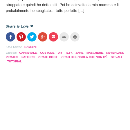
strappato e quindi ho detto siiii. Poi ho coinvolto la mia mamma e li
probabilmente ho sbagliato… tutto perfetto […]
Share is Love ❤
Condividi
Clicca
Clicca
Clicca
Clicca
Clicca
Clicca
su
per
per
per
per
per
per
Facebook
condividere
condividere
condividere
condividere
inviare
stampare
(Si
su
su
su
su
l'articolo
(Si
Filed Under:
BAMBINI
apre
Pinterest
Twitter
Google+
Pocket
via
apre
in
(Si
(Si
(Si
(Si
mail
in
Tagged:
CARNEVALE
,
COSTUME
,
DIY
,
IZZY
,
JAKE
,
MASCHERE
,
NEVERLAND
una
apre
apre
apre
apre
ad
una
PIRATES
,
PATTERN
,
PIRATE BOOT
,
PIRATI DELL'ISOLA CHE NON C'È
,
STIVALI
,
nuova
in
in
in
in
un
nuova
TUTORIAL
finestra)
una
una
una
una
amico
finestra)
nuova
nuova
nuova
nuova
(Si
finestra)
finestra)
finestra)
finestra)
apre
in
una
nuova
finestra)