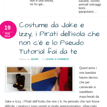
non è una novità,
savane, vivono
ne ho già...
animali selvaggi:
leoni,
ippopotami,...
Costume da Jake e
19
Izzy, i Pirati dell’isola che
FEB
2014
non c’è e lo Pseudo
Tutorial fai da te
Written by
AKARI
LEAVE A COMMENT
Quest’anno i
mie bambini
hanno deciso
che per
carnevale si
sarebbero
mascherati da
Jake e Izzy, i Pirati dell’Isola che non c’è, ho pensato che non fosse
difficile, i piratucci sono vestiti in modo approssimativo, sfilacciato,