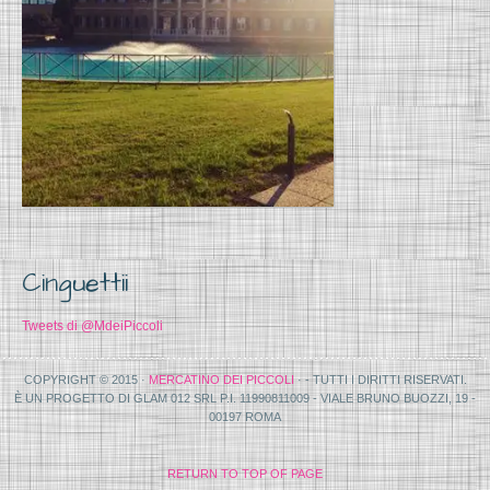
Cinguettii
Tweets di @MdeiPiccoli
COPYRIGHT © 2015 ·
MERCATINO DEI PICCOLI
· - TUTTI I DIRITTI RISERVATI.
È UN PROGETTO DI GLAM 012 SRL P.I. 11990811009 - VIALE BRUNO BUOZZI, 19 -
00197 ROMA
RETURN TO TOP OF PAGE