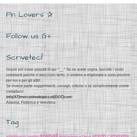
Pin Lovers ✰
Follow us G+
Scriveteci!
Grazie per esser passati di qui ^__^ Se ne avete voglia, lasciate i vostri
commenti perché ci piacciono tanto, ci aiutano a migliorare e sono preziosi
per noi e per gli altri!
Se invece avete suggerimenti, consigli, critiche o se semplicemente volete
contattarci:
info[AT]mercatinodeipiccoli[DOT]com
!
Arianna, Federica e Velentina
Tag
animali
arredo cameretta
abbigliamento bambini
Arredamento e Decor