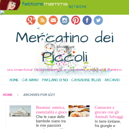
Mercatino dei
Piccoli
Unconventional Design, lifestyle e creatività a misura di Bambino
HOME
CHI SIAMO
PARLANO DI NOI
CATEGORIE BLOG
ARCHIVIO
HOME
ARCHIVES FOR IZZY
Boomini: estetica,
Conoscere e
essenzialità e gioco
giocare con gli
Che le case delle
Animali Selvaggi
bambole siano tra
In terre lontane,
le mie passioni
fra giungle e