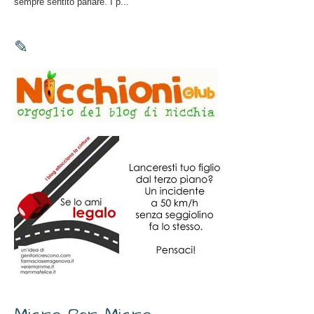
sempre sentito parlare. I p...
✎