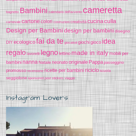
cameretta
Bambini
bagnetto
calendario dell'avvento
cucina
culla
cartone
colori
creatività
carnevale
costruzioni
Design per Bambini
design per bambini
disegno
fai da te
idea
ecologico
gioco
giochi
DIY
giocattoli
legno
regalo
made in italy
lettino
mobili per
lavoretti
nanna
originale
Pappa
bambini
Natale
neonato
passeggino
riciclo
promosso
ricette per bambini
scuola
recensione
seggiolone
sponsored post
stickers
viaggio
Instagram Lovers