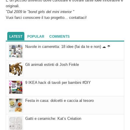
È un piccolo universo dove curiosare e trovare tante idee innovative e
originali.
"Dal 2009 le "bond girls del mini interior "
Vuoi farci conoscere il tuo progetto... contattaci!
LATEST
POPULAR
COMMENTS
Nuvole in cameretta: 18 idee (fai da te e non) ☁ ☂
Gli animali estinti di Josh Finkle
9 IKEA hack di tavoli per bambini #DIY
Festa in casa: dolcetti e caccia al tesoro
Gatti e ceramiche: Kat’s Création