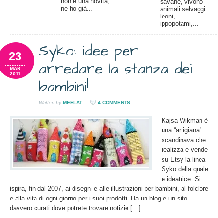
non è una novità,
savane, vivono
ne ho già...
animali selvaggi:
leoni,
ippopotami,...
Syko: idee per
23
arredare la stanza dei
MAR
2011
bambini!
Written by
MEELAT
4 COMMENTS
Kajsa Wikman è
una “artigiana”
scandinava che
realizza e vende
su Etsy la linea
Syko della quale
è ideatrice. Si
ispira, fin dal 2007, ai disegni e alle illustrazioni per bambini, al folclore
e alla vita di ogni giorno per i suoi prodotti. Ha un blog e un sito
davvero curati dove potrete trovare notizie […]