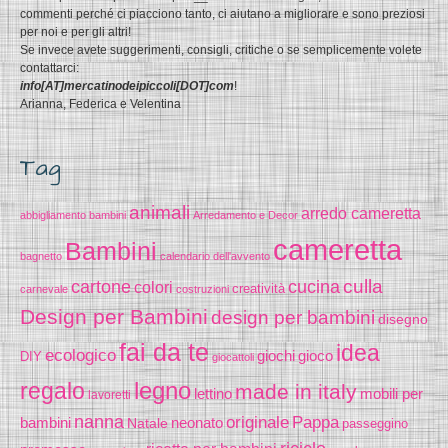
commenti perché ci piacciono tanto, ci aiutano a migliorare e sono preziosi
per noi e per gli altri!
Se invece avete suggerimenti, consigli, critiche o se semplicemente volete
contattarci:
info[AT]mercatinodeipiccoli[DOT]com
!
Arianna, Federica e Velentina
Tag
animali
arredo cameretta
abbigliamento bambini
Arredamento e Decor
cameretta
Bambini
bagnetto
calendario dell'avvento
cucina
culla
cartone
colori
creatività
carnevale
costruzioni
Design per Bambini
design per bambini
disegno
fai da te
idea
ecologico
gioco
giochi
DIY
giocattoli
legno
regalo
made in italy
lettino
mobili per
lavoretti
nanna
originale
Pappa
bambini
Natale
neonato
passeggino