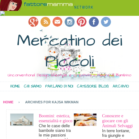
Mercatino dei
Piccoli
Unconventional Design, lifestyle e creatività a misura di Bambino
HOME
CHI SIAMO
PARLANO DI NOI
CATEGORIE BLOG
ARCHIVIO
HOME
ARCHIVES FOR KAJSA WIKMAN
Boomini: estetica,
Conoscere e
essenzialità e gioco
giocare con gli
Che le case delle
Animali Selvaggi
bambole siano tra
In terre lontane,
le mie passioni
fra giungle e