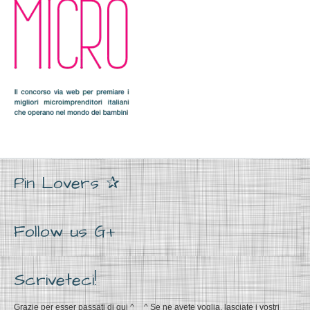
Pin Lovers ✰
Follow us G+
Scriveteci!
Grazie per esser passati di qui ^__^ Se ne avete voglia, lasciate i vostri