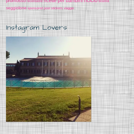
riciclo
promosso
ricette per bambini
scuola
recensione
seggiolone
sponsored post
stickers
viaggio
Instagram Lovers