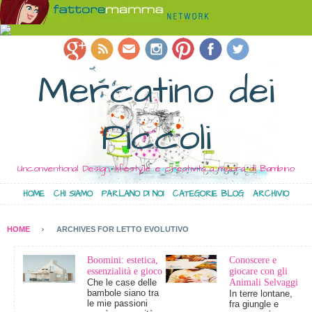
Mercatino dei
Piccoli
Unconventional Design, lifestyle e creatività a misura di Bambino
HOME
CHI SIAMO
PARLANO DI NOI
CATEGORIE BLOG
ARCHIVIO
HOME
ARCHIVES FOR LETTO EVOLUTIVO
Boomini: estetica,
Conoscere e
essenzialità e gioco
giocare con gli
Che le case delle
Animali Selvaggi
bambole siano tra
In terre lontane,
le mie passioni
fra giungle e