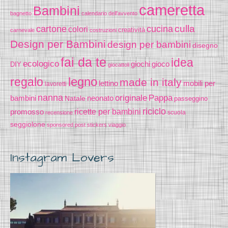
cameretta
Bambini
bagnetto
calendario dell'avvento
cucina
culla
cartone
colori
creatività
carnevale
costruzioni
Design per Bambini
design per bambini
disegno
fai da te
idea
ecologico
gioco
giochi
DIY
giocattoli
legno
regalo
made in italy
lettino
mobili per
lavoretti
nanna
originale
Pappa
bambini
Natale
neonato
passeggino
riciclo
promosso
ricette per bambini
scuola
recensione
seggiolone
sponsored post
stickers
viaggio
Instagram Lovers