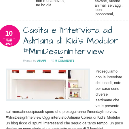
non è una novità,
savane, vivono
ne ho già...
animali selvaggi:
leoni,
ippopotami,...
Casita e l’Intervista ad
10
Adriana di Kid’s Modulor
MAR
2014
#MiniDesignInterview
Written by
AKARI
5 COMMENTS
Proseguiamo
con le interviste
del lunedì, nate
per caso sono
diverse
settimane che
ve le presento
sul mercatinodeipiccoli spero che proseguiranno #mondayInterview
#MiniDesignInterview Oggi intervisto Adriana Correa di Kid’s Modulor
un blog ricco di spunti interessanti che seguo da tanto tempo, un poco
design un poco diario di un architetto mamma di 3 bambini.