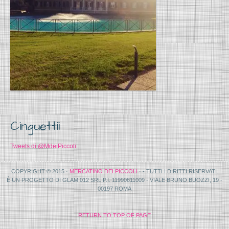
Cinguettii
Tweets di @MdeiPiccoli
COPYRIGHT © 2015 ·
MERCATINO DEI PICCOLI
· - TUTTI I DIRITTI RISERVATI.
È UN PROGETTO DI GLAM 012 SRL P.I. 11990811009 - VIALE BRUNO BUOZZI, 19 -
00197 ROMA
RETURN TO TOP OF PAGE