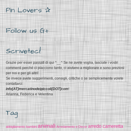
Pin Lovers ✰
Follow us G+
Scriveteci!
Grazie per esser passati di qui ^__^ Se ne avete voglia, lasciate i vostri
commenti perché ci piacciono tanto, ci aiutano a migliorare e sono preziosi
per noi e per gli altri!
Se invece avete suggerimenti, consigli, critiche o se semplicemente volete
contattarci:
info[AT]mercatinodeipiccoli[DOT]com
!
Arianna, Federica e Velentina
Tag
animali
arredo cameretta
abbigliamento bambini
Arredamento e Decor