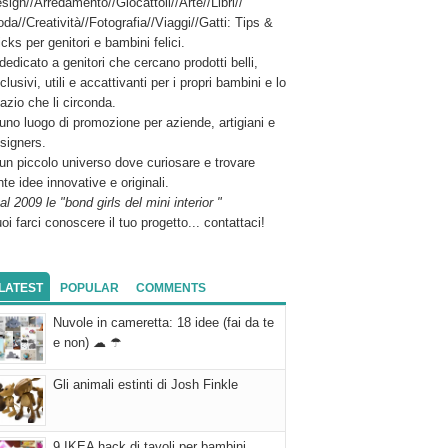
sign//Arredamento//Giocattoli//Arte//Libri//
da//Creatività//Fotografia//Viaggi//Gatti: Tips &
icks per genitori e bambini felici.
dedicato a genitori che cercano prodotti belli,
clusivi, utili e accattivanti per i propri bambini e lo
azio che li circonda.
uno luogo di promozione per aziende, artigiani e
signers.
un piccolo universo dove curiosare e trovare
nte idee innovative e originali.
al 2009 le "bond girls del mini interior "
oi farci conoscere il tuo progetto... contattaci!
LATEST
POPULAR
COMMENTS
Nuvole in cameretta: 18 idee (fai da te
e non) ☁ ☂
Gli animali estinti di Josh Finkle
9 IKEA hack di tavoli per bambini