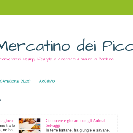
Mercatino dei Picc
conventional Design, lifestyle e creatività a misura di Bambino
CATEGORIE BLOG
ARCHIVIO
A
 e gioco
Conoscere e giocare con gli Animali
no tra le
Selvaggi
à, ne ho
In terre lontane, fra giungle e savane,