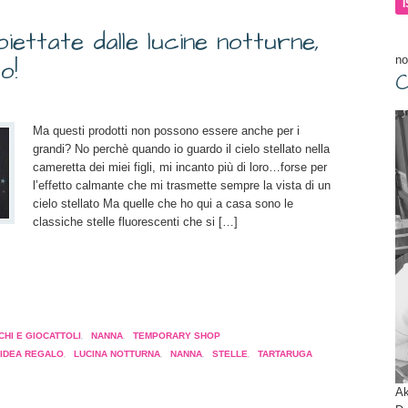
a
ma
tra)
oiettate dalle lucine notturne,
no
o!
C
Ma questi prodotti non possono essere anche per i
grandi? No perchè quando io guardo il cielo stellato nella
cameretta dei miei figli, mi incanto più di loro…forse per
l’effetto calmante che mi trasmette sempre la vista di un
cielo stellato Ma quelle che ho qui a casa sono le
classiche stelle fluorescenti che si […]
a
pare
CHI E GIOCATTOLI
,
NANNA
,
TEMPORARY SHOP
IDEA REGALO
,
LUCINA NOTTURNA
,
NANNA
,
STELLE
,
TARTARUGA
a
tra)
Ak