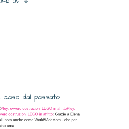
ike us ☺
 caso dal passato
Pley,
vero costruzioni LEGO in affitto
: Grazie a Elena
lli nota anche come WorldWideMom - che per
ciso crea ...