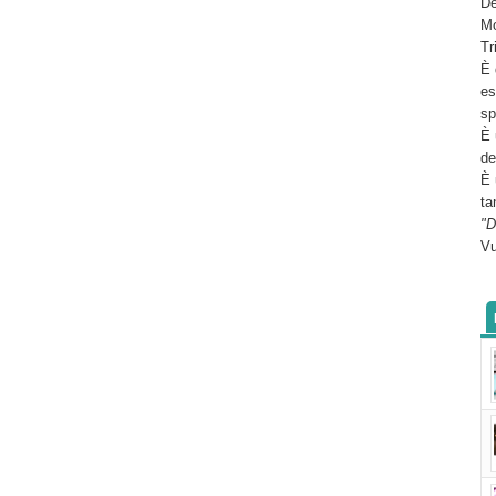
De
Mo
Tr
È 
es
sp
È 
de
È 
ta
"D
Vu