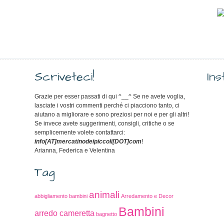
Scriveteci!
In
Grazie per esser passati di qui ^__^ Se ne avete voglia,
lasciate i vostri commenti perché ci piacciono tanto, ci
aiutano a migliorare e sono preziosi per noi e per gli altri!
Se invece avete suggerimenti, consigli, critiche o se
semplicemente volete contattarci:
info[AT]mercatinodeipiccoli[DOT]com
!
Arianna, Federica e Velentina
Tag
animali
abbigliamento bambini
Arredamento e Decor
Bambini
arredo cameretta
bagnetto