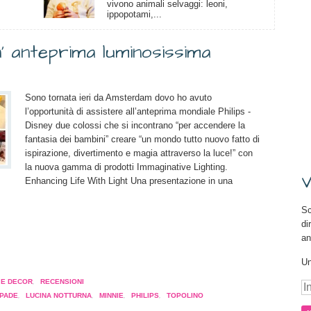
vivono animali selvaggi: leoni,
ippopotami,...
n’ anteprima luminosissima
Sono tornata ieri da Amsterdam dovo ho avuto
l’opportunità di assistere all’anteprima mondiale Philips -
Disney due colossi che si incontrano “per accendere la
fantasia dei bambini” creare “un mondo tutto nuovo fatto di
ispirazione, divertimento e magia attraverso la luce!” con
la nuova gamma di prodotti Immaginative Lighting.
V
Enhancing Life With Light Una presentazione in una
Sc
di
an
a
Un
pare
 E DECOR
,
RECENSIONI
In
PADE
,
LUCINA NOTTURNA
,
MINNIE
,
PHILIPS
,
TOPOLINO
e-