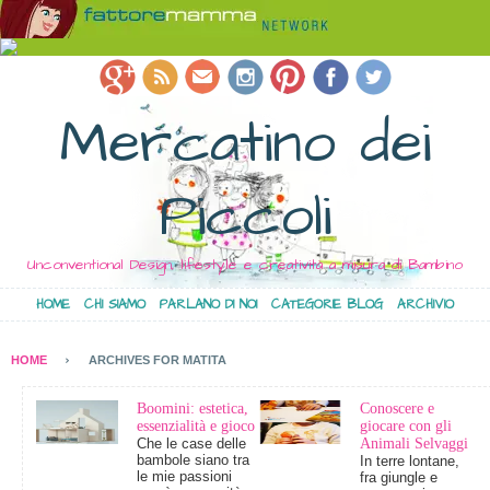
Mercatino dei
Piccoli
Unconventional Design, lifestyle e creatività a misura di Bambino
HOME
CHI SIAMO
PARLANO DI NOI
CATEGORIE BLOG
ARCHIVIO
HOME
ARCHIVES FOR MATITA
Boomini: estetica,
Conoscere e
essenzialità e gioco
giocare con gli
Che le case delle
Animali Selvaggi
bambole siano tra
In terre lontane,
le mie passioni
fra giungle e