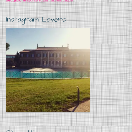
seggiolone
sponsored post
stickers
viaggio
Instagram Lovers