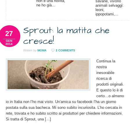
non è una novità,
savane, vivono
ne ho già...
animali selvaggi:
leoni,
ippopotami,...
Sprout: la matita che
27
cresce!
GEN
2014
Written by
MOMA
2 COMMENTS
Continua la
nostra
inesorabile
ricerca di
prodotti originali.
E questo lo è di
certo…o almeno
io in Italia non l’ho mai visto. Un’amica su facebook l’ha un giorno
postata sulla sua bacheca. Mi sono subito incuriosita. L’ho cercata in
rete, trovata e ho subito scritto ai produttori per chiedere informazioni.
Si tratta di Sprout, una […]