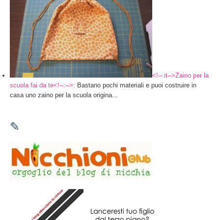
<!--:it-->Zaino per la
scuola fai da te<!--:-->
: Bastano pochi materiali e puoi costruire in
casa uno zaino per la scuola origina...
✎