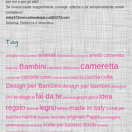
per noi e per gli altri!
Se invece avete suggerimenti, consigli, critiche o se semplicemente volete
contattarci:
info[AT]mercatinodeipiccoli[DOT]com
!
Arianna, Federica e Velentina
Tag
animali
arredo cameretta
abbigliamento bambini
Arredamento e Decor
cameretta
Bambini
bagnetto
calendario dell'avvento
cucina
culla
cartone
colori
creatività
carnevale
costruzioni
Design per Bambini
design per bambini
disegno
fai da te
idea
ecologico
gioco
DIY
giochi
giocattoli
legno
regalo
made in italy
lettino
mobili per
lavoretti
nanna
originale
Pappa
bambini
Natale
neonato
passeggino
riciclo
promosso
ricette per bambini
scuola
recensione