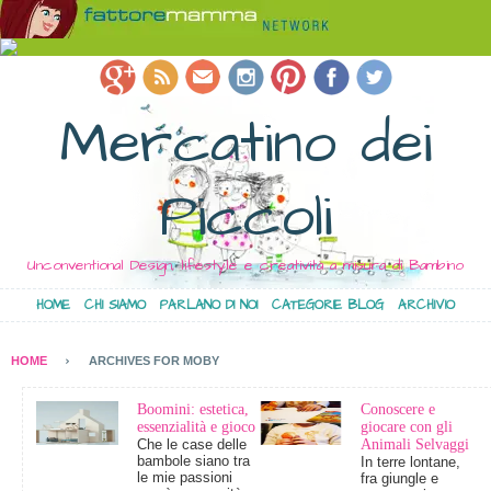
Mercatino dei
Piccoli
Unconventional Design, lifestyle e creatività a misura di Bambino
HOME
CHI SIAMO
PARLANO DI NOI
CATEGORIE BLOG
ARCHIVIO
HOME
ARCHIVES FOR MOBY
Boomini: estetica,
Conoscere e
essenzialità e gioco
giocare con gli
Che le case delle
Animali Selvaggi
bambole siano tra
In terre lontane,
le mie passioni
fra giungle e