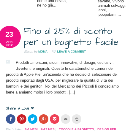
non è una novità,
savane, vivono
ne ho già...
animali selvaggi:
leoni,
ippopotami,...
Fino al 25% di sconto
23
per un bagnetto facile
APR
2012
Written by
MOMA
LEAVE A COMMENT
Prodotti americani, sicuri, innovativi, di design, esclusivi,
divertenti e originali. Queste le caratteristiche comuni dei
prodotti di Apple Pie, un’azienda che ha deciso di selezionare dei
prodotti importati dagli USA, per migliorare la qualità di vita dei
bambini e dei genitori. Noi del Mercatino dei Piccoli li conosciamo
bene a amiamo molto i loro prodotti. […]
Share is Love ❤
Condividi
Clicca
Clicca
Clicca
Clicca
Clicca
Clicca
su
per
per
per
per
per
per
Facebook
condividere
condividere
condividere
condividere
inviare
stampare
(Si
su
su
su
su
l'articolo
(Si
Filed Under:
0-6 MESI
,
6-12 MESI
,
COCCOLE & BAGNETTO
,
DESIGN PER
apre
Pinterest
Twitter
Google+
Pocket
via
apre