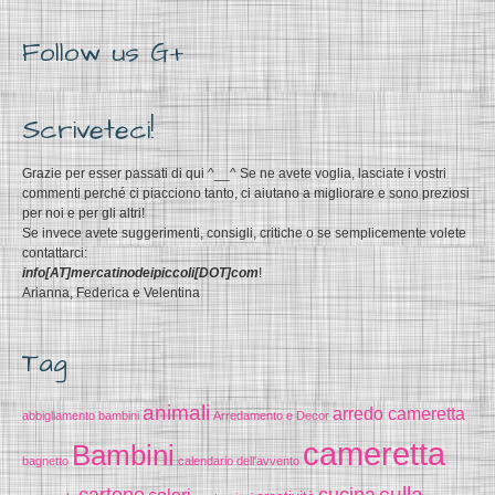
Follow us G+
Scriveteci!
Grazie per esser passati di qui ^__^ Se ne avete voglia, lasciate i vostri
commenti perché ci piacciono tanto, ci aiutano a migliorare e sono preziosi
per noi e per gli altri!
Se invece avete suggerimenti, consigli, critiche o se semplicemente volete
contattarci:
info[AT]mercatinodeipiccoli[DOT]com
!
Arianna, Federica e Velentina
Tag
animali
arredo cameretta
abbigliamento bambini
Arredamento e Decor
cameretta
Bambini
bagnetto
calendario dell'avvento
cucina
culla
cartone
colori