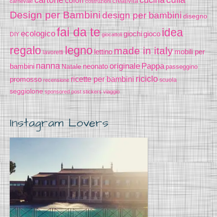
creatività
carnevale
costruzioni
Design per Bambini
design per bambini
disegno
fai da te
idea
ecologico
gioco
giochi
DIY
giocattoli
legno
regalo
made in italy
lettino
mobili per
lavoretti
nanna
originale
Pappa
bambini
Natale
neonato
passeggino
riciclo
promosso
ricette per bambini
scuola
recensione
seggiolone
sponsored post
stickers
viaggio
Instagram Lovers