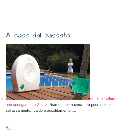
A caso dal passato
<!--:it-->L'allarme
anti-annegamento<!--:-->
: Siamo in primavera...tra poco sole e
sollazzamento...caldo e accaldamento......
✎