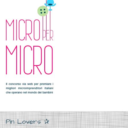
Pin Lovers ✰