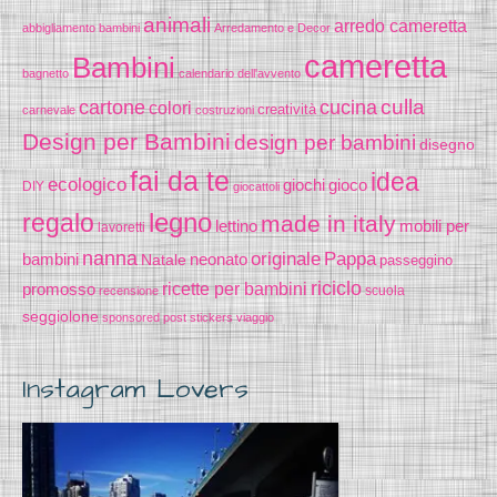
animali
arredo cameretta
abbigliamento bambini
Arredamento e Decor
cameretta
Bambini
bagnetto
calendario dell'avvento
cucina
culla
cartone
colori
creatività
carnevale
costruzioni
Design per Bambini
design per bambini
disegno
fai da te
idea
ecologico
gioco
giochi
DIY
giocattoli
legno
regalo
made in italy
lettino
mobili per
lavoretti
nanna
originale
Pappa
bambini
Natale
neonato
passeggino
riciclo
promosso
ricette per bambini
scuola
recensione
seggiolone
sponsored post
stickers
viaggio
Instagram Lovers