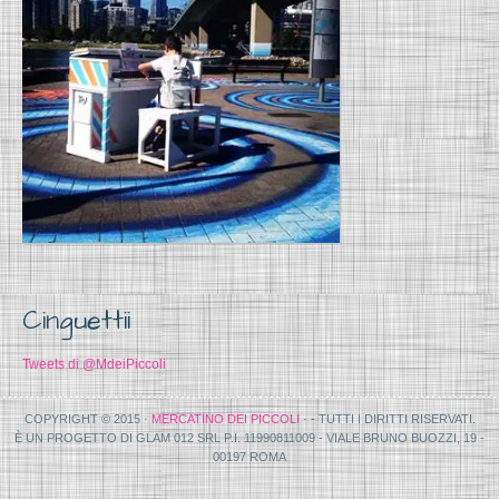
Cinguettii
Tweets di @MdeiPiccoli
COPYRIGHT © 2015 ·
MERCATINO DEI PICCOLI
· - TUTTI I DIRITTI RISERVATI.
È UN PROGETTO DI GLAM 012 SRL P.I. 11990811009 - VIALE BRUNO BUOZZI, 19 -
00197 ROMA