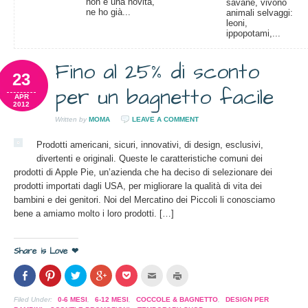
non è una novità,
savane, vivono
ne ho già...
animali selvaggi:
leoni,
ippopotami,...
Fino al 25% di sconto
23
per un bagnetto facile
APR
2012
Written by
MOMA
LEAVE A COMMENT
Prodotti americani, sicuri, innovativi, di design, esclusivi,
divertenti e originali. Queste le caratteristiche comuni dei
prodotti di Apple Pie, un’azienda che ha deciso di selezionare dei
prodotti importati dagli USA, per migliorare la qualità di vita dei
bambini e dei genitori. Noi del Mercatino dei Piccoli li conosciamo
bene a amiamo molto i loro prodotti. […]
Share is Love ❤
Condividi
Clicca
Clicca
Clicca
Clicca
Clicca
Clicca
su
per
per
per
per
per
per
Facebook
condividere
condividere
condividere
condividere
inviare
stampare
(Si
su
su
su
su
l'articolo
(Si
Filed Under:
0-6 MESI
,
6-12 MESI
,
COCCOLE & BAGNETTO
,
DESIGN PER
apre
Pinterest
Twitter
Google+
Pocket
via
apre