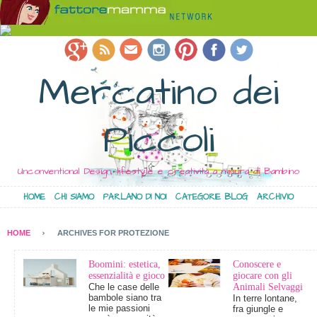
Mercatino dei
Piccoli
Unconventional Design, lifestyle e creatività a misura di Bambino
HOME
CHI SIAMO
PARLANO DI NOI
CATEGORIE BLOG
ARCHIVIO
HOME
ARCHIVES FOR PROTEZIONE
Boomini: estetica,
Conoscere e
essenzialità e gioco
giocare con gli
Che le case delle
Animali Selvaggi
bambole siano tra
In terre lontane,
le mie passioni
fra giungle e