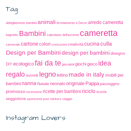
Tag
animali
arredo cameretta
abbigliamento bambini
Arredamento e Decor
cameretta
Bambini
bagnetto
calendario dell'avvento
cucina
culla
cartone
colori
creatività
carnevale
costruzioni
Design per Bambini
design per bambini
disegno
fai da te
idea
ecologico
gioco
giochi
DIY
giocattoli
legno
regalo
made in italy
lettino
mobili per
lavoretti
nanna
originale
Pappa
bambini
Natale
neonato
passeggino
riciclo
promosso
ricette per bambini
scuola
recensione
seggiolone
sponsored post
stickers
viaggio
Instagram Lovers