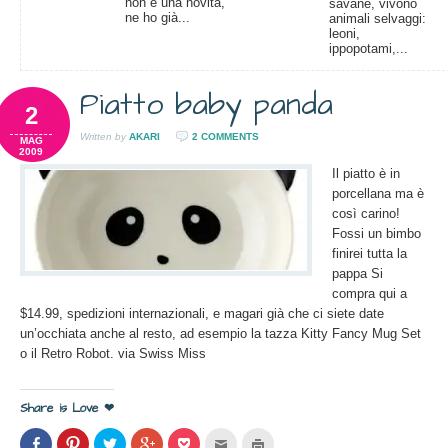
non è una novità,
savane, vivono
ne ho già...
animali selvaggi:
leoni,
ippopotami,...
Piatto baby panda
2
Written by
AKARI
2 COMMENTS
MAG
2009
Il piatto è in
porcellana ma è
così carino!
Fossi un bimbo
finirei tutta la
pappa Si
compra qui a
$14.99, spedizioni internazionali, e magari già che ci siete date
un’occhiata anche al resto, ad esempio la tazza Kitty Fancy Mug Set
o il Retro Robot. via Swiss Miss
Share is Love ❤
Condividi
Clicca
Clicca
Clicca
Clicca
Clicca
Clicca