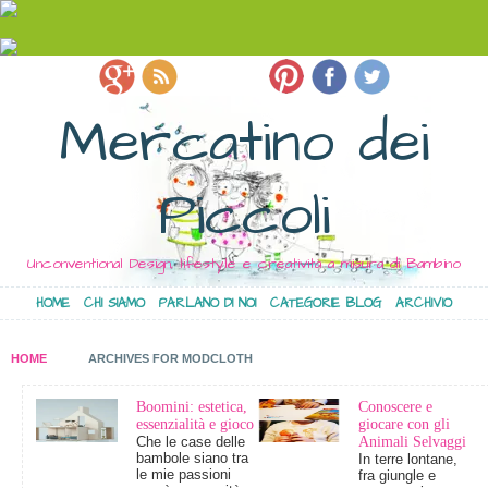
Mercatino dei
Piccoli
Unconventional Design, lifestyle e creatività a misura di Bambino
HOME
CHI SIAMO
PARLANO DI NOI
CATEGORIE BLOG
ARCHIVIO
HOME
ARCHIVES FOR MODCLOTH
Boomini: estetica,
Conoscere e
essenzialità e gioco
giocare con gli
Che le case delle
Animali Selvaggi
bambole siano tra
In terre lontane,
le mie passioni
fra giungle e