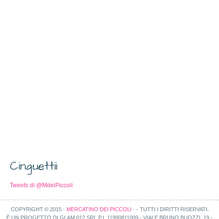
Cinguettii
Tweets di @MdeiPiccoli
COPYRIGHT © 2015 ·
MERCATINO DEI PICCOLI
· - TUTTI I DIRITTI RISERVATI.
È UN PROGETTO DI GLAM 012 SRL P.I. 11990811009 - VIALE BRUNO BUOZZI, 19 -