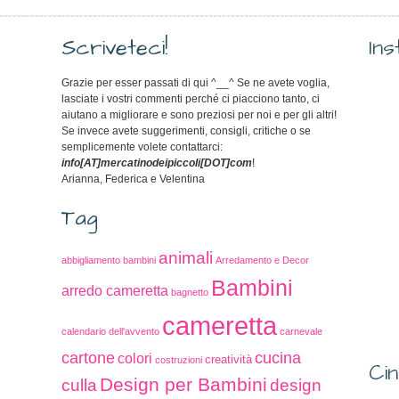
Scriveteci!
In
Grazie per esser passati di qui ^__^ Se ne avete voglia,
lasciate i vostri commenti perché ci piacciono tanto, ci
aiutano a migliorare e sono preziosi per noi e per gli altri!
Se invece avete suggerimenti, consigli, critiche o se
semplicemente volete contattarci:
info[AT]mercatinodeipiccoli[DOT]com
!
Arianna, Federica e Velentina
Tag
animali
abbigliamento bambini
Arredamento e Decor
Bambini
arredo cameretta
bagnetto
cameretta
calendario dell'avvento
carnevale
cucina
cartone
colori
creatività
costruzioni
Cin
Design per Bambini
culla
design