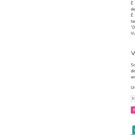
È 
de
È 
ta
"D
Vu
V
Sc
di
an
Un
In
e-
ma