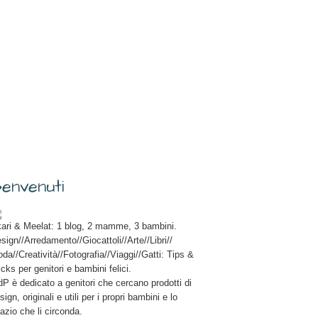
envenuti
ari & Meelat: 1 blog, 2 mamme, 3 bambini.
sign//Arredamento//Giocattoli//Arte//Libri//
da//Creatività//Fotografia//Viaggi//Gatti: Tips &
icks per genitori e bambini felici.
P è dedicato a genitori che cercano prodotti di
sign, originali e utili per i propri bambini e lo
azio che li circonda.