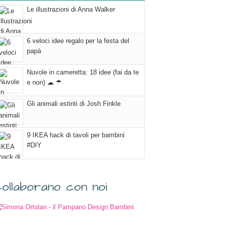
Le illustrazioni di Anna Walker
6 veloci idee regalo per la festa del
papà
Nuvole in cameretta: 18 idee (fai da te
e non) ☁ ☂
Gli animali estinti di Josh Finkle
9 IKEA hack di tavoli per bambini
#DIY
ollaborano con noi