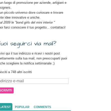
un luogo di promozione per aziende, artigiani e
signers.
un piccolo universo dove curiosare e trovare
nte idee innovative e uniche.
al 2009 le "bond girls del mini interior "
oi farci conoscere il tuo progetto... contattaci!
uoi seguirci via mail?
rivi qui il tuo indirizzo e ricevi i nostri post
rettamente sulla tua mail, non preoccuparti puoi
che scegliere la notifica settimanale ;)
isciti a 748 altri iscritti
dirizzo
il
LATEST
POPULAR
COMMENTS