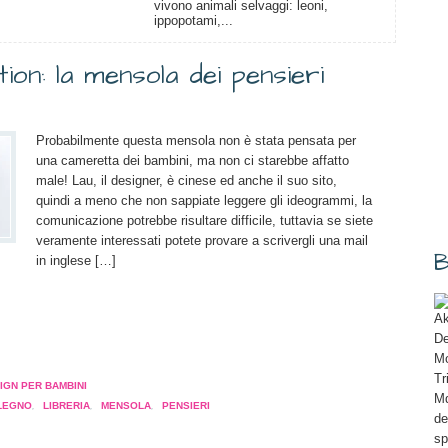
vivono animali selvaggi: leoni,
ippopotami,...
on: la mensola dei pensieri
Probabilmente questa mensola non è stata pensata per
una cameretta dei bambini, ma non ci starebbe affatto
male! Lau, il designer, è cinese ed anche il suo sito,
quindi a meno che non sappiate leggere gli ideogrammi, la
comunicazione potrebbe risultare difficile, tuttavia se siete
veramente interessati potete provare a scrivergli una mail
B
in inglese […]
Ak
De
a
Mo
pare
Tr
IGN PER BAMBINI
Md
LEGNO
,
LIBRERIA
,
MENSOLA
,
PENSIERI
de
a
sp
tra)