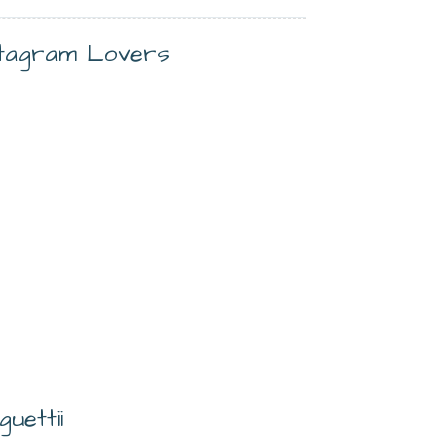
stagram Lovers
guettii