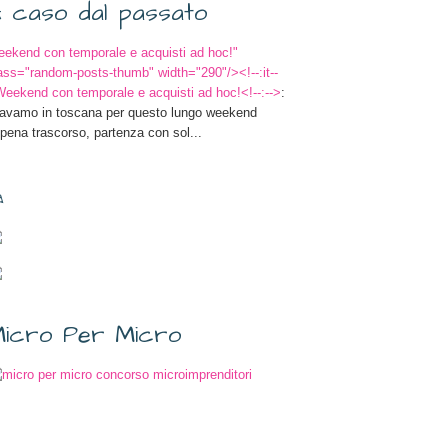
 caso dal passato
ekend con temporale e acquisti ad hoc!
"
ass="random-posts-thumb" width="290"/><!--:it--
eekend con temporale e acquisti ad hoc!<!--:-->
:
avamo in toscana per questo lungo weekend
pena trascorso, partenza con sol...
✎
icro Per Micro