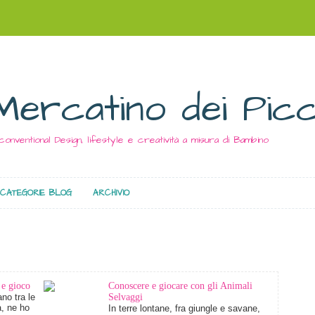
Mercatino dei Picc
conventional Design, lifestyle e creatività a misura di Bambino
CATEGORIE BLOG
ARCHIVIO
 e gioco
Conoscere e giocare con gli Animali
no tra le
Selvaggi
à, ne ho
In terre lontane, fra giungle e savane,