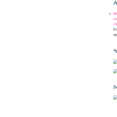
A
We
cl
>W
Er
ap
M