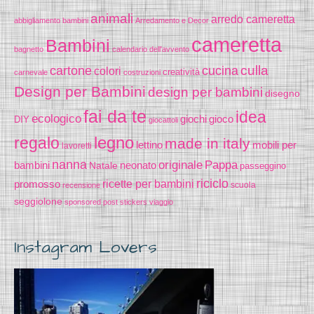
animali
arredo cameretta
abbigliamento bambini
Arredamento e Decor
cameretta
Bambini
bagnetto
calendario dell'avvento
cucina
culla
cartone
colori
creatività
carnevale
costruzioni
Design per Bambini
design per bambini
disegno
fai da te
idea
ecologico
gioco
giochi
DIY
giocattoli
legno
regalo
made in italy
lettino
mobili per
lavoretti
nanna
originale
Pappa
bambini
Natale
neonato
passeggino
riciclo
promosso
ricette per bambini
scuola
recensione
seggiolone
sponsored post
stickers
viaggio
Instagram Lovers