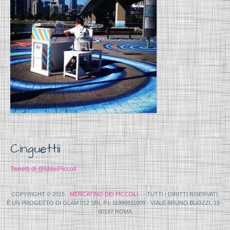
Cinguettii
Tweets di @MdeiPiccoli
COPYRIGHT © 2015 ·
MERCATINO DEI PICCOLI
· - TUTTI I DIRITTI RISERVATI.
È UN PROGETTO DI GLAM 012 SRL P.I. 11990811009 - VIALE BRUNO BUOZZI, 19 -
00197 ROMA