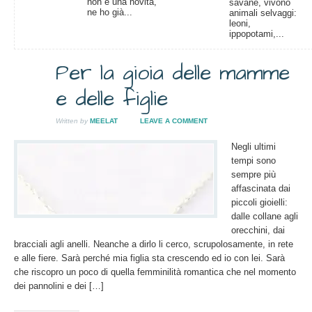
non è una novità,
savane, vivono
ne ho già...
animali selvaggi:
leoni,
ippopotami,...
Per la gioia delle mamme
20
e delle figlie
GEN
2014
Written by
MEELAT
LEAVE A COMMENT
Negli ultimi
tempi sono
sempre più
affascinata dai
piccoli gioielli:
dalle collane agli
orecchini, dai
bracciali agli anelli. Neanche a dirlo li cerco, scrupolosamente, in rete
e alle fiere. Sarà perché mia figlia sta crescendo ed io con lei. Sarà
che riscopro un poco di quella femminilità romantica che nel momento
dei pannolini e dei […]