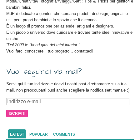
Moda//Creatività//Fotografia//Viaggi//Gatti: Tips & Tricks per genitori e
bambini felici.
MdP è dedicato a genitori che cercano prodotti di design, originali e
utili per i propri bambini e lo spazio che li circonda.
È un luogo di promozione per aziende, artigiani e designers.
È un piccolo universo dove curiosare e trovare tante idee innovative e
uniche.
"Dal 2009 le "bond girls del mini interior "
Vuoi farci conoscere il tuo progetto... contattaci!
Vuoi seguirci via mail?
Scrivi qui il tuo indirizzo e ricevi i nostri post direttamente sulla tua
mail, non preoccuparti puoi anche scegliere la notifica settimanale ;)
Indirizzo
e-
mail
LATEST
POPULAR
COMMENTS