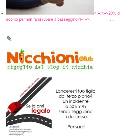
<!--:it-->20% di
sconto per non farsi rubare il passeggino<!--:-->
: ...
✎