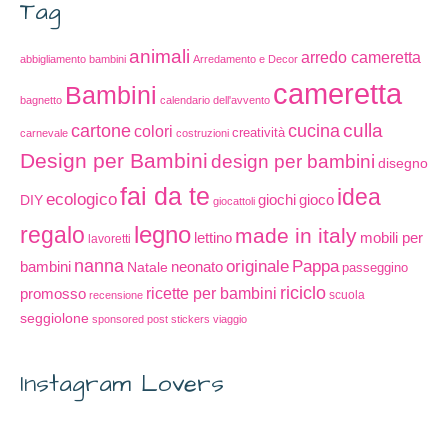
Tag
animali
arredo cameretta
abbigliamento bambini
Arredamento e Decor
cameretta
Bambini
bagnetto
calendario dell'avvento
cucina
culla
cartone
colori
creatività
carnevale
costruzioni
Design per Bambini
design per bambini
disegno
fai da te
idea
ecologico
gioco
DIY
giochi
giocattoli
legno
regalo
made in italy
lettino
mobili per
lavoretti
nanna
originale
Pappa
bambini
Natale
neonato
passeggino
riciclo
promosso
ricette per bambini
scuola
recensione
seggiolone
sponsored post
stickers
viaggio
Instagram Lovers