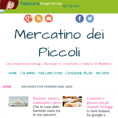
Mercatino dei
Piccoli
Unconventional Design, lifestyle e creatività a misura di Bambino
HOME
CHI SIAMO
PARLANO DI NOI
CATEGORIE BLOG
ARCHIVIO
HOME
ARCHIVES FOR POWDER AND JADE
Boomini: estetica,
Conoscere e
essenzialità e gioco
giocare con gli
Che le case delle
Animali Selvaggi
bambole siano tra
In terre lontane,
le mie passioni
fra giungle e