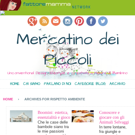
Mercatino dei
Piccoli
Unconventional Design, lifestyle e creatività a misura di Bambino
HOME
CHI SIAMO
PARLANO DI NOI
CATEGORIE BLOG
ARCHIVIO
HOME
ARCHIVES FOR RISPETTO AMBIENTE
Boomini: estetica,
Conoscere e
essenzialità e gioco
giocare con gli
Che le case delle
Animali Selvaggi
bambole siano tra
In terre lontane,
le mie passioni
fra giungle e