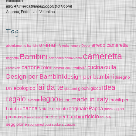
contattarci:
info[AT]mercatinodeipiccoli[DOT]com
!
Arianna, Federica e Velentina
Tag
animali
arredo cameretta
abbigliamento bambini
Arredamento e Decor
cameretta
Bambini
bagnetto
calendario dell'avvento
cucina
culla
cartone
colori
creatività
carnevale
costruzioni
Design per Bambini
design per bambini
disegno
fai da te
idea
ecologico
gioco
giochi
DIY
giocattoli
legno
regalo
made in italy
lettino
mobili per
lavoretti
nanna
originale
Pappa
bambini
Natale
neonato
passeggino
riciclo
promosso
ricette per bambini
scuola
recensione
seggiolone
sponsored post
stickers
viaggio