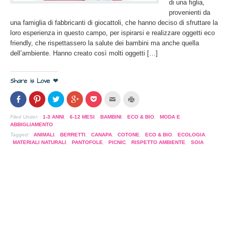
di una figlia,
provenienti da
una famiglia di fabbricanti di giocattoli, che hanno deciso di sfruttare la
loro esperienza in questo campo, per ispirarsi e realizzare oggetti eco
friendly, che rispettassero la salute dei bambini ma anche quella
dell’ambiente. Hanno creato così molti oggetti […]
Share is Love ❤
Condividi
Clicca
Clicca
Clicca
Clicca
Clicca
Clicca
su
per
per
per
per
per
per
Facebook
condividere
condividere
condividere
condividere
inviare
stampare
(Si
su
su
su
su
l'articolo
(Si
Filed Under:
1-3 ANNI
,
6-12 MESI
,
BAMBINI
,
ECO & BIO
,
MODA E
apre
Pinterest
Twitter
Google+
Pocket
via
apre
ABBIGLIAMENTO
in
(Si
(Si
(Si
(Si
mail
in
una
apre
apre
apre
apre
ad
una
Tagged:
ANIMALI
,
BERRETTI
,
CANAPA
,
COTONE
,
ECO & BIO
,
ECOLOGIA
,
nuova
in
in
in
in
un
nuova
MATERIALI NATURALI
,
PANTOFOLE
,
PICNIC
,
RISPETTO AMBIENTE
,
SOIA
finestra)
una
una
una
una
amico
finestra)
nuova
nuova
nuova
nuova
(Si
finestra)
finestra)
finestra)
finestra)
apre
in
una
nuova
finestra)