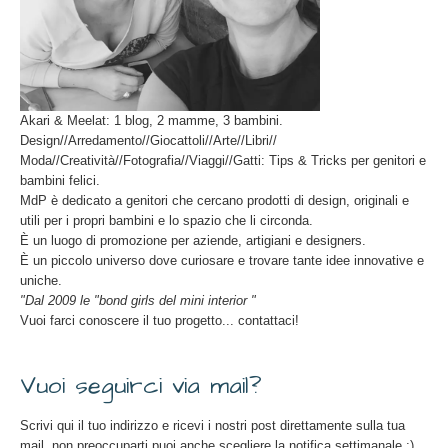
Akari & Meelat: 1 blog, 2 mamme, 3 bambini.
Design//Arredamento//Giocattoli//Arte//Libri//
Moda//Creatività//Fotografia//Viaggi//Gatti: Tips & Tricks per genitori e
bambini felici.
MdP è dedicato a genitori che cercano prodotti di design, originali e
utili per i propri bambini e lo spazio che li circonda.
È un luogo di promozione per aziende, artigiani e designers.
È un piccolo universo dove curiosare e trovare tante idee innovative e
uniche.
"Dal 2009 le "bond girls del mini interior "
Vuoi farci conoscere il tuo progetto... contattaci!
Vuoi seguirci via mail?
Scrivi qui il tuo indirizzo e ricevi i nostri post direttamente sulla tua
mail, non preoccuparti puoi anche scegliere la notifica settimanale ;)