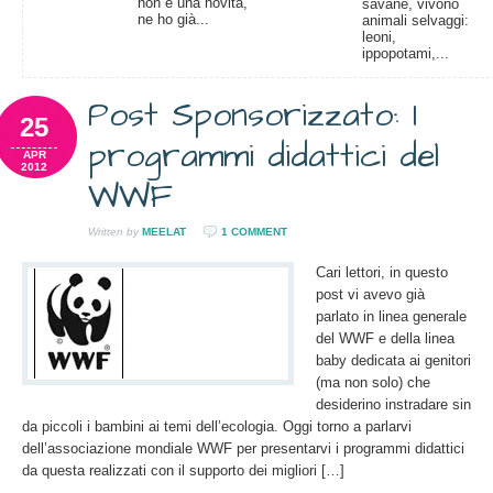
non è una novità,
savane, vivono
ne ho già...
animali selvaggi:
leoni,
ippopotami,...
Post Sponsorizzato: I
25
programmi didattici del
APR
2012
WWF
Written by
MEELAT
1 COMMENT
Cari lettori, in questo
post vi avevo già
parlato in linea generale
del WWF e della linea
baby dedicata ai genitori
(ma non solo) che
desiderino instradare sin
da piccoli i bambini ai temi dell’ecologia. Oggi torno a parlarvi
dell’associazione mondiale WWF per presentarvi i programmi didattici
da questa realizzati con il supporto dei migliori […]