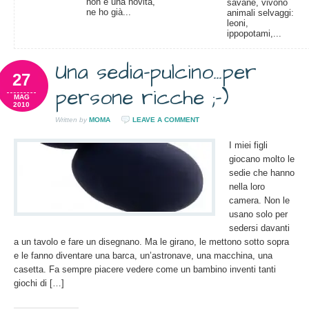
non è una novità,
savane, vivono
ne ho già...
animali selvaggi:
leoni,
ippopotami,...
Una sedia-pulcino…per
27
persone ricche ;-)
MAG
2010
Written by
MOMA
LEAVE A COMMENT
I miei figli
giocano molto le
sedie che hanno
nella loro
camera. Non le
usano solo per
sedersi davanti
a un tavolo e fare un disegnano. Ma le girano, le mettono sotto sopra
e le fanno diventare una barca, un’astronave, una macchina, una
casetta. Fa sempre piacere vedere come un bambino inventi tanti
giochi di […]