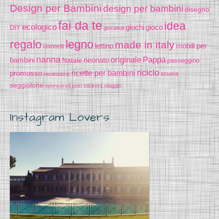
Design per Bambini
design per bambini
disegno
fai da te
idea
ecologico
gioco
giochi
DIY
giocattoli
legno
regalo
made in italy
lettino
mobili per
lavoretti
nanna
originale
Pappa
bambini
Natale
neonato
passeggino
riciclo
promosso
ricette per bambini
scuola
recensione
seggiolone
sponsored post
stickers
viaggio
Instagram Lovers