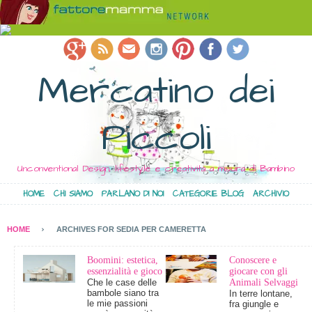
Mercatino dei
Piccoli
Unconventional Design, lifestyle e creatività a misura di Bambino
HOME
CHI SIAMO
PARLANO DI NOI
CATEGORIE BLOG
ARCHIVIO
HOME
ARCHIVES FOR SEDIA PER CAMERETTA
Boomini: estetica,
Conoscere e
essenzialità e gioco
giocare con gli
Che le case delle
Animali Selvaggi
bambole siano tra
In terre lontane,
le mie passioni
fra giungle e