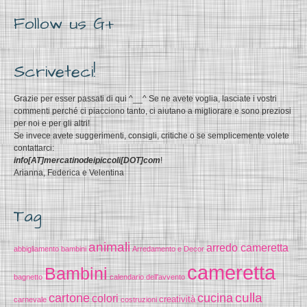
Follow us G+
Scriveteci!
Grazie per esser passati di qui ^__^ Se ne avete voglia, lasciate i vostri
commenti perché ci piacciono tanto, ci aiutano a migliorare e sono preziosi
per noi e per gli altri!
Se invece avete suggerimenti, consigli, critiche o se semplicemente volete
contattarci:
info[AT]mercatinodeipiccoli[DOT]com
!
Arianna, Federica e Velentina
Tag
animali
arredo cameretta
abbigliamento bambini
Arredamento e Decor
cameretta
Bambini
bagnetto
calendario dell'avvento
cucina
culla
cartone
colori
creatività
carnevale
costruzioni