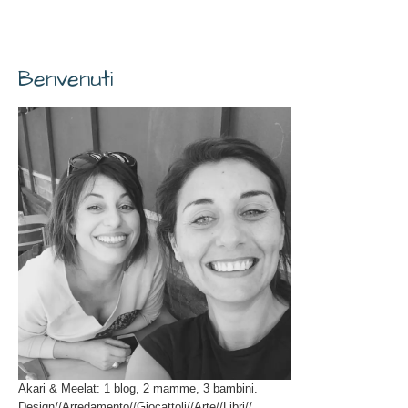
Benvenuti
Akari & Meelat: 1 blog, 2 mamme, 3 bambini.
Design//Arredamento//Giocattoli//Arte//Libri//