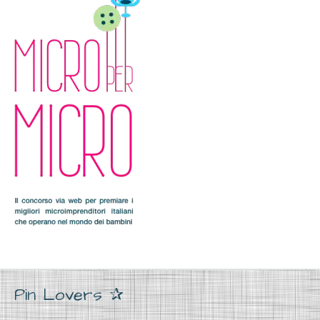
Pin Lovers ✰