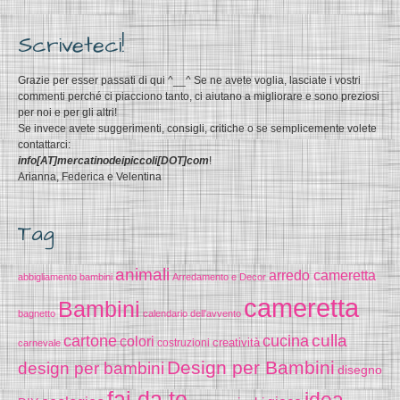
Scriveteci!
Grazie per esser passati di qui ^__^ Se ne avete voglia, lasciate i vostri
commenti perché ci piacciono tanto, ci aiutano a migliorare e sono preziosi
per noi e per gli altri!
Se invece avete suggerimenti, consigli, critiche o se semplicemente volete
contattarci:
info[AT]mercatinodeipiccoli[DOT]com
!
Arianna, Federica e Velentina
Tag
animali
arredo cameretta
abbigliamento bambini
Arredamento e Decor
cameretta
Bambini
bagnetto
calendario dell'avvento
cucina
culla
cartone
colori
creatività
costruzioni
carnevale
Design per Bambini
design per bambini
disegno
fai da te