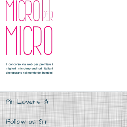
Pin Lovers ✰
Follow us G+