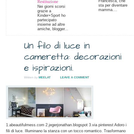
Francesca, che
Restituzione
sta per diventare
Nei giorni scorsi
mamma....
grazie a
Kinder+Sport ho
partecipato
insieme ad altre
amiche, blogger...
Un filo di luce in
31
cameretta: decorazioni
MAR
2014
e ispirazioni.
Written by
MEELAT
LEAVE A COMMENT
1.abeautifulmess.com 2.jegerjonathan.blogspot 3.via pinterest Adoro i
fili di luce. Illuminano la stanza con un tocco romantico. Trasformano