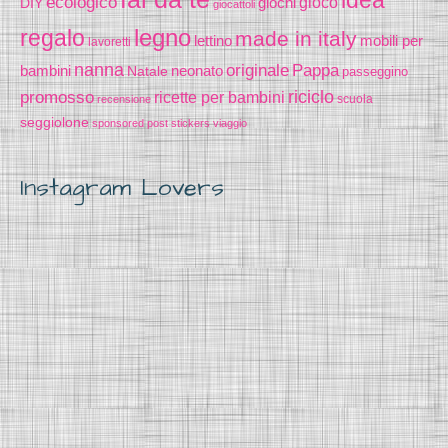
idea
ecologico
gioco
DIY
giochi
giocattoli
legno
regalo
made in italy
lettino
mobili per
lavoretti
nanna
originale
Pappa
bambini
Natale
neonato
passeggino
riciclo
promosso
ricette per bambini
scuola
recensione
seggiolone
sponsored post
stickers
viaggio
Instagram Lovers