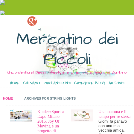
Mercatino dei
Piccoli
Unconventional Design, lifestyle e creatività a misura di Bambino
HOME
CHI SIAMO
PARLANO DI NOI
CATEGORIE BLOG
ARCHIVIO
HOME
ARCHIVES FOR STRING LIGHTS
Kinder+Sport a
Una mamma e il
Expo Milano
tempo per se stessa
2015, Joy Of
Giorni fa parlavo
con una mia
Moving e un
vecchia amica,
progetto di