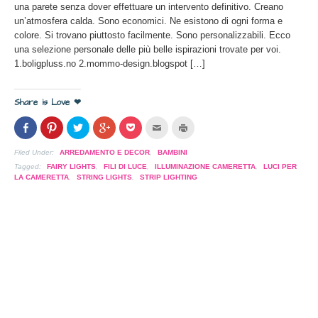
una parete senza dover effettuare un intervento definitivo. Creano
un’atmosfera calda. Sono economici. Ne esistono di ogni forma e
colore. Si trovano piuttosto facilmente. Sono personalizzabili. Ecco
una selezione personale delle più belle ispirazioni trovate per voi.
1.boligpluss.no 2.mommo-design.blogspot […]
Share is Love ❤
Condividi
Clicca
Clicca
Clicca
Clicca
Clicca
Clicca
su
per
per
per
per
per
per
Facebook
condividere
condividere
condividere
condividere
inviare
stampare
(Si
su
su
su
su
l'articolo
(Si
Filed Under:
ARREDAMENTO E DECOR
,
BAMBINI
apre
Pinterest
Twitter
Google+
Pocket
via
apre
in
(Si
(Si
(Si
(Si
mail
in
Tagged:
FAIRY LIGHTS
,
FILI DI LUCE
,
ILLUMINAZIONE CAMERETTA
,
LUCI PER
una
apre
apre
apre
apre
ad
una
LA CAMERETTA
,
STRING LIGHTS
,
STRIP LIGHTING
nuova
in
in
in
in
un
nuova
finestra)
una
una
una
una
amico
finestra)
nuova
nuova
nuova
nuova
(Si
finestra)
finestra)
finestra)
finestra)
apre
in
una
nuova
finestra)