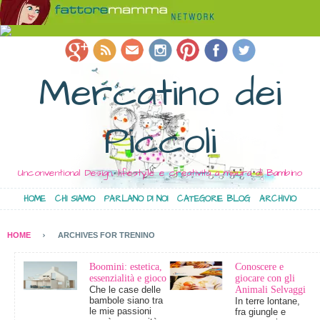
Mercatino dei
Piccoli
Unconventional Design, lifestyle e creatività a misura di Bambino
HOME
CHI SIAMO
PARLANO DI NOI
CATEGORIE BLOG
ARCHIVIO
HOME
ARCHIVES FOR TRENINO
Boomini: estetica,
Conoscere e
essenzialità e gioco
giocare con gli
Che le case delle
Animali Selvaggi
bambole siano tra
In terre lontane,
le mie passioni
fra giungle e