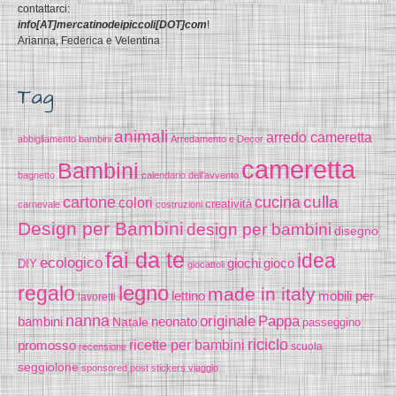
contattarci:
info[AT]mercatinodeipiccoli[DOT]com
!
Arianna, Federica e Velentina
Tag
animali
arredo cameretta
abbigliamento bambini
Arredamento e Decor
cameretta
Bambini
bagnetto
calendario dell'avvento
cucina
culla
cartone
colori
creatività
carnevale
costruzioni
Design per Bambini
design per bambini
disegno
fai da te
idea
ecologico
gioco
giochi
DIY
giocattoli
legno
regalo
made in italy
lettino
mobili per
lavoretti
nanna
originale
Pappa
bambini
Natale
neonato
passeggino
riciclo
promosso
ricette per bambini
scuola
recensione
seggiolone
sponsored post
stickers
viaggio