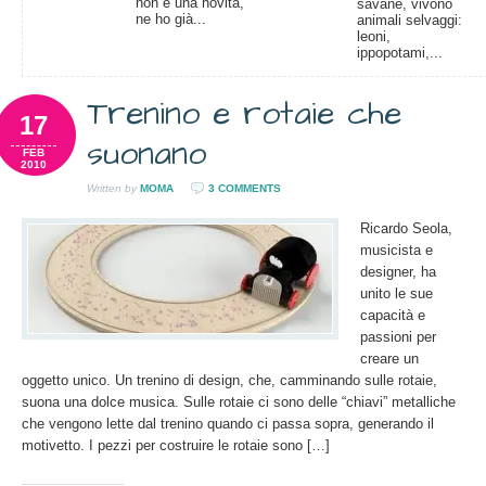
non è una novità,
savane, vivono
ne ho già...
animali selvaggi:
leoni,
ippopotami,...
Trenino e rotaie che
17
suonano
FEB
2010
Written by
MOMA
3 COMMENTS
Ricardo Seola,
musicista e
designer, ha
unito le sue
capacità e
passioni per
creare un
oggetto unico. Un trenino di design, che, camminando sulle rotaie,
suona una dolce musica. Sulle rotaie ci sono delle “chiavi” metalliche
che vengono lette dal trenino quando ci passa sopra, generando il
motivetto. I pezzi per costruire le rotaie sono […]