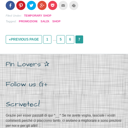
Condividi
Clicca
Clicca
Clicca
Clicca
Clicca
Clicca
su
per
per
per
per
per
per
Facebook
condividere
condividere
condividere
condividere
inviare
stampare
(Si
su
su
su
su
l'articolo
(Si
Filed Under:
TEMPORARY SHOP
apre
Pinterest
Twitter
Google+
Pocket
via
apre
in
(Si
(Si
(Si
(Si
mail
in
Tagged:
PROMOZIONI
,
SALDI
,
SHOP
una
apre
apre
apre
apre
ad
una
nuova
in
in
in
in
un
nuova
finestra)
una
una
una
una
amico
finestra)
nuova
nuova
nuova
nuova
(Si
finestra)
finestra)
finestra)
finestra)
apre
…
«PREVIOUS PAGE
1
5
6
7
in
una
nuova
finestra)
Pin Lovers ✰
Follow us G+
Scriveteci!
Grazie per esser passati di qui ^__^ Se ne avete voglia, lasciate i vostri
commenti perché ci piacciono tanto, ci aiutano a migliorare e sono preziosi
per noi e per gli altri!