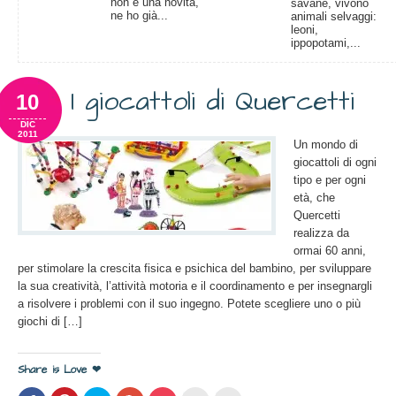
non è una novità,
savane, vivono
ne ho già...
animali selvaggi:
leoni,
ippopotami,...
I giocattoli di Quercetti
10
DIC
2011
Un mondo di
giocattoli di ogni
tipo e per ogni
età, che
Quercetti
realizza da
ormai 60 anni,
per stimolare la crescita fisica e psichica del bambino, per sviluppare
la sua creatività, l’attività motoria e il coordinamento e per insegnargli
a risolvere i problemi con il suo ingegno. Potete scegliere uno o più
giochi di […]
Share is Love ❤