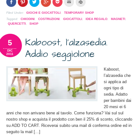
Condividi
Clicca
Clicca
Clicca
Clicca
Clicca
Clicca
su
per
per
per
per
per
per
Facebook
condividere
condividere
condividere
condividere
inviare
stampare
(Si
su
su
su
su
l'articolo
(Si
Filed Under:
GIOCHI E GIOCATTOLI
,
TEMPORARY SHOP
apre
Pinterest
Twitter
Google+
Pocket
via
apre
in
(Si
(Si
(Si
(Si
mail
in
Tagged:
CHIODINI
,
COSTRUZIONI
,
GIOCATTOLI
,
IDEA REGALO
,
MAGNETI
,
una
apre
apre
apre
apre
ad
una
QUERCETTI
,
SHOP
nuova
in
in
in
in
un
nuova
finestra)
una
una
una
una
amico
finestra)
nuova
nuova
nuova
nuova
(Si
finestra)
finestra)
finestra)
finestra)
apre
Kaboost, l’alzasedia.
5
in
una
nuova
Addio seggiolone
DIC
finestra)
2011
Kaboost,
l’alzasedia che
si applica ad
ogni tipo di
sedia. Adatto
per bambini dai
20 mesi ei 6
anni che non arrivano bene al tavolo. Come funziona? Vai sul sul
nostro shop e acquista il prodotto con ben il 25% di sconto, cliccando
su ADD TO CART. Riceverai subito una mail di conferma ordine ed in
seguito la mail […]