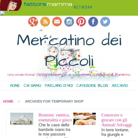
Mercatino dei
Piccoli
Unconventional Design, lifestyle e creatività a misura di Bambino
HOME
CHI SIAMO
PARLANO DI NOI
CATEGORIE BLOG
ARCHIVIO
HOME
ARCHIVES FOR TEMPORARY SHOP
Boomini: estetica,
Conoscere e
essenzialità e gioco
giocare con gli
Che le case delle
Animali Selvaggi
bambole siano tra
In terre lontane,
le mie passioni
fra giungle e