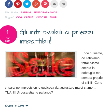
Condividi
Clicca
Clicca
Clicca
Clicca
Clicca
Clicca
su
per
per
per
per
per
per
Facebook
condividere
condividere
condividere
condividere
inviare
stampare
(Si
su
su
su
su
l'articolo
(Si
Filed Under:
BAMBINI
,
TEMPORARY SHOP
apre
Pinterest
Twitter
Google+
Pocket
via
apre
in
(Si
(Si
(Si
(Si
mail
in
Tagged:
CAVALCABILE
,
KIDSCAR
,
SHOP
una
apre
apre
apre
apre
ad
una
nuova
in
in
in
in
un
nuova
finestra)
una
una
una
una
amico
finestra)
Gli introvabili a prezzi
nuova
nuova
nuova
nuova
(Si
1
finestra)
finestra)
finestra)
finestra)
apre
in
imbattibili!
una
DIC
nuova
2011
finestra)
Ecco ci siamo,
ce l’abbiamo
fatta! Siamo
ancora in
sobbuglio ma
sembra proprio
di siiiiiiii. Certo
ci saranno imprecisioni e qualcosa da aggiustare ma ci siamo…
YEAH!! Di cosa stiamo parlando?
Share is Love ❤