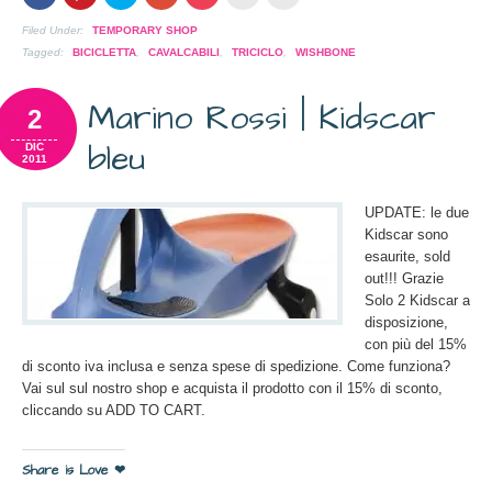
su
per
per
per
per
per
per
Facebook
condividere
condividere
condividere
condividere
inviare
stampare
(Si
su
su
su
su
l'articolo
(Si
Filed Under:
TEMPORARY SHOP
apre
Pinterest
Twitter
Google+
Pocket
via
apre
in
(Si
(Si
(Si
(Si
mail
in
Tagged:
BICICLETTA
,
CAVALCABILI
,
TRICICLO
,
WISHBONE
una
apre
apre
apre
apre
ad
una
nuova
in
in
in
in
un
nuova
finestra)
una
una
una
una
amico
finestra)
Marino Rossi | Kidscar
nuova
nuova
nuova
nuova
(Si
2
finestra)
finestra)
finestra)
finestra)
apre
in
bleu
una
DIC
nuova
2011
finestra)
UPDATE: le due
Kidscar sono
esaurite, sold
out!!! Grazie
Solo 2 Kidscar a
disposizione,
con più del 15%
di sconto iva inclusa e senza spese di spedizione. Come funziona?
Vai sul sul nostro shop e acquista il prodotto con il 15% di sconto,
cliccando su ADD TO CART.
Share is Love ❤