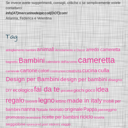
Se invece avete suggerimenti, consigli, critiche o se semplicemente volete
contattarci:
info[AT]mercatinodeipiccoli[DOT]com
!
Arianna, Federica e Velentina
Tag
animali
arredo cameretta
abbigliamento bambini
Arredamento e Decor
cameretta
Bambini
bagnetto
calendario dell'avvento
cucina
culla
cartone
colori
creatività
carnevale
costruzioni
Design per Bambini
design per bambini
disegno
fai da te
idea
ecologico
gioco
giochi
DIY
giocattoli
legno
regalo
made in italy
lettino
mobili per
lavoretti
nanna
originale
Pappa
bambini
Natale
neonato
passeggino
riciclo
promosso
ricette per bambini
scuola
recensione
seggiolone
sponsored post
stickers
viaggio