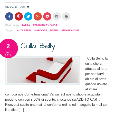
Share is Love ❤
Condividi
Clicca
Clicca
Clicca
Clicca
Clicca
Clicca
su
per
per
per
per
per
per
Facebook
condividere
condividere
condividere
condividere
inviare
stampare
(Si
su
su
su
su
l'articolo
(Si
Filed Under:
PAPPA
,
TEMPORARY SHOP
apre
Pinterest
Twitter
Google+
Pocket
via
apre
in
(Si
(Si
(Si
(Si
mail
in
Tagged:
ALZASEDIA
,
KABOOST
,
PAPPA
,
SEGGIOLONE
una
apre
apre
apre
apre
ad
una
nuova
in
in
in
in
un
nuova
finestra)
una
una
una
una
amico
finestra)
Culla Belly
nuova
nuova
nuova
nuova
(Si
2
finestra)
finestra)
finestra)
finestra)
apre
in
una
DIC
nuova
2011
Culla Belly, la
finestra)
culla che si
attacca al letto
per non farvi
alzare di notte
quando dovete
allattare.
comoda no? Come funziona? Vai sul sul nostro shop e acquista il
prodotto con ben il 30% di sconto, cliccando su ADD TO CART.
Riceverai subito una mail di conferma ordine ed in seguito la mail con
il codice […]