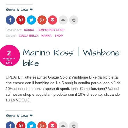
Share is Love ❤
Condividi
Clicca
Clicca
Clicca
Clicca
Clicca
Clicca
su
per
per
per
per
per
per
Facebook
condividere
condividere
condividere
condividere
inviare
stampare
(Si
su
su
su
su
l'articolo
(Si
Filed Under:
NANNA
,
TEMPORARY SHOP
apre
Pinterest
Twitter
Google+
Pocket
via
apre
in
(Si
(Si
(Si
(Si
mail
in
Tagged:
CULLA BELLY
,
NANNA
,
SHOP
una
apre
apre
apre
apre
ad
una
nuova
in
in
in
in
un
nuova
finestra)
una
una
una
una
amico
finestra)
Marino Rossi | Wishbone
nuova
nuova
nuova
nuova
(Si
2
finestra)
finestra)
finestra)
finestra)
apre
in
bike
una
DIC
nuova
2011
finestra)
UPDATE: Tutte esaurite! Grazie Solo 2 Wishbone Bike (la bicicletta
che cresce con il bambino da 1 a 5 anni) in vendita per voi con più del
10% di sconto e senza spese di spedizione. Come funziona? Vai sul
sul nostro shop e acquista il prodotto con il 10% di sconto, cliccando
su Lo VOGLIO
Share is Love ❤
Condividi
Clicca
Clicca
Clicca
Clicca
Clicca
Clicca