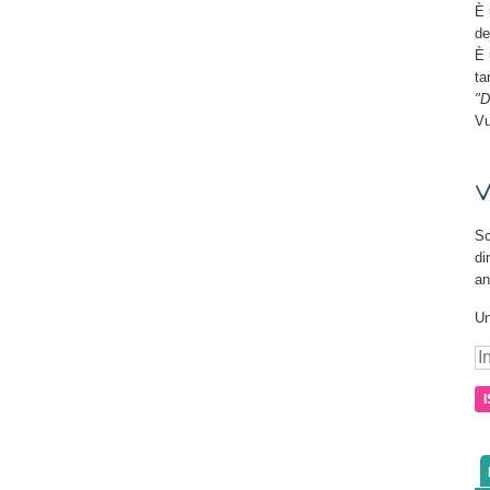
È 
de
È 
ta
"D
Vu
V
Sc
di
an
Un
In
e-
ma