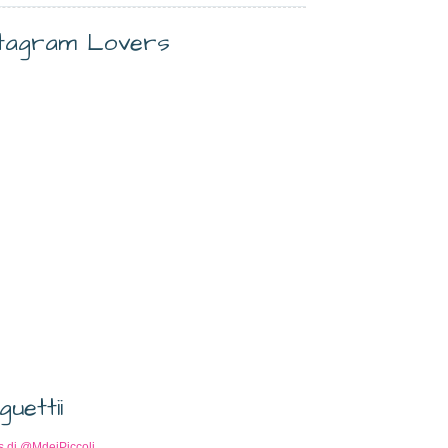
stagram Lovers
guettii
s di @MdeiPiccoli