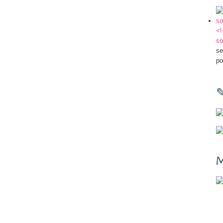
<!
so
se
po
M