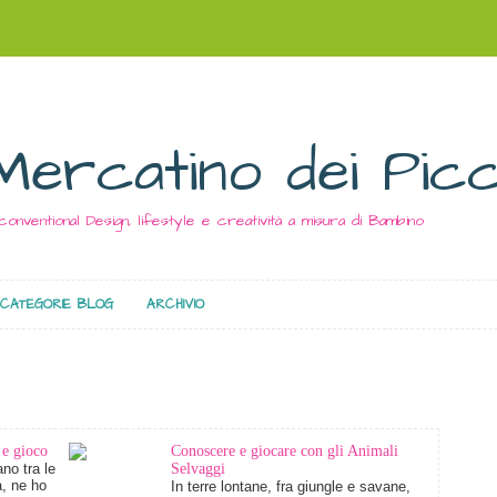
Mercatino dei Picc
conventional Design, lifestyle e creatività a misura di Bambino
CATEGORIE BLOG
ARCHIVIO
 e gioco
Conoscere e giocare con gli Animali
no tra le
Selvaggi
à, ne ho
In terre lontane, fra giungle e savane,