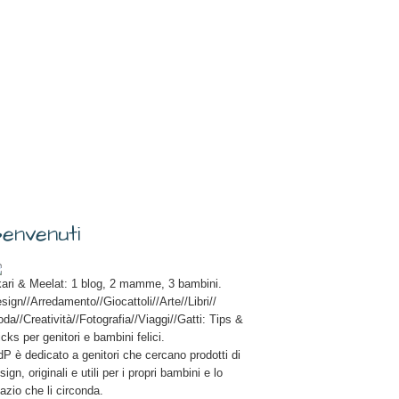
envenuti
ari & Meelat: 1 blog, 2 mamme, 3 bambini.
sign//Arredamento//Giocattoli//Arte//Libri//
da//Creatività//Fotografia//Viaggi//Gatti: Tips &
icks per genitori e bambini felici.
P è dedicato a genitori che cercano prodotti di
sign, originali e utili per i propri bambini e lo
azio che li circonda.