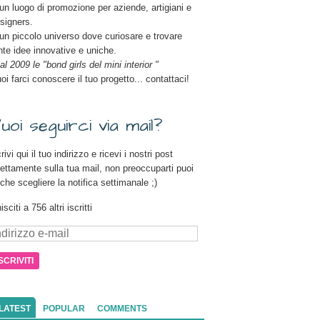
un luogo di promozione per aziende, artigiani e
signers.
un piccolo universo dove curiosare e trovare
nte idee innovative e uniche.
al 2009 le "bond girls del mini interior "
oi farci conoscere il tuo progetto... contattaci!
uoi seguirci via mail?
rivi qui il tuo indirizzo e ricevi i nostri post
rettamente sulla tua mail, non preoccuparti puoi
che scegliere la notifica settimanale ;)
isciti a 756 altri iscritti
dirizzo
il
LATEST
POPULAR
COMMENTS