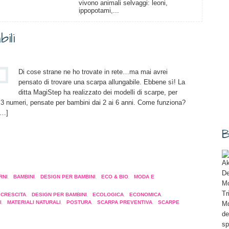
vivono animali selvaggi: leoni,
ippopotami,...
ili
Di cose strane ne ho trovate in rete…ma mai avrei
pensato di trovare una scarpa allungabile. Ebbene sì! La
ditta MagiStep ha realizzato dei modelli di scarpe, per
3 numeri, pensate per bambini dai 2 ai 6 anni. Come funziona?
[…]
B
a
Ak
pare
De
RNI
,
BAMBINI
,
DESIGN PER BAMBINI
,
ECO & BIO
,
MODA E
Mo
Tr
CRESCITA
,
DESIGN PER BAMBINI
,
ECOLOGICA
,
ECONOMICA
,
a
I
,
MATERIALI NATURALI
,
POSTURA
,
SCARPA PREVENTIVA
,
SCARPE
Md
tra)
de
sp