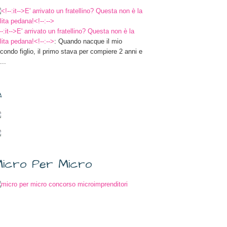
--:it-->E' arrivato un fratellino? Questa non è la
lita pedana!<!--:-->
: Quando nacque il mio
condo figlio, il primo stava per compiere 2 anni e
...
✎
icro Per Micro