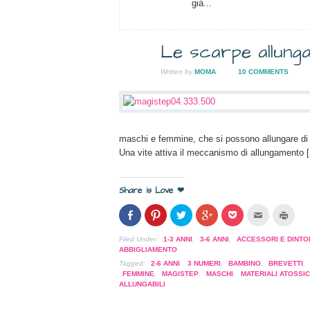
già...
Le scarpe allungab
21
Written by
MOMA
10 COMMENTS
GEN
2010
maschi e femmine, che si possono allungare di 
Una vite attiva il meccanismo di allungamento 
Share is Love ❤
Condividi
Clicca
Clicca
Clicca
Clicca
Clicca
Clicc
su
per
per
per
per
per
per
Facebook
condividere
condividere
condividere
condividere
inviare
stam
(Si
su
su
su
su
l'articolo
(Si
Filed Under:
1-3 ANNI
,
3-6 ANNI
,
ACCESSORI E DINTO
apre
Pinterest
Twitter
Google+
Pocket
via
apre
ABBIGLIAMENTO
in
(Si
(Si
(Si
(Si
mail
in
una
apre
apre
apre
apre
ad
una
Tagged:
2-6 ANNI
,
3 NUMERI
,
BAMBINO
,
BREVETTI
,
nuova
in
in
in
in
un
nuov
FEMMINE
,
MAGISTEP
,
MASCHI
,
MATERIALI ATOSSIC
finestra)
una
una
una
una
amico
fines
ALLUNGABILI
nuova
nuova
nuova
nuova
(Si
finestra)
finestra)
finestra)
finestra)
apre
in