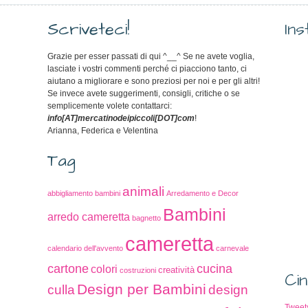
Scriveteci!
In
Grazie per esser passati di qui ^__^ Se ne avete voglia,
lasciate i vostri commenti perché ci piacciono tanto, ci
aiutano a migliorare e sono preziosi per noi e per gli altri!
Se invece avete suggerimenti, consigli, critiche o se
semplicemente volete contattarci:
info[AT]mercatinodeipiccoli[DOT]com
!
Arianna, Federica e Velentina
Tag
animali
abbigliamento bambini
Arredamento e Decor
Bambini
arredo cameretta
bagnetto
cameretta
calendario dell'avvento
carnevale
cucina
cartone
colori
creatività
costruzioni
Cin
Design per Bambini
culla
design
Tweet