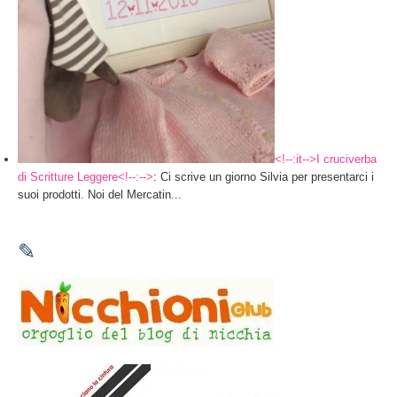
<!--:it-->I cruciverba
di Scritture Leggere<!--:-->
: Ci scrive un giorno Silvia per presentarci i
suoi prodotti. Noi del Mercatin...
✎