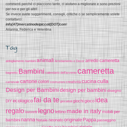
commenti perché ci piacciono tanto, ci aiutano a migliorare e sono preziosi
per noi e per gli altri!
Se invece avete suggerimenti, consigli, critiche o se semplicemente volete
contattarci:
info[AT]mercatinodeipiccoli[DOT]com
!
Arianna, Federica e Velentina
Tag
animali
arredo cameretta
abbigliamento bambini
Arredamento e Decor
cameretta
Bambini
bagnetto
calendario dell'avvento
cucina
culla
cartone
colori
creatività
carnevale
costruzioni
Design per Bambini
design per bambini
disegno
fai da te
idea
ecologico
gioco
giochi
DIY
giocattoli
legno
regalo
made in italy
lettino
mobili per
lavoretti
nanna
originale
Pappa
bambini
Natale
neonato
passeggino