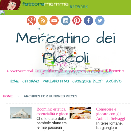
Mercatino dei
Piccoli
Unconventional Design, lifestyle e creatività a misura di Bambino
HOME
CHI SIAMO
PARLANO DI NOI
CATEGORIE BLOG
ARCHIVIO
HOME
ARCHIVES FOR HUNDRED PIECES
Boomini: estetica,
Conoscere e
essenzialità e gioco
giocare con gli
Che le case delle
Animali Selvaggi
bambole siano tra
In terre lontane,
le mie passioni
fra giungle e