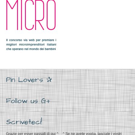
Pin Lovers ✰
Follow us G+
Scriveteci!
Grazie per esser passati di qui ^__^ Se ne avete voglia, lasciate i vostri