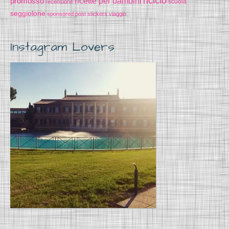
riciclo
promosso
ricette per bambini
scuola
recensione
seggiolone
sponsored post
stickers
viaggio
Instagram Lovers