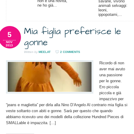
non è una novità,
savane, vivono
ne ho già...
animali selvaggi:
leoni,
ippopotami,...
Mia figlia preferisce le
5
gonne
NOV
2013
Written by
MEELAT
2 COMMENTS
Ricordo di non
aver mai avuto
una passione
per le gonne.
Ero piccola
piccola e già
impazzivo per
“jeans e maglietta” per dirla alla Nino D’Angelo Al contrario mia figlia si
veste soltanto con abiti e gonne. Sarà per questo che quando
abbiamo ricevuto uno dei modelli della collezione Hundred Pieces di
SMALLable è impazzita. […]