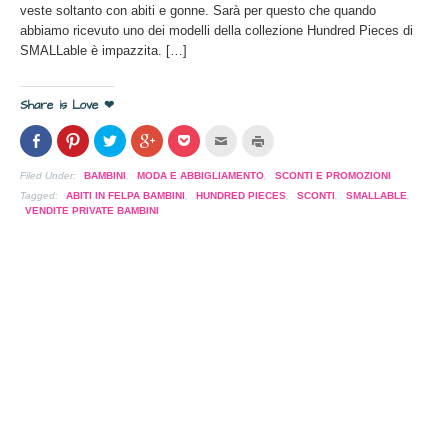
veste soltanto con abiti e gonne. Sarà per questo che quando
abbiamo ricevuto uno dei modelli della collezione Hundred Pieces di
SMALLable è impazzita. […]
Share is Love ❤
Condividi
Clicca
Clicca
Clicca
Clicca
Clicca
Clicca
su
per
per
per
per
per
per
Facebook
condividere
condividere
condividere
condividere
inviare
stampare
(Si
su
su
su
su
l'articolo
(Si
Filed Under:
BAMBINI
,
MODA E ABBIGLIAMENTO
,
SCONTI E PROMOZIONI
apre
Pinterest
Twitter
Google+
Pocket
via
apre
in
(Si
(Si
(Si
(Si
mail
in
Tagged:
ABITI IN FELPA BAMBINI
,
HUNDRED PIECES
,
SCONTI
,
SMALLABLE
,
una
apre
apre
apre
apre
ad
una
VENDITE PRIVATE BAMBINI
nuova
in
in
in
in
un
nuova
finestra)
una
una
una
una
amico
finestra)
nuova
nuova
nuova
nuova
(Si
finestra)
finestra)
finestra)
finestra)
apre
in
una
nuova
finestra)