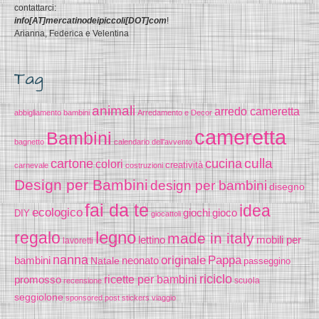
contattarci:
info[AT]mercatinodeipiccoli[DOT]com
!
Arianna, Federica e Velentina
Tag
animali
arredo cameretta
abbigliamento bambini
Arredamento e Decor
cameretta
Bambini
bagnetto
calendario dell'avvento
cucina
culla
cartone
colori
creatività
carnevale
costruzioni
Design per Bambini
design per bambini
disegno
fai da te
idea
ecologico
gioco
giochi
DIY
giocattoli
legno
regalo
made in italy
lettino
mobili per
lavoretti
nanna
originale
Pappa
bambini
Natale
neonato
passeggino
riciclo
promosso
ricette per bambini
scuola
recensione
seggiolone
sponsored post
stickers
viaggio