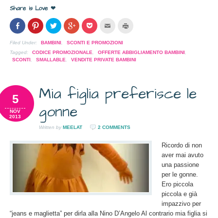
Share is Love ❤
Condividi
Clicca
Clicca
Clicca
Clicca
Clicca
Clicca
su
per
per
per
per
per
per
Facebook
condividere
condividere
condividere
condividere
inviare
stampare
(Si
su
su
su
su
l'articolo
(Si
Filed Under:
BAMBINI
,
SCONTI E PROMOZIONI
apre
Pinterest
Twitter
Google+
Pocket
via
apre
in
(Si
(Si
(Si
(Si
mail
in
Tagged:
CODICE PROMOZIONALE
,
OFFERTE ABBIGLIAMENTO BAMBINI
,
una
apre
apre
apre
apre
ad
una
SCONTI
,
SMALLABLE
,
VENDITE PRIVATE BAMBINI
nuova
in
in
in
in
un
nuova
finestra)
una
una
una
una
amico
finestra)
nuova
nuova
nuova
nuova
(Si
finestra)
finestra)
finestra)
finestra)
apre
Mia figlia preferisce le
in
una
5
nuova
gonne
finestra)
NOV
2013
Written by
MEELAT
2 COMMENTS
Ricordo di non
aver mai avuto
una passione
per le gonne.
Ero piccola
piccola e già
impazzivo per
“jeans e maglietta” per dirla alla Nino D’Angelo Al contrario mia figlia si