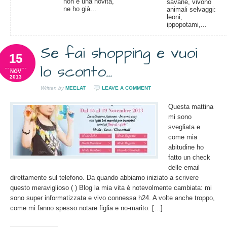
non è una novità,
savane, vivono
ne ho già...
animali selvaggi:
leoni,
ippopotami,...
Se fai shopping e vuoi
15
lo sconto…
NOV
2013
Written by
MEELAT
LEAVE A COMMENT
Questa mattina
mi sono
svegliata e
come mia
abitudine ho
fatto un check
delle email
direttamente sul telefono. Da quando abbiamo iniziato a scrivere
questo meraviglioso ( ) Blog la mia vita è notevolmente cambiata: mi
sono super informatizzata e vivo connessa h24. A volte anche troppo,
come mi fanno spesso notare figlia e no-marito. […]