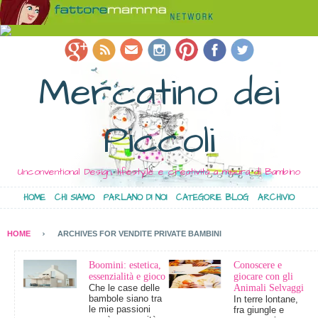
Mercatino dei
Piccoli
Unconventional Design, lifestyle e creatività a misura di Bambino
HOME
CHI SIAMO
PARLANO DI NOI
CATEGORIE BLOG
ARCHIVIO
HOME
ARCHIVES FOR VENDITE PRIVATE BAMBINI
Boomini: estetica,
Conoscere e
essenzialità e gioco
giocare con gli
Che le case delle
Animali Selvaggi
bambole siano tra
In terre lontane,
le mie passioni
fra giungle e