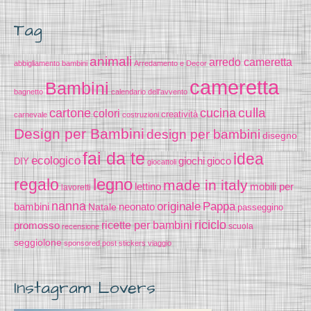
Tag
animali
arredo cameretta
abbigliamento bambini
Arredamento e Decor
cameretta
Bambini
bagnetto
calendario dell'avvento
cucina
culla
cartone
colori
creatività
carnevale
costruzioni
Design per Bambini
design per bambini
disegno
fai da te
idea
ecologico
gioco
giochi
DIY
giocattoli
legno
regalo
made in italy
lettino
mobili per
lavoretti
nanna
originale
Pappa
bambini
Natale
neonato
passeggino
riciclo
promosso
ricette per bambini
scuola
recensione
seggiolone
sponsored post
stickers
viaggio
Instagram Lovers