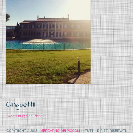
Cinguettii
Tweets di @MdeiPiccoli
COPYRIGHT © 2015 ·
MERCATINO DEI PICCOLI
· - TUTTI I DIRITTI RISERVATI.