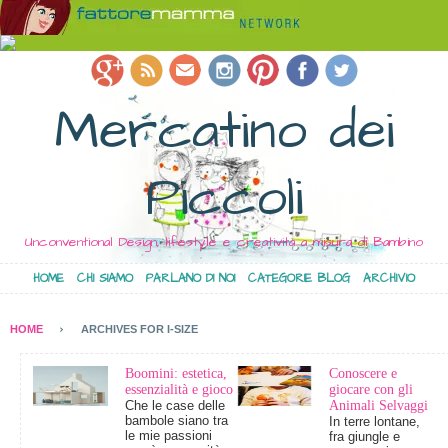
Mercatino dei
Piccoli
Unconventional Design, lifestyle e creatività a misura di Bambino
HOME
CHI SIAMO
PARLANO DI NOI
CATEGORIE BLOG
ARCHIVIO
HOME
ARCHIVES FOR I-SIZE
Boomini: estetica,
Conoscere e
essenzialità e gioco
giocare con gli
Che le case delle
Animali Selvaggi
bambole siano tra
In terre lontane,
le mie passioni
fra giungle e