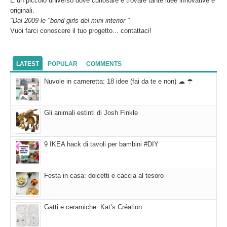
È un piccolo universo dove curiosare e trovare tante idee innovative e
originali.
"Dal 2009 le "bond girls del mini interior "
Vuoi farci conoscere il tuo progetto... contattaci!
LATEST
POPULAR
COMMENTS
Nuvole in cameretta: 18 idee (fai da te e non) ☁ ☂
Gli animali estinti di Josh Finkle
9 IKEA hack di tavoli per bambini #DIY
Festa in casa: dolcetti e caccia al tesoro
Gatti e ceramiche: Kat’s Création