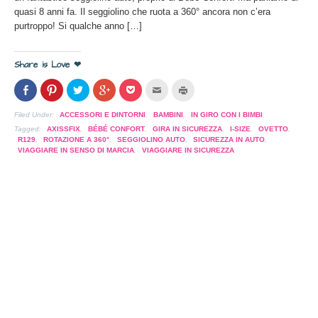
quasi 8 anni fa. Il seggiolino che ruota a 360° ancora non c’era
purtroppo! Si qualche anno […]
Share is Love ❤
Condividi
Clicca
Clicca
Clicca
Clicca
Clicca
Clicca
su
per
per
per
per
per
per
Facebook
condividere
condividere
condividere
condividere
inviare
stampare
(Si
su
su
su
su
l'articolo
(Si
Filed Under:
ACCESSORI E DINTORNI
,
BAMBINI
,
IN GIRO CON I BIMBI
apre
Pinterest
Twitter
Google+
Pocket
via
apre
in
(Si
(Si
(Si
(Si
mail
in
Tagged:
AXISSFIX
,
BÉBÉ CONFORT
,
GIRA IN SICUREZZA
,
I-SIZE
,
OVETTO
,
una
apre
apre
apre
apre
ad
una
R129
,
ROTAZIONE A 360°
,
SEGGIOLINO AUTO
,
SICUREZZA IN AUTO
,
nuova
in
in
in
in
un
nuova
VIAGGIARE IN SENSO DI MARCIA
,
VIAGGIARE IN SICUREZZA
finestra)
una
una
una
una
amico
finestra)
nuova
nuova
nuova
nuova
(Si
finestra)
finestra)
finestra)
finestra)
apre
in
una
nuova
finestra)