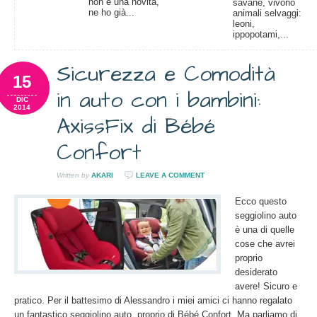
non è una novità,
savane, vivono
ne ho già...
animali selvaggi:
leoni,
ippopotami,...
Sicurezza e Comodità
15
in auto con i bambini:
DIC
2014
AxissFix di Bébé
Confort
Written by
AKARI
LEAVE A COMMENT
Ecco questo
seggiolino auto
è una di quelle
cose che avrei
proprio
desiderato
avere! Sicuro e
pratico. Per il battesimo di Alessandro i miei amici ci hanno regalato
un fantastico seggiolino auto, proprio di Bébé Confort. Ma parliamo di