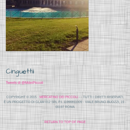
Cinguettii
Tweets di @MdeiPiccoli
COPYRIGHT © 2015 ·
MERCATINO DEI PICCOLI
· - TUTTI I DIRITTI RISERVATI.
È UN PROGETTO DI GLAM 012 SRL P.I. 11990811009 - VIALE BRUNO BUOZZI, 19 -
00197 ROMA
RETURN TO TOP OF PAGE