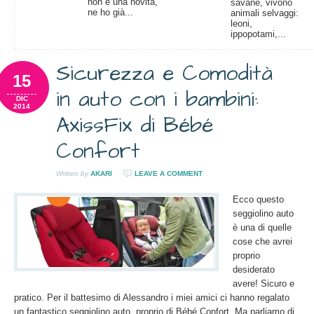
non è una novità,
savane, vivono
ne ho già...
animali selvaggi:
leoni,
ippopotami,...
Sicurezza e Comodità
15
in auto con i bambini:
DIC
2014
AxissFix di Bébé
Confort
Written by
AKARI
LEAVE A COMMENT
Ecco questo
seggiolino auto
è una di quelle
cose che avrei
proprio
desiderato
avere! Sicuro e
pratico. Per il battesimo di Alessandro i miei amici ci hanno regalato
un fantastico seggiolino auto, proprio di Bébé Confort. Ma parliamo di