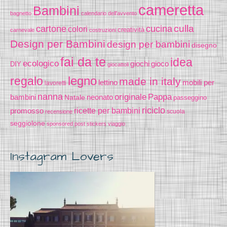
cameretta
Bambini
bagnetto
calendario dell'avvento
cucina
culla
cartone
colori
creatività
carnevale
costruzioni
Design per Bambini
design per bambini
disegno
fai da te
idea
ecologico
gioco
giochi
DIY
giocattoli
legno
regalo
made in italy
lettino
mobili per
lavoretti
nanna
originale
Pappa
bambini
Natale
neonato
passeggino
riciclo
promosso
ricette per bambini
scuola
recensione
seggiolone
sponsored post
stickers
viaggio
Instagram Lovers