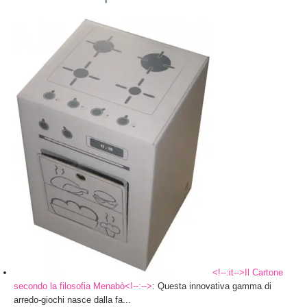
<!--:it-->Il Cartone
secondo la filosofia Menabò<!--:-->
: Questa innovativa gamma di
arredo-giochi nasce dalla fa...