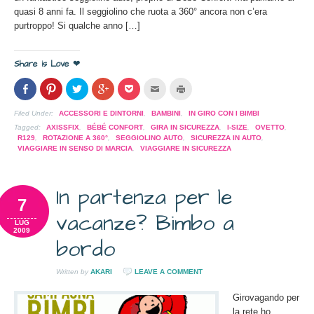
quasi 8 anni fa. Il seggiolino che ruota a 360° ancora non c’era
purtroppo! Si qualche anno […]
Share is Love ❤
Condividi
Clicca
Clicca
Clicca
Clicca
Clicca
Clicca
su
per
per
per
per
per
per
Facebook
condividere
condividere
condividere
condividere
inviare
stampare
(Si
su
su
su
su
l'articolo
(Si
Filed Under:
ACCESSORI E DINTORNI
,
BAMBINI
,
IN GIRO CON I BIMBI
apre
Pinterest
Twitter
Google+
Pocket
via
apre
in
(Si
(Si
(Si
(Si
mail
in
Tagged:
AXISSFIX
,
BÉBÉ CONFORT
,
GIRA IN SICUREZZA
,
I-SIZE
,
OVETTO
,
una
apre
apre
apre
apre
ad
una
R129
,
ROTAZIONE A 360°
,
SEGGIOLINO AUTO
,
SICUREZZA IN AUTO
,
nuova
in
in
in
in
un
nuova
VIAGGIARE IN SENSO DI MARCIA
,
VIAGGIARE IN SICUREZZA
finestra)
una
una
una
una
amico
finestra)
nuova
nuova
nuova
nuova
(Si
finestra)
finestra)
finestra)
finestra)
apre
in
una
In partenza per le
nuova
7
finestra)
vacanze? Bimbo a
LUG
2009
bordo
Written by
AKARI
LEAVE A COMMENT
Girovagando per
la rete ho