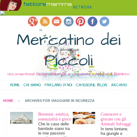
Mercatino dei
Piccoli
Unconventional Design, lifestyle e creatività a misura di Bambino
HOME
CHI SIAMO
PARLANO DI NOI
CATEGORIE BLOG
ARCHIVIO
HOME
ARCHIVES FOR VIAGGIARE IN SICUREZZA
Boomini: estetica,
Conoscere e
essenzialità e gioco
giocare con gli
Che le case delle
Animali Selvaggi
bambole siano tra
In terre lontane,
le mie passioni
fra giungle e