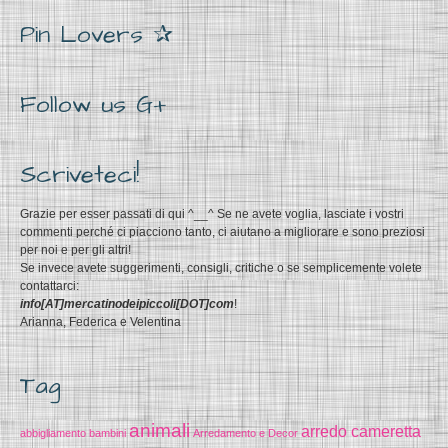
Pin Lovers ✰
Follow us G+
Scriveteci!
Grazie per esser passati di qui ^__^ Se ne avete voglia, lasciate i vostri
commenti perché ci piacciono tanto, ci aiutano a migliorare e sono preziosi
per noi e per gli altri!
Se invece avete suggerimenti, consigli, critiche o se semplicemente volete
contattarci:
info[AT]mercatinodeipiccoli[DOT]com
!
Arianna, Federica e Velentina
Tag
animali
arredo cameretta
abbigliamento bambini
Arredamento e Decor