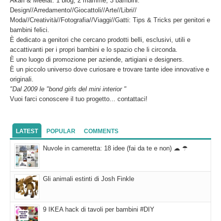
Akari & Meelat: 1 blog, 2 mamme, 3 bambini.
Design//Arredamento//Giocattoli//Arte//Libri//
Moda//Creatività//Fotografia//Viaggi//Gatti: Tips & Tricks per genitori e
bambini felici.
È dedicato a genitori che cercano prodotti belli, esclusivi, utili e
accattivanti per i propri bambini e lo spazio che li circonda.
È uno luogo di promozione per aziende, artigiani e designers.
È un piccolo universo dove curiosare e trovare tante idee innovative e
originali.
"Dal 2009 le "bond girls del mini interior "
Vuoi farci conoscere il tuo progetto... contattaci!
LATEST
POPULAR
COMMENTS
Nuvole in cameretta: 18 idee (fai da te e non) ☁ ☂
Gli animali estinti di Josh Finkle
9 IKEA hack di tavoli per bambini #DIY