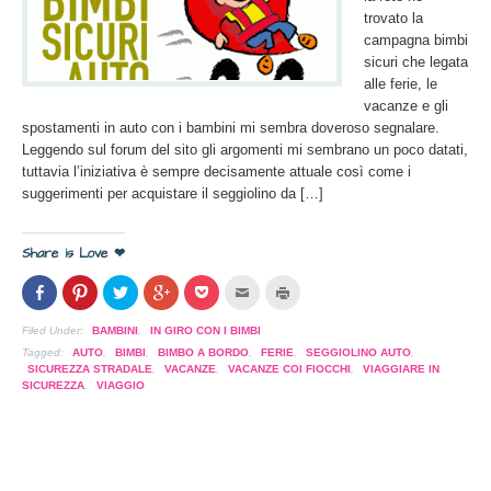
trovato la
campagna bimbi
sicuri che legata
alle ferie, le
vacanze e gli
spostamenti in auto con i bambini mi sembra doveroso segnalare.
Leggendo sul forum del sito gli argomenti mi sembrano un poco datati,
tuttavia l’iniziativa è sempre decisamente attuale così come i
suggerimenti per acquistare il seggiolino da […]
Share is Love ❤
Condividi
Clicca
Clicca
Clicca
Clicca
Clicca
Clicca
su
per
per
per
per
per
per
Facebook
condividere
condividere
condividere
condividere
inviare
stampare
(Si
su
su
su
su
l'articolo
(Si
Filed Under:
BAMBINI
,
IN GIRO CON I BIMBI
apre
Pinterest
Twitter
Google+
Pocket
via
apre
in
(Si
(Si
(Si
(Si
mail
in
Tagged:
AUTO
,
BIMBI
,
BIMBO A BORDO
,
FERIE
,
SEGGIOLINO AUTO
,
una
apre
apre
apre
apre
ad
una
SICUREZZA STRADALE
,
VACANZE
,
VACANZE COI FIOCCHI
,
VIAGGIARE IN
nuova
in
in
in
in
un
nuova
SICUREZZA
,
VIAGGIO
finestra)
una
una
una
una
amico
finestra)
nuova
nuova
nuova
nuova
(Si
finestra)
finestra)
finestra)
finestra)
apre
in
una
nuova
finestra)