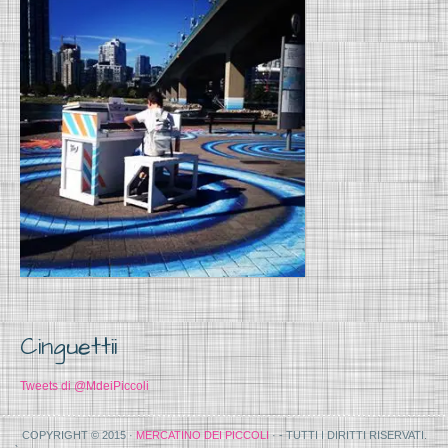
Cinguettii
Tweets di @MdeiPiccoli
COPYRIGHT © 2015 ·
MERCATINO DEI PICCOLI
· - TUTTI I DIRITTI RISERVATI.