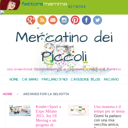
Mercatino dei
Piccoli
Unconventional Design, lifestyle e creatività a misura di Bambino
HOME
CHI SIAMO
PARLANO DI NOI
CATEGORIE BLOG
ARCHIVIO
HOME
ARCHIVES FOR LA SELVOTTA
Kinder+Sport a
Una mamma e il
Expo Milano
tempo per se stessa
2015, Joy Of
Giorni fa parlavo
con una mia
Moving e un
vecchia amica,
progetto di