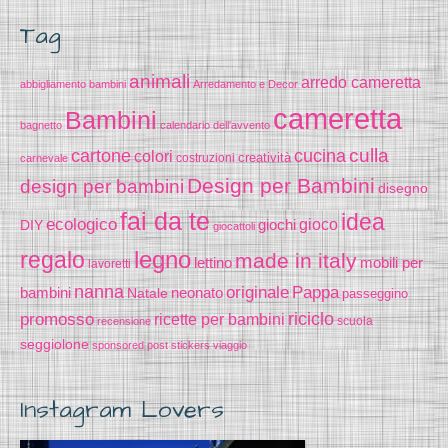
Tag
animali
arredo cameretta
abbigliamento bambini
Arredamento e Decor
cameretta
Bambini
bagnetto
calendario dell'avvento
cucina
culla
cartone
colori
creatività
costruzioni
carnevale
Design per Bambini
design per bambini
disegno
fai da te
idea
ecologico
gioco
DIY
giochi
giocattoli
legno
regalo
made in italy
lettino
mobili per
lavoretti
nanna
originale
Pappa
bambini
Natale
neonato
passeggino
riciclo
promosso
ricette per bambini
scuola
recensione
seggiolone
sponsored post
stickers
viaggio
Instagram Lovers