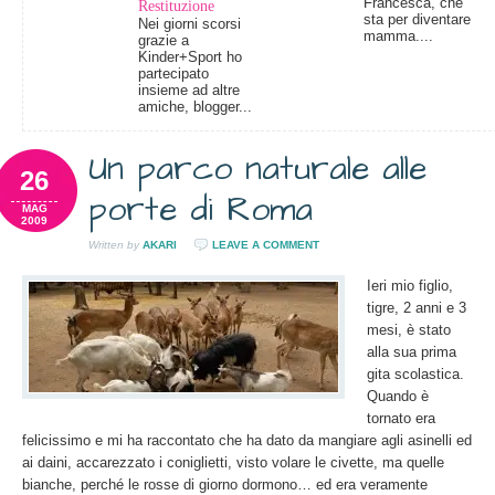
Francesca, che
Restituzione
sta per diventare
Nei giorni scorsi
mamma....
grazie a
Kinder+Sport ho
partecipato
insieme ad altre
amiche, blogger...
Un parco naturale alle
26
porte di Roma
MAG
2009
Written by
AKARI
LEAVE A COMMENT
Ieri mio figlio,
tigre, 2 anni e 3
mesi, è stato
alla sua prima
gita scolastica.
Quando è
tornato era
felicissimo e mi ha raccontato che ha dato da mangiare agli asinelli ed
ai daini, accarezzato i coniglietti, visto volare le civette, ma quelle
bianche, perché le rosse di giorno dormono… ed era veramente