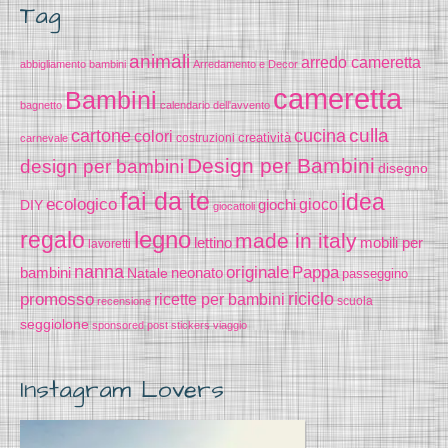
Tag
animali
arredo cameretta
abbigliamento bambini
Arredamento e Decor
cameretta
Bambini
bagnetto
calendario dell'avvento
cucina
culla
cartone
colori
creatività
costruzioni
carnevale
Design per Bambini
design per bambini
disegno
fai da te
idea
ecologico
gioco
DIY
giochi
giocattoli
legno
regalo
made in italy
lettino
mobili per
lavoretti
nanna
originale
Pappa
bambini
Natale
neonato
passeggino
riciclo
promosso
ricette per bambini
scuola
recensione
seggiolone
sponsored post
stickers
viaggio
Instagram Lovers