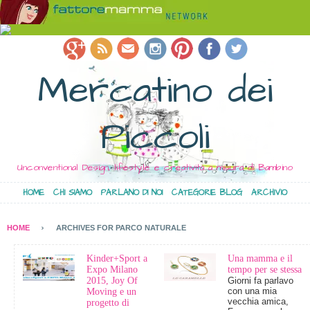
Mercatino dei
Piccoli
Unconventional Design, lifestyle e creatività a misura di Bambino
HOME
CHI SIAMO
PARLANO DI NOI
CATEGORIE BLOG
ARCHIVIO
HOME
ARCHIVES FOR PARCO NATURALE
Kinder+Sport a
Una mamma e il
Expo Milano
tempo per se stessa
2015, Joy Of
Giorni fa parlavo
con una mia
Moving e un
vecchia amica,
progetto di