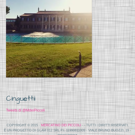
Cinguettii
Tweets di @MdeiPiccoli
COPYRIGHT © 2015 ·
MERCATINO DEI PICCOLI
· - TUTTI I DIRITTI RISERVATI.
È UN PROGETTO DI GLAM 012 SRL P.I. 11990811009 - VIALE BRUNO BUOZZI, 19 -