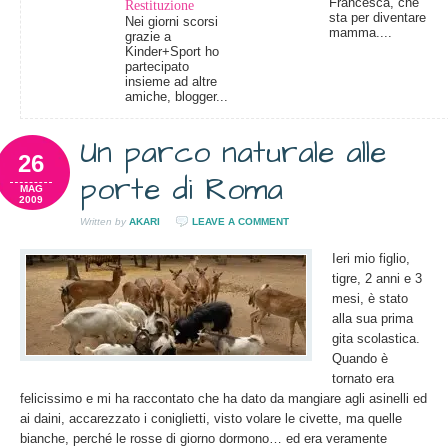
Francesca, che
Restituzione
sta per diventare
Nei giorni scorsi
mamma....
grazie a
Kinder+Sport ho
partecipato
insieme ad altre
amiche, blogger...
Un parco naturale alle
26
porte di Roma
MAG
2009
Written by
AKARI
LEAVE A COMMENT
Ieri mio figlio,
tigre, 2 anni e 3
mesi, è stato
alla sua prima
gita scolastica.
Quando è
tornato era
felicissimo e mi ha raccontato che ha dato da mangiare agli asinelli ed
ai daini, accarezzato i coniglietti, visto volare le civette, ma quelle
bianche, perché le rosse di giorno dormono… ed era veramente