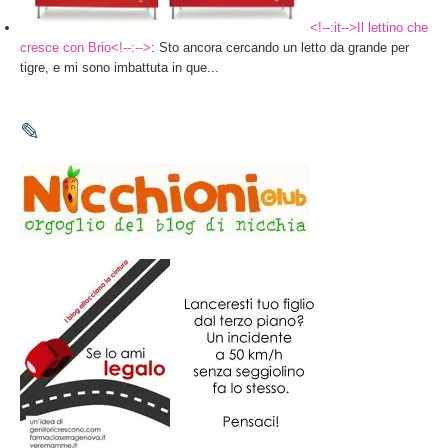
<!--:it-->Il lettino che
cresce con Brio<!--:-->
: Sto ancora cercando un letto da grande per
tigre, e mi sono imbattuta in que...
✎