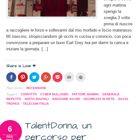
ogni mattina
spengo la
sveglia 3 volte
prima di riuscire
a raccogliere le forze e sollevarmi dal mio morbido e liscio materasso.
Mi trascino, stropicciandomi gli occhi in cucina e comincio, con poca
convinzione a preparare un buon Earl Grey tea per darmi la carica e
iniziare la giornata. […]
Share is Love ❤
Condividi
Clicca
Clicca
Clicca
Clicca
Clicca
Clicca
su
per
per
per
per
per
per
Facebook
condividere
condividere
condividere
condividere
inviare
stampare
(Si
su
su
su
su
l'articolo
(Si
Filed Under:
RECENSIONI
apre
Pinterest
Twitter
Google+
Pocket
via
apre
in
(Si
(Si
(Si
(Si
mail
in
Tagged:
CONVITTO
,
CYBER BULLISMO
,
FATTORE MAMMA
,
GENERALE
una
apre
apre
apre
apre
ad
una
REPETTO
,
NATIVI DIGITALI
,
NAVIGARE SICURI
,
SICUREZZA IN RETE
,
SILVIA
nuova
in
in
in
in
un
nuova
TROPEA
,
TELECOM ITALIA
finestra)
una
una
una
una
amico
finestra)
nuova
nuova
nuova
nuova
(Si
finestra)
finestra)
finestra)
finestra)
apre
in
una
TalentDonna, un
nuova
6
finestra)
percorso per
FEB