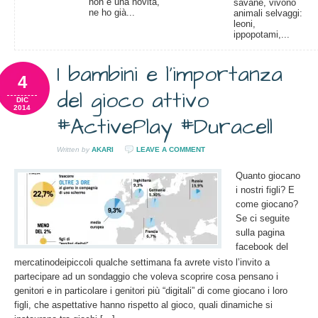
non è una novità,
savane, vivono
ne ho già...
animali selvaggi:
leoni,
ippopotami,...
I bambini e l’importanza
4
del gioco attivo
DIC
2014
#ActivePlay #Duracell
Written by
AKARI
LEAVE A COMMENT
Quanto giocano
i nostri figli? E
come giocano?
Se ci seguite
sulla pagina
facebook del
mercatinodeipiccoli qualche settimana fa avrete visto l’invito a
partecipare ad un sondaggio che voleva scoprire cosa pensano i
genitori e in particolare i genitori più “digitali” di come giocano i loro
figli, che aspettative hanno rispetto al gioco, quali dinamiche si