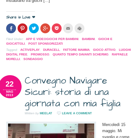
instaurano tra giochi […]
Share is Love ❤
Condividi
Clicca
Clicca
Clicca
Clicca
Clicca
Clicca
su
per
per
per
per
per
per
Facebook
condividere
condividere
condividere
condividere
inviare
stampare
(Si
su
su
su
su
l'articolo
(Si
Filed Under:
APP E VIDEOGIOCHI PER BAMBINI
,
BAMBINI
,
GIOCHI E
apre
Pinterest
Twitter
Google+
Pocket
via
apre
GIOCATTOLI
,
POST SPONSORIZZATI
in
(Si
(Si
(Si
(Si
mail
in
una
apre
apre
apre
apre
ad
una
Tagged:
ACTIVEPLAY
,
DURACELL
,
FATTORE MAMMA
,
GIOCO ATTIVO
,
LUOGHI
nuova
in
in
in
in
un
nuova
DIGITAL FREE
,
PROMOSSO
,
QUANTO TEMPO DAVANTI SCHERMO
,
RAFFAELE
finestra)
una
una
una
una
amico
finestra)
MORELLI
,
SONDAGGIO
nuova
nuova
nuova
nuova
(Si
finestra)
finestra)
finestra)
finestra)
apre
in
una
nuova
Convegno Navigare
finestra)
22
Sicuri: storia di una
MAG
2013
giornata con mia figlia
Written by
MEELAT
LEAVE A COMMENT
Mercoledì 15
maggio. Mi
sveglio e come