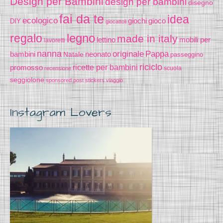
Design per Bambini
design per bambini
disegno
fai da te
idea
ecologico
gioco
giochi
DIY
giocattoli
legno
regalo
made in italy
lettino
mobili per
lavoretti
nanna
originale
Pappa
bambini
Natale
neonato
passeggino
riciclo
promosso
ricette per bambini
scuola
recensione
seggiolone
sponsored post
stickers
viaggio
Instagram Lovers