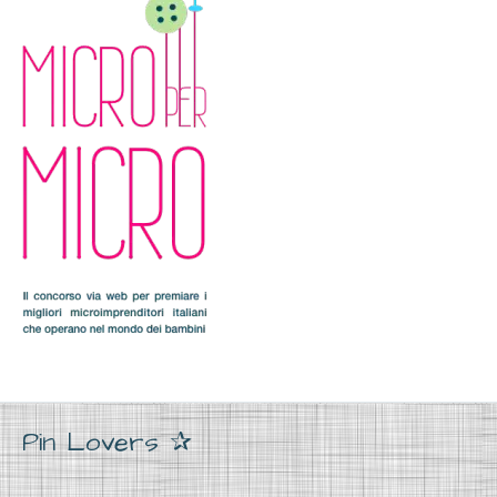
Pin Lovers ✰