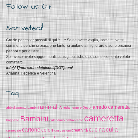
Follow us G+
Scriveteci!
Grazie per esser passati di qui ^__^ Se ne avete voglia, lasciate i vostri
commenti perché ci piacciono tanto, ci aiutano a migliorare e sono preziosi
per noi e per gli altri!
Se invece avete suggerimenti, consigli, critiche o se semplicemente volete
contattarci:
info[AT]mercatinodeipiccoli[DOT]com
!
Arianna, Federica e Velentina
Tag
animali
arredo cameretta
abbigliamento bambini
Arredamento e Decor
cameretta
Bambini
bagnetto
calendario dell'avvento
cucina
culla
cartone
colori
creatività
carnevale
costruzioni