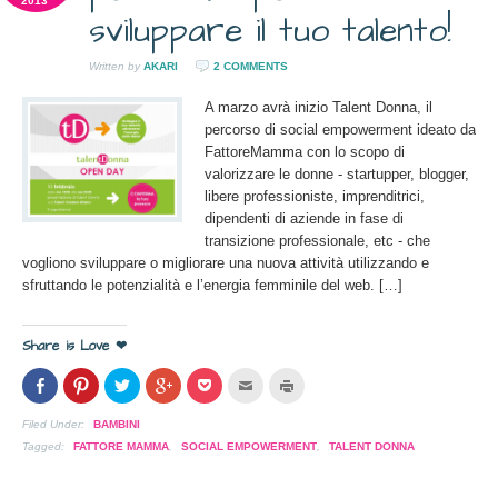
2013
sviluppare il tuo talento!
Written by
AKARI
2 COMMENTS
A marzo avrà inizio Talent Donna, il
percorso di social empowerment ideato da
FattoreMamma con lo scopo di
valorizzare le donne - startupper, blogger,
libere professioniste, imprenditrici,
dipendenti di aziende in fase di
transizione professionale, etc - che
vogliono sviluppare o migliorare una nuova attività utilizzando e
sfruttando le potenzialità e l’energia femminile del web. […]
Share is Love ❤
Condividi
Clicca
Clicca
Clicca
Clicca
Clicca
Clicca
su
per
per
per
per
per
per
Facebook
condividere
condividere
condividere
condividere
inviare
stampare
(Si
su
su
su
su
l'articolo
(Si
Filed Under:
BAMBINI
apre
Pinterest
Twitter
Google+
Pocket
via
apre
in
(Si
(Si
(Si
(Si
mail
in
Tagged:
FATTORE MAMMA
,
SOCIAL EMPOWERMENT
,
TALENT DONNA
una
apre
apre
apre
apre
ad
una
nuova
in
in
in
in
un
nuova
finestra)
una
una
una
una
amico
finestra)