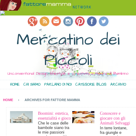
Mercatino dei
Piccoli
Unconventional Design, lifestyle e creatività a misura di Bambino
HOME
CHI SIAMO
PARLANO DI NOI
CATEGORIE BLOG
ARCHIVIO
HOME
ARCHIVES FOR FATTORE MAMMA
Boomini: estetica,
Conoscere e
essenzialità e gioco
giocare con gli
Che le case delle
Animali Selvaggi
bambole siano tra
In terre lontane,
le mie passioni
fra giungle e