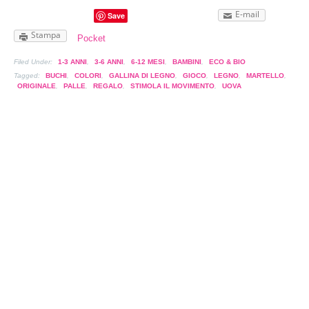
E-mail
Save
Stampa
Pocket
Filed Under:
1-3 ANNI
,
3-6 ANNI
,
6-12 MESI
,
BAMBINI
,
ECO & BIO
Tagged:
BUCHI
,
COLORI
,
GALLINA DI LEGNO
,
GIOCO
,
LEGNO
,
MARTELLO
,
ORIGINALE
,
PALLE
,
REGALO
,
STIMOLA IL MOVIMENTO
,
UOVA