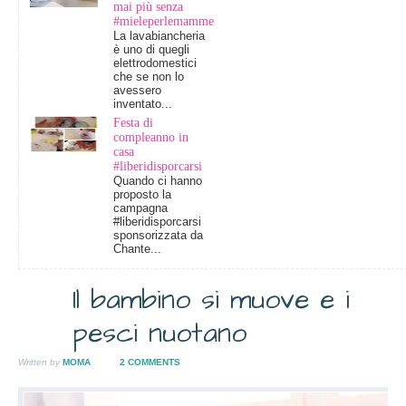
mai più senza
#mieleperlemamme
La lavabiancheria
è uno di quegli
elettrodomestici
che se non lo
avessero
inventato...
Festa di
compleanno in
casa
#liberidisporcarsi
Quando ci hanno
proposto la
campagna
#liberidisporcarsi
sponsorizzata da
Chante...
Il bambino si muove e i
2
pesci nuotano
MAR
2010
Written by
MOMA
2 COMMENTS