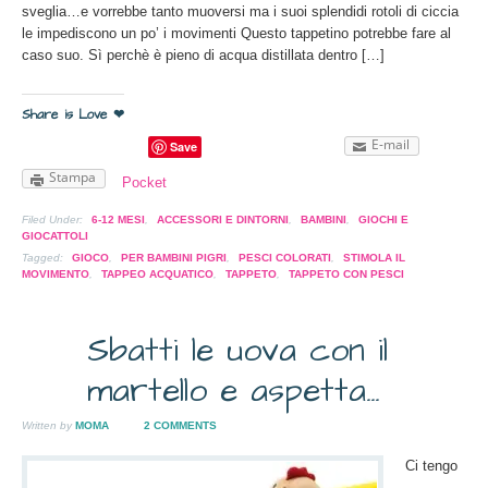
sveglia…e vorrebbe tanto muoversi ma i suoi splendidi rotoli di ciccia
le impediscono un po’ i movimenti Questo tappetino potrebbe fare al
caso suo. Sì perchè è pieno di acqua distillata dentro […]
Share is Love ❤
E-mail
Save
Stampa
Pocket
Filed Under:
6-12 MESI
,
ACCESSORI E DINTORNI
,
BAMBINI
,
GIOCHI E
GIOCATTOLI
Tagged:
GIOCO
,
PER BAMBINI PIGRI
,
PESCI COLORATI
,
STIMOLA IL
MOVIMENTO
,
TAPPEO ACQUATICO
,
TAPPETO
,
TAPPETO CON PESCI
Sbatti le uova con il
27
martello e aspetta…
NOV
2009
Written by
MOMA
2 COMMENTS
Ci tengo