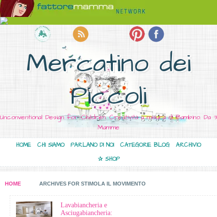
Mercatino dei
Piccoli
Unconventional Design for Children. Creatività a misura di Bambino. Da 3
Mamme
HOME
CHI SIAMO
PARLANO DI NOI
CATEGORIE BLOG
ARCHIVIO
✰ SHOP
HOME
ARCHIVES FOR STIMOLA IL MOVIMENTO
Lavabiancheria e
Asciugabiancheria: