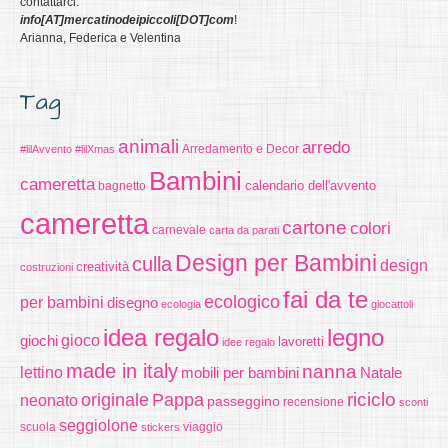
contattarci:
info[AT]mercatinodeipiccoli[DOT]com
!
Arianna, Federica e Velentina
Tag
animali
arredo
#lilAvvento
#lilXmas
Arredamento e Decor
Bambini
cameretta
calendario dell'avvento
bagnetto
cameretta
cartone
colori
carnevale
carta da parati
Design per Bambini
culla
design
creatività
costruzioni
fai da te
ecologico
per bambini
disegno
ecologia
giocattoli
idea regalo
legno
giochi
gioco
lavoretti
idee regalo
made in italy
nanna
lettino
mobili per bambini
Natale
riciclo
originale
Pappa
neonato
passeggino
recensione
sconti
seggiolone
scuola
stickers
viaggio