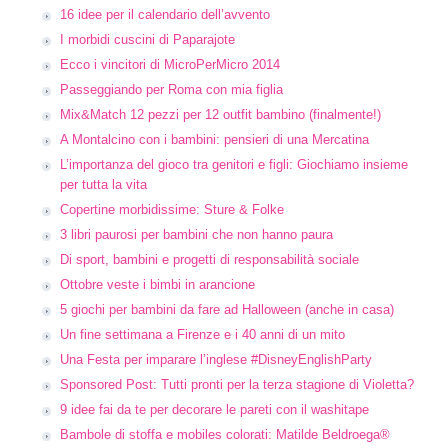
16 idee per il calendario dell’avvento
I morbidi cuscini di Paparajote
Ecco i vincitori di MicroPerMicro 2014
Passeggiando per Roma con mia figlia
Mix&Match 12 pezzi per 12 outfit bambino (finalmente!)
A Montalcino con i bambini: pensieri di una Mercatina
L’importanza del gioco tra genitori e figli: Giochiamo insieme
per tutta la vita
Copertine morbidissime: Sture & Folke
3 libri paurosi per bambini che non hanno paura
Di sport, bambini e progetti di responsabilità sociale
Ottobre veste i bimbi in arancione
5 giochi per bambini da fare ad Halloween (anche in casa)
Un fine settimana a Firenze e i 40 anni di un mito
Una Festa per imparare l’inglese #DisneyEnglishParty
Sponsored Post: Tutti pronti per la terza stagione di Violetta?
9 idee fai da te per decorare le pareti con il washitape
Bambole di stoffa e mobiles colorati: Matilde Beldroega®