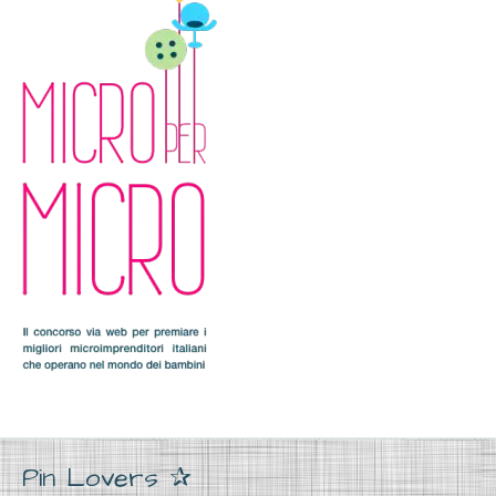
Pin Lovers ✰