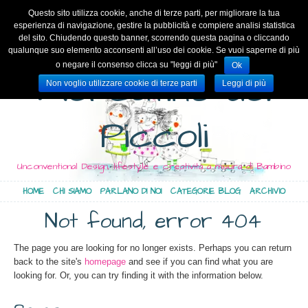
Questo sito utilizza cookie, anche di terze parti, per migliorare la tua
esperienza di navigazione, gestire la pubblicità e compiere analisi statistica
del sito. Chiudendo questo banner, scorrendo questa pagina o cliccando
qualunque suo elemento acconsenti all’uso dei cookie. Se vuoi saperne di più
o negare il consenso clicca su "leggi di più"
Ok
Mercatino dei
Non voglio utilizzare cookie di terze parti
Leggi di più
Piccoli
Unconventional Design, lifestyle e creatività a misura di Bambino
HOME
CHI SIAMO
PARLANO DI NOI
CATEGORIE BLOG
ARCHIVIO
Not found, error 404
The page you are looking for no longer exists. Perhaps you can return
back to the site's
homepage
and see if you can find what you are
looking for. Or, you can try finding it with the information below.