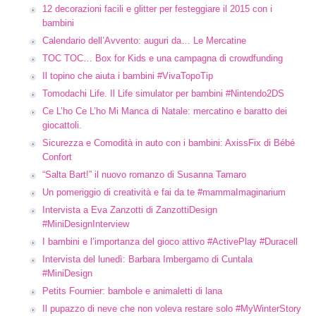
12 decorazioni facili e glitter per festeggiare il 2015 con i
bambini
Calendario dell’Avvento: auguri da… Le Mercatine
TOC TOC… Box for Kids e una campagna di crowdfunding
Il topino che aiuta i bambini #VivaTopoTip
Tomodachi Life. Il Life simulator per bambini #Nintendo2DS
Ce L’ho Ce L’ho Mi Manca di Natale: mercatino e baratto dei
giocattoli.
Sicurezza e Comodità in auto con i bambini: AxissFix di Bébé
Confort
“Salta Bart!” il nuovo romanzo di Susanna Tamaro
Un pomeriggio di creatività e fai da te #mammaImaginarium
Intervista a Eva Zanzotti di ZanzottiDesign
#MiniDesignInterview
I bambini e l’importanza del gioco attivo #ActivePlay #Duracell
Intervista del lunedì: Barbara Imbergamo di Cuntala
#MiniDesign
Petits Fournier: bambole e animaletti di lana
Il pupazzo di neve che non voleva restare solo #MyWinterStory