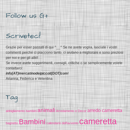
Follow us G+
Scriveteci!
Grazie per esser passati di qui ^__^ Se ne avete voglia, lasciate i vostri
commenti perché ci piacciono tanto, ci aiutano a migliorare e sono preziosi
per noi e per gli altri!
Se invece avete suggerimenti, consigli, critiche o se semplicemente volete
contattarci:
info[AT]mercatinodeipiccoli[DOT]com
!
Arianna, Federica e Velentina
Tag
animali
arredo cameretta
abbigliamento bambini
Arredamento e Decor
cameretta
Bambini
bagnetto
calendario dell'avvento