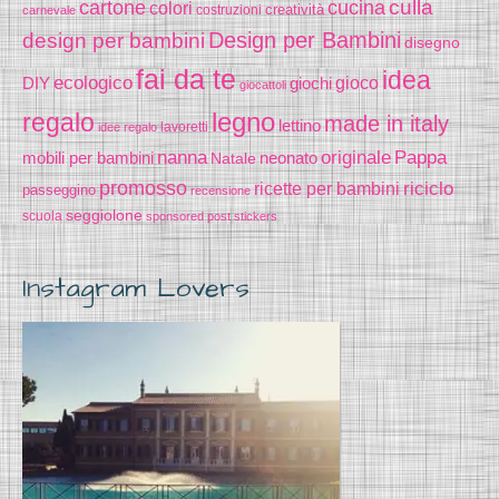
culla
cartone
cucina
colori
creatività
costruzioni
carnevale
Design per Bambini
design per bambini
disegno
fai da te
idea
ecologico
DIY
gioco
giochi
giocattoli
legno
regalo
made in italy
lettino
lavoretti
idee regalo
nanna
originale
Pappa
mobili per bambini
Natale
neonato
promosso
riciclo
ricette per bambini
passeggino
recensione
seggiolone
scuola
sponsored post
stickers
Instagram Lovers