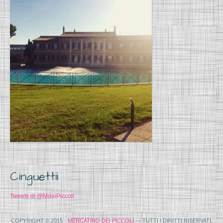
Cinguettii
Tweets di @MdeiPiccoli
COPYRIGHT © 2015 ·
MERCATINO DEI PICCOLI
· - TUTTI I DIRITTI RISERVATI.