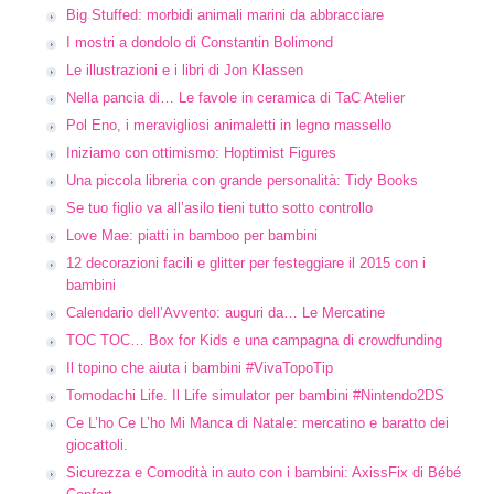
Big Stuffed: morbidi animali marini da abbracciare
I mostri a dondolo di Constantin Bolimond
Le illustrazioni e i libri di Jon Klassen
Nella pancia di… Le favole in ceramica di TaC Atelier
Pol Eno, i meravigliosi animaletti in legno massello
Iniziamo con ottimismo: Hoptimist Figures
Una piccola libreria con grande personalità: Tidy Books
Se tuo figlio va all’asilo tieni tutto sotto controllo
Love Mae: piatti in bamboo per bambini
12 decorazioni facili e glitter per festeggiare il 2015 con i
bambini
Calendario dell’Avvento: auguri da… Le Mercatine
TOC TOC… Box for Kids e una campagna di crowdfunding
Il topino che aiuta i bambini #VivaTopoTip
Tomodachi Life. Il Life simulator per bambini #Nintendo2DS
Ce L’ho Ce L’ho Mi Manca di Natale: mercatino e baratto dei
giocattoli.
Sicurezza e Comodità in auto con i bambini: AxissFix di Bébé