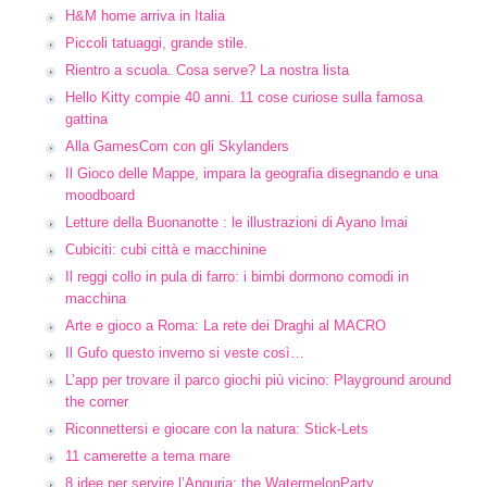
H&M home arriva in Italia
Piccoli tatuaggi, grande stile.
Rientro a scuola. Cosa serve? La nostra lista
Hello Kitty compie 40 anni. 11 cose curiose sulla famosa
gattina
Alla GamesCom con gli Skylanders
Il Gioco delle Mappe, impara la geografia disegnando e una
moodboard
Letture della Buonanotte : le illustrazioni di Ayano Imai
Cubiciti: cubi città e macchinine
Il reggi collo in pula di farro: i bimbi dormono comodi in
macchina
Arte e gioco a Roma: La rete dei Draghi al MACRO
Il Gufo questo inverno si veste così…
L’app per trovare il parco giochi più vicino: Playground around
the corner
Riconnettersi e giocare con la natura: Stick-Lets
11 camerette a tema mare
8 idee per servire l’Anguria: the WatermelonParty