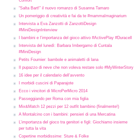
Confort
“Salta Bart!” il nuovo romanzo di Susanna Tamaro
Un pomeriggio di creatività e fai da te #mammaImaginarium
Intervista a Eva Zanzotti di ZanzottiDesign
#MiniDesignInterview
I bambini e l’importanza del gioco attivo #ActivePlay #Duracell
Intervista del lunedì: Barbara Imbergamo di Cuntala
#MiniDesign
Petits Fournier: bambole e animaletti di lana
Il pupazzo di neve che non voleva restare solo #MyWinterStory
16 idee per il calendario dell’avvento
I morbidi cuscini di Paparajote
Ecco i vincitori di MicroPerMicro 2014
Passeggiando per Roma con mia figlia
Mix&Match 12 pezzi per 12 outfit bambino (finalmente!)
A Montalcino con i bambini: pensieri di una Mercatina
L’importanza del gioco tra genitori e figli: Giochiamo insieme
per tutta la vita
Copertine morbidissime: Sture & Folke