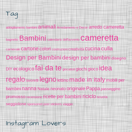
Tag
animali
arredo cameretta
abbigliamento bambini
Arredamento e Decor
cameretta
Bambini
bagnetto
calendario dell'avvento
cucina
culla
cartone
colori
creatività
carnevale
costruzioni
Design per Bambini
design per bambini
disegno
fai da te
idea
ecologico
gioco
giochi
DIY
giocattoli
legno
regalo
made in italy
lettino
mobili per
lavoretti
nanna
originale
Pappa
bambini
Natale
neonato
passeggino
riciclo
promosso
ricette per bambini
scuola
recensione
seggiolone
sponsored post
stickers
viaggio
Instagram Lovers