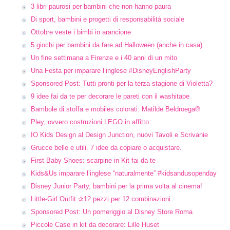
3 libri paurosi per bambini che non hanno paura
Di sport, bambini e progetti di responsabilità sociale
Ottobre veste i bimbi in arancione
5 giochi per bambini da fare ad Halloween (anche in casa)
Un fine settimana a Firenze e i 40 anni di un mito
Una Festa per imparare l’inglese #DisneyEnglishParty
Sponsored Post: Tutti pronti per la terza stagione di Violetta?
9 idee fai da te per decorare le pareti con il washitape
Bambole di stoffa e mobiles colorati: Matilde Beldroega®
Pley, ovvero costruzioni LEGO in affitto
IO Kids Design al Design Junction, nuovi Tavoli e Scrivanie
Grucce belle e utili. 7 idee da copiare o acquistare.
First Baby Shoes: scarpine in Kit fai da te
Kids&Us imparare l’inglese “naturalmente” #kidsandusopenday
Disney Junior Party, bambini per la prima volta al cinema!
Little-Girl Outfit ✰12 pezzi per 12 combinazioni
Sponsored Post: Un pomeriggio al Disney Store Roma
Piccole Case in kit da decorare: Lille Huset