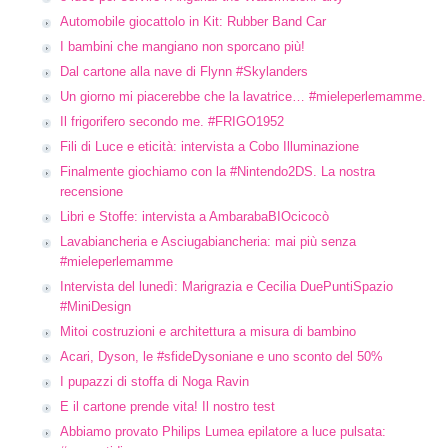
Automobile giocattolo in Kit: Rubber Band Car
I bambini che mangiano non sporcano più!
Dal cartone alla nave di Flynn #Skylanders
Un giorno mi piacerebbe che la lavatrice… #mieleperlemamme.
Il frigorifero secondo me. #FRIGO1952
Fili di Luce e eticità: intervista a Cobo Illuminazione
Finalmente giochiamo con la #Nintendo2DS. La nostra
recensione
Libri e Stoffe: intervista a AmbarabaBIOcicocò
Lavabiancheria e Asciugabiancheria: mai più senza
#mieleperlemamme
Intervista del lunedì: Marigrazia e Cecilia DuePuntiSpazio
#MiniDesign
Mitoi costruzioni e architettura a misura di bambino
Acari, Dyson, le #sfideDysoniane e uno sconto del 50%
I pupazzi di stoffa di Noga Ravin
E il cartone prende vita! Il nostro test
Abbiamo provato Philips Lumea epilatore a luce pulsata: